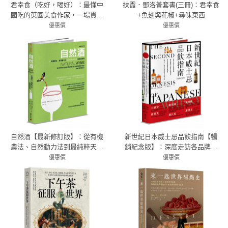
君幸食（吃好，喝好）：最懂中
扶霞．鄧洛普套書(三冊)：君幸食
國吃的英國美食作家，一場貫穿
+魚翅與花椒+尋味東西
古今的中餐盛宴
優惠價
優惠價
79折 458元
75折 999元
自然酒【最新修訂版】：從有機
新世紀日本威士忌品飲指南【暢
農法、自然動力法到最純粹天然
銷紀念版】：深度走訪各品牌蒸
的葡萄酒世界
餾廠，細品超過50支經典珍稀酒
優惠價
優惠價
79折 695元
款，帶你認識從蘇格蘭出發、邁
79折 593元
入下一個百年新貌的日本威士
忌。