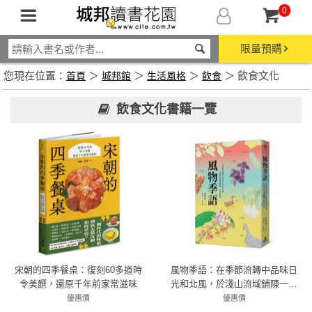
0
限量預購
您現在位置：
＞
＞
＞
＞ 飲食文化
首頁
城邦館
生活風格
飲食
飲食文化書籍一覽
宋朝的四季餐桌：復刻60多道時
風物季語：在季節流轉中品味日
令美饌，還原千年前家常滋味
光和北風，於淺山流域鋪陳一桌
客家菜
優惠價
優惠價
79折 442元
72折 389元