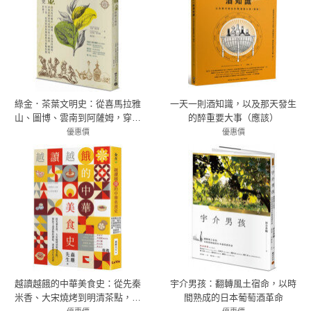
綠金．茶葉文明史：從喜馬拉雅
一天一則酒知識，以及那天發生
山、圖博、雲南到阿薩姆，穿梭
的醉重要大事（應該）
帝國談判桌與茶農辛勤間，轉動
優惠價
優惠價
現代工業、經貿發展與醫療應用
79折 435元
66折 251元
齒輪的隱形推手
越讀越餓的中華美食史：從先秦
宇介男孩：翻轉風土宿命，以時
米香、大宋燒烤到明清茶點，探
間熟成的日本葡萄酒革命