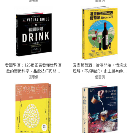
訪千道食物的源起、演進與古代
優惠價
優惠價
72折 302元
食譜
79折 300元
看圖學酒：125張圖表看懂世界酒
漫畫葡萄酒：從零開始，情境式
飲的製造科學、品飲技巧與關鍵
理解，不須強記，史上最有趣的
知識（暢銷平裝版）
葡萄酒學習之路
優惠價
優惠價
79折 782元
79折 473元