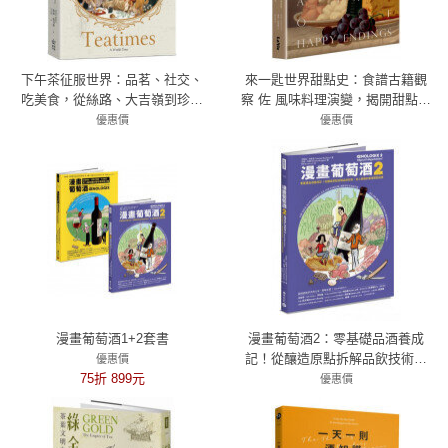
下午茶征服世界：品茗、社交、
來一匙世界甜點史：食譜古籍觀
吃美食，從絲路、大吉嶺到珍奶
察 佐 風味料理演變，揭開甜點蘊
文化，由英國上流社會帶起的全
藏的百年歷史趣聞與時代意義
優惠價
優惠價
球飲食風潮
66折 370元
72折 389元
漫畫葡萄酒1+2套書
漫畫葡萄酒2：零基礎品酒養成
記！從釀造原點拆解品飲技術，
優惠價
75折 899元
史上最強的餐酒搭配祕笈
優惠價
79折 473元