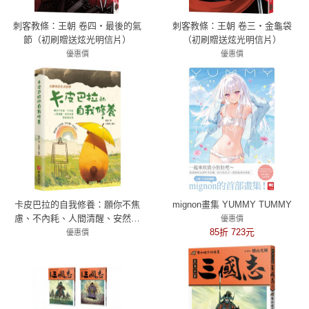
刺客教條：王朝 卷四‧最後的氣
刺客教條：王朝 卷三‧金龜袋
節（初刷贈送炫光明信片）
（初刷贈送炫光明信片）
優惠價
優惠價
79折 356元
79折 356元
卡皮巴拉的自我修養：願你不焦
mignon畫集 YUMMY TUMMY
慮、不內耗、人間清醒、安然自
優惠價
得、鬆弛感拉滿，水豚系的生活
85折 723元
優惠價
哲學，這世界十分內耗，你只需
79折 356元
一分淡定！