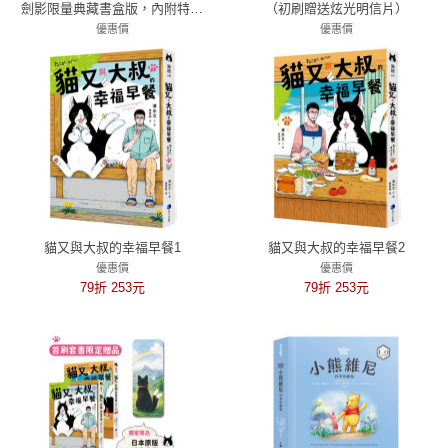
劍影限量典藏書盒版，內附特製
（初刷贈送炫光明信片）
刺客水墨古風海報）
優惠價
優惠價
79折 1761元
79折 315元
貓又與大叔的幸福早餐1
貓又與大叔的幸福早餐2
優惠價
優惠價
79折 253元
79折 253元