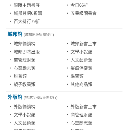
限時主題書展
今日66折
城邦尊閱6折購
五星級讀書會
百大排行79折
城邦館
(城邦出版集團發行)
城邦暢銷榜
城邦新書上市
城邦即將出版
文學小說類
商管理財類
人文藝術類
心靈勵志類
醫療保健類
科普類
學習類
親子教養類
其他商品類
外版館
(非城邦出版集團發行)
外版暢銷榜
外版新書上市
文學小說類
商管理財類
人文藝術類
心靈勵志類