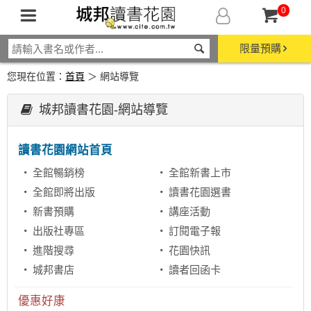
0
限量預購
您現在位置：
首頁
＞ 網站導覽
城邦讀書花園-網站導覽
讀書花園網站首頁
全館暢銷榜
全館新書上市
全館即將出版
讀書花園選書
新書預購
講座活動
出版社專區
訂閱電子報
進階搜尋
花園快訊
城邦書店
讀者回函卡
優惠好康