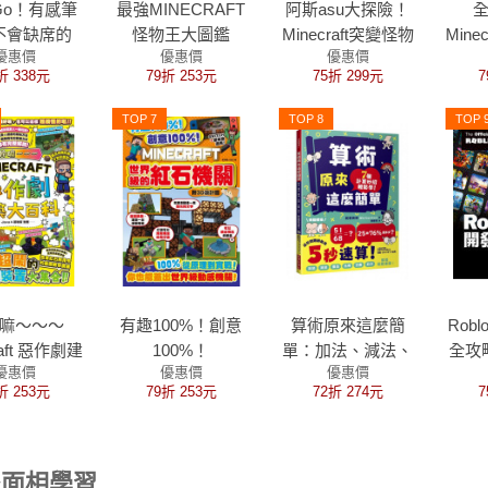
s Go！有感筆
最強MINECRAFT
阿斯asu大探險！
不會缺席的
怪物王大圖鑑
Minecraft突變怪物
Mine
優惠價
優惠價
優惠價
Roblox最極
圖鑑大百科
折 338元
79折 253元
75折 299元
7
限遊戲
TOP 7
TOP 8
TOP 
嘛～～～
有趣100%！創意
算術原來這麼簡
Rob
raft 惡作劇建
100%！
單：加法、減法、
全攻
優惠價
優惠價
優惠價
大百科
MINECRAFT世界
乘法、比例、分
聖典2
折 253元
79折 253元
72折 274元
7
級的紅石機關-附
數、約分，都能輕
3D設計圖
鬆速算！
面相學習