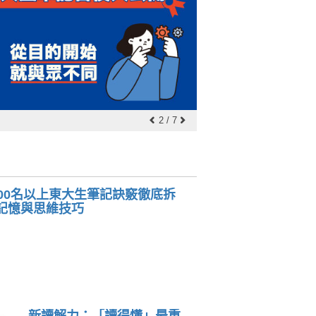
有感筆電再出擊！帶著
2
/
7
00名以上東大生筆記訣竅徹底拆
記憶與思維技巧