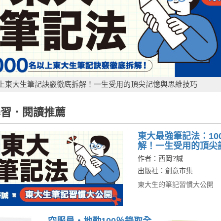
名以上東大生筆記訣竅徹底拆解！一生受用的頂尖記憶與思維技巧
習．閱讀推薦
東大最強筆記法：10
解！一生受用的頂尖
作者：西岡?誠
出版社：創意市集
東大生的筆記習慣大公開