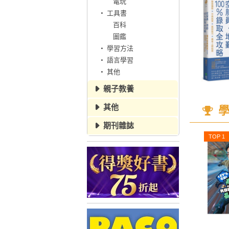
電玩
工具書
百科
圖鑑
學習方法
語言學習
其他
親子教養
其他
學
期刊雜誌
TOP 1