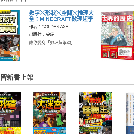
數字╳形狀╳空間╳推理大
全：MINECRAFT數理超學
霸
作者：GOLDEN AXE
出版社：尖端
讓你變身「數理超學霸」
習新書上架