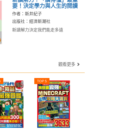
新讀解力：「讀得懂」最重
要！決定學力與人生的閱讀
革命
作者：新井紀子
出版社：經濟新潮社
新讀解力決定我們能走多遠
觀看更多
4
TOP 5