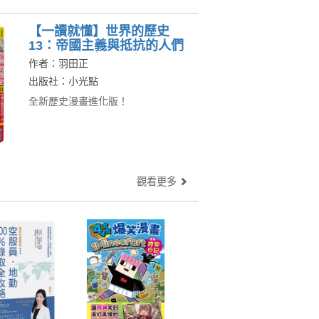
【一讀就懂】世界的歷史
13：帝國主義與抵抗的人們
（一八九〇年～一九一〇
作者：羽田正
年）
出版社：小光點
全新歷史漫畫進化版！
觀看更多