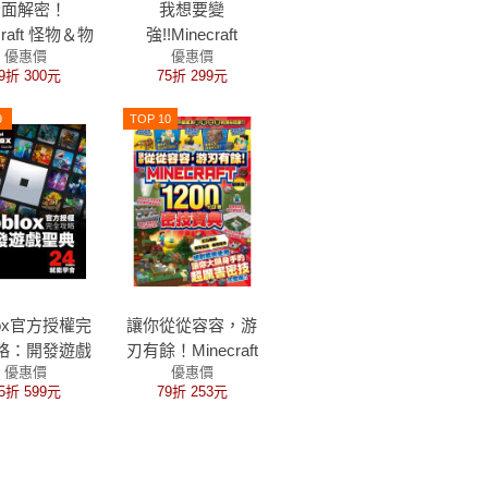
全面解密！
我想要變
craft 怪物＆物
強!!Minecraft
優惠價
優惠價
品最強圖鑑
Switch版金牌攻略
9折 300元
75折 299元
大滿貫
9
TOP 10
lox官方授權完
讓你從從容容，游
略：開發遊戲
刃有餘！Minecraft
優惠價
優惠價
4Hours就能
1200+α個密技寶典
5折 599元
79折 253元
學會