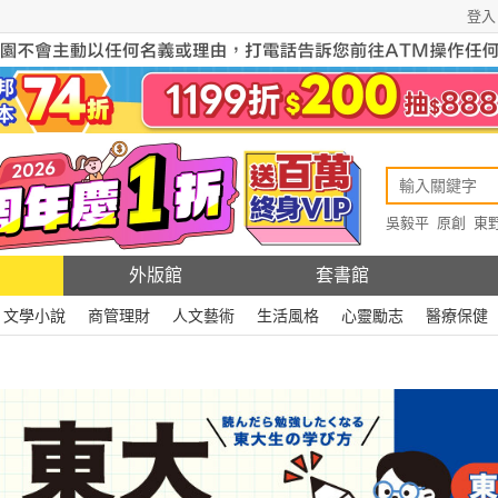
登入
吳毅平
原創
東
原創
Rewire
外版館
套書館
文學小說
商管理財
人文藝術
生活風格
心靈勵志
醫療保健