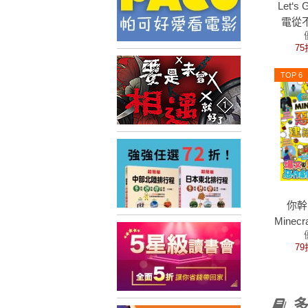
Let‘
電從
120款
75
TOP 6
你幹
Minec
築
79
多