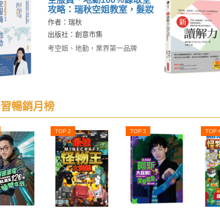
空服員‧地勤100％錄取全
攻略：瑞秋空姐教室，髮妝
儀態 × 中英回答 × 面試技
作者：瑞秋
巧 × 應考上榜指南
出版社：創意市集
考空姐、地勤，業界第一品牌
習暢銷月榜
TOP 2
TOP 3
TOP 