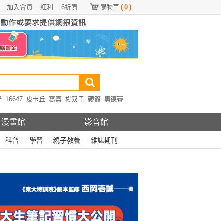
加入會員
紅利
6折購
購物車
(
0
)
野
16647
皮卡丘
寫真
楊双子
親簽
奧德賽
漫畫館
影音館
科普
學習
親子教養
雜誌期刊