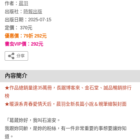
作者：
晨羽
出版社：
時報出版
出版日期：2025-07-15
定價： 370元
優惠價：79折 292元
書虫VIP價：292元
內容簡介
★作品總銷量達35萬冊，長踞博客來、金石堂、誠品暢銷排行
榜

★暖淚系青春愛情天后‧晨羽全新長篇小說＆親筆繪製封面
「葛葳妳好，我叫石渝安。

我跟妳同齡，是妳的粉絲，有一件非常重要的事想要讓妳知
道。
