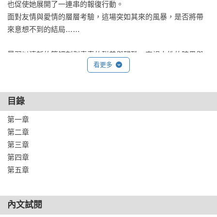
也促使她展開了一連串的報復行動。

面對友情與愛情的層層考驗，這場突如其來的風暴，是否將帶
來意想不到的結局……

晨羽以清新的筆觸刻劃青春的甜美與殘酷、直視人性的暗黑與
看更多
脆弱，譜寫出這部撼動人心的篇章。
目錄
第一章

第二章

第三章

第四章

第五章
內文試閱