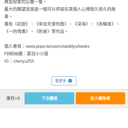
典型戀家的巨蟹一隻。

這是什麼惡作劇的天大玩笑？

最大的願望就是說一個可以停留在某個人心裡很久很久的故
事。

許久後才逐漸回神的石渝安，心中百感交集。不曉得為什麼，
著有《初戀》、《來自天堂的雨》、《深海》、《赤瞳者》、
對於母親背叛家庭的行為，她發現自己竟然沒什麼憤怒的情
《一的情書》、《附身》等作品。

緒，反而在意識到自己因這件事跟葛葳有了交集，內心還湧上
一股無以名狀的奇妙感受……

個人專頁：www.popo.tw/users/peddys/books　

FB粉絲團：晨羽小小窩 

Line群組響起的訊息音，打斷石渝安的思緒。手機裡一張兩人坐
IG：chenyu253
在咖啡廳裡的照片，讓她瞪大眼睛。

看更多
梁家純：今天巧克力冰沙買一送一，超幸運！

照片裡的梁家純跟吳珣美坐在咖啡廳裡，手中都捧著一杯冰
庫存=8
下次購買
放入購物車
基本資料
沙，臉上笑得燦爛無比。

作者：
晨羽
這條訊息一出，很快就有人回應她們。

出版社：
時報出版
城邦書號：A2203992
