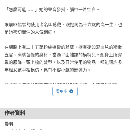
「怎麼可能……」她的聲音發抖，腦中一片空白。

眼前IG帳號的使用者名叫葛葳，跟她同為十六歲的高一生，也
是她密切關注的人氣網紅。

在網路上有二十五萬粉絲追蹤的葛葳，擁有宛如混血兒的精緻
五官、高䠷苗條的身材，當過平面雜誌的模特兒。她身上所穿
戴的服飾、頭上梳的髮型，以及日常使用的物品，都能讓許多
年輕女孩爭相模仿，具有不容小覷的影響力。

葛葳在今年的父親節首次公開與父親的合照，引發熱烈迴響。
看更多
葛葳出眾的外貌及氣質跟父親如出一轍，都是會讓人印象深刻
的長相。因此當石渝安看見母親的約會對象，幾乎是一眼就認
出對方。

作者資料
母親跟葛葳的父親談戀愛？

晨羽