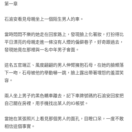
第一章

石渝安看見母親坐上一個陌生男人的車。

當時悶悶不樂的她走在回家路上，發現臉上化著妝，打扮得比
平日漂亮的母親走進一條沒有人煙的偏僻巷子，好奇跟過去，
發現她竟在那裡與一名中年男子會面。

這名五官端正、風度翩翩的男人伸臂擁抱石母，在她的臉頰落
下一吻，石母被他的舉動嚇一跳，臉上露出帶著埋怨的羞澀笑
容。

兩人坐上男子的黑色轎車離去，記下車牌號碼的石渝安回家把
自己關在房裡，用手機找出某人的IG帳號。

當她在某張照片上看見那個男人的面孔，目瞪口呆，一度不敢
相信這個事實。
