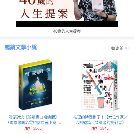
40歲的人生提案
暢銷文學小說
看更多
烈愛對決【限量書口噴繪版】
推理的時間到了！【六位作家╳
（現象級同名電視劇原著小說 全
六則短篇╳致讀者的挑戰書】
球冰球羅曼史狂潮代表作）
79折 356元
79折 394元