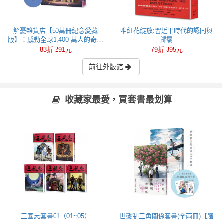
解憂雜貨店【50萬冊紀念愛藏
唯紅花綻放:習近平時代的認同與
版】：感動全球1,400 萬人的奇蹟
歸屬
之書，東野圭吾最令人感動落淚
83折 291元
79折 395元
的作品！
前往外版館
收藏家最愛，買套書最划算
三國志套書01（01~05）
世襲制三角關係套書(全兩冊)【贈