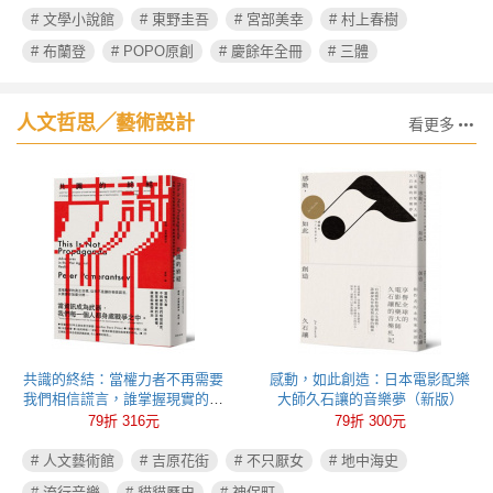
# 文學小說館
# 東野圭吾
# 宮部美幸
# 村上春樹
# 布蘭登
# POPO原創
# 慶餘年全冊
# 三體
人文哲思╱藝術設計
看更多
共識的終結：當權力者不再需要
感動，如此創造：日本電影配樂
我們相信謊言，誰掌握現實的定
大師久石讓的音樂夢（新版）
義權，誰就能操控政治
79折 316元
79折 300元
# 人文藝術館
# 吉原花街
# 不只厭女
# 地中海史
# 流行音樂
# 貓貓歷史
# 神保町