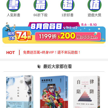
人氣新書
66折下殺
1折好書
遊戲大獎
絕版35折，年度唯一！快來周年慶逛逛！
免費送百萬+終身VIP！還不來玩遊戲！
HOT
周年慶1折起！滿額再減15%送6折券！
城邦讀書花園提醒您：嚴防詐騙，小心求證！
最近大家都在看