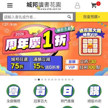
0
限量預購
全館暢榜
冠軍百大
熱門書展
絕版35折