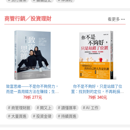
商管行銷╱投資理財
看更多
致富思維——不是你不夠努力，
你不是不夠好，只是站錯了位
而是一直用錯方法在賺錢；生命
置：找到對的定位，不再耗損、
不能重來，但思維可以重新彩
不必硬撐，活出真正自我成就的
79折 277元
79折 340元
排！
人生
# 商管理財館
# 闕又上
# 讀懂匯率
# AI 工作
# 大量買進
# 投資金律
# 持續買進