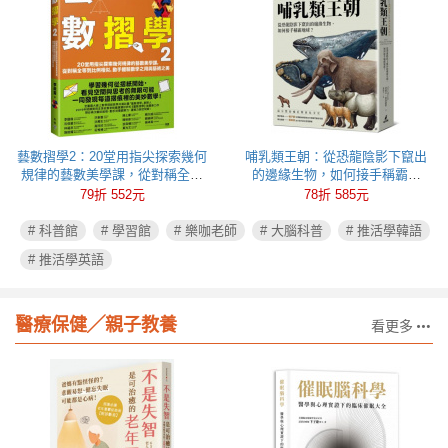
藝數摺學2：20堂用指尖探索幾何
哺乳類王朝：從恐龍陰影下竄出
規律的藝數美學課，從對稱全等
的邊緣生物，如何接手稱霸地
到比例相似，動手體驗數學之用
球？
79折 552元
78折 585元
與藝術之美
# 科普館
# 學習館
# 樂咖老師
# 大腦科普
# 推活學韓語
# 推活學英語
醫療保健╱親子教養
看更多