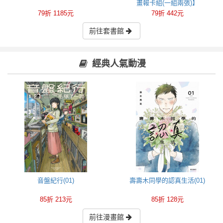
畫報卡組(一組兩張)】
79折 1185元
79折 442元
前往套書館
經典人氣動漫
音盤紀行(01)
壽壽木同學的認真生活(01)
85折 213元
85折 128元
前往漫畫館