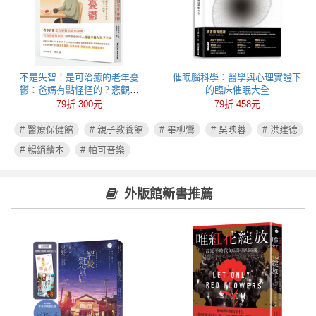
不是失智！是可治癒的老年憂
催眠腦科學：醫學與心理實證下
鬱：爸媽有點怪怪的？悲觀易
的臨床催眠大全
怒、健忘失眠可能都是心病！照
79折 300元
79折 458元
護必讀老年憂鬱症指南
# 醫療保健館
# 親子教養館
# 畢柳鶯
# 吳映蓉
# 洪建德
# 暢銷繪本
# 帕可音樂
外版館新書推薦