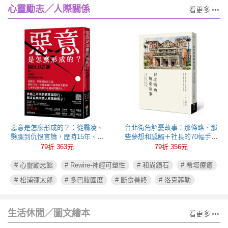
心靈勵志╱人際關係
看更多
惡意是怎麼形成的？：從霸凌、
台北街角解憂故事：那條路、那
劈腿到仇恨言論，歷時15年、全
些夢想和感觸＋社長的70幅手繪
球超過250萬筆研究數據，心理學
插圖
79折 363元
79折 356元
家教你揪出身邊有問題的人！
# 心靈勵志館
# Rewire-神經可塑性
# 和尚鑽石
# 希塔療癒
# 松浦彌太郎
# 多巴胺國度
# 斷食善終
# 洛克菲勒
生活休閒╱圖文繪本
看更多