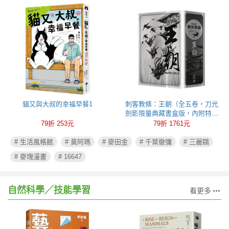
貓又與大叔的幸福早餐1
刺客教條：王朝（全五卷，刀光
劍影限量典藏書盒版，內附特製
刺客水墨古風海報）
79折 253元
79折 1761元
# 生活風格館
# 黃阿瑪
# 麥田金
# 千葉徹彌
# 三麗鷗
# 麥塊漫畫
# 16647
自然科學╱技能學習
看更多