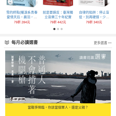
回
雪的終點(暖淚系青春
就是要躁反：臺灣獨
自律的陷阱：停止盲
愛情天后‧晨羽，全
立音樂三十年紀實
從，別再硬撐，少做
新加筆黑暗純愛系列
一點，成就更多
79折 284元
79折 442元
79折 340元
最終曲！)
每月必讀選書
更多選書
當戰爭降臨，你該當個軍人，還是父親？