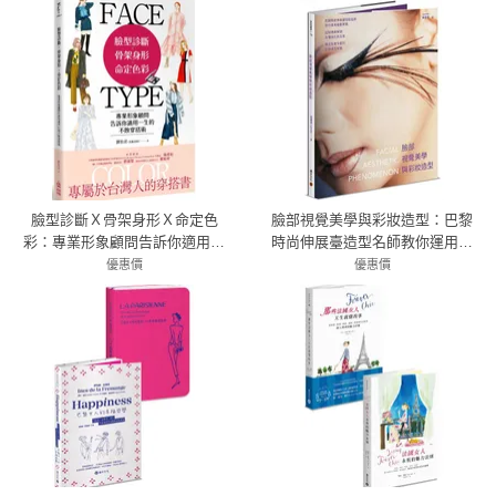
臉型診斷Ｘ骨架身形Ｘ命定色
臉部視覺美學與彩妝造型：巴黎
彩：專業形象顧問告訴你適用一
時尚伸展臺造型名師教你運用繪
生的不敗穿搭術
畫原理，從點線面解讀各種臉孔
優惠價
優惠價
7折 336元
與五官，奠定紮實多變的彩妝造
79折 593元
型技藝