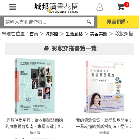
0
限量預購
您現在位置：
＞
＞
＞
＞ 彩妝穿搭
首頁
城邦館
生活風格
美容美體
彩妝穿搭書籍一覽
理想時尚聖經：從衣櫃減法開始
我的優雅氣質，就從飾品開始：
的風格覺醒指南，專屬關鍵字X穿
一看就懂的質感搭配法，從個人
搭公式 X九大經典萬用單品，穿
色彩到珠寶飾品的生活美學
優惠價
優惠價
出最好的妳自己！
7折 336元
79折 356元