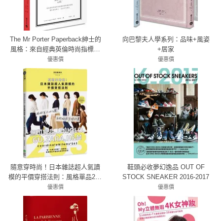
The Mr Porter Paperback紳士的
向巴黎夫人學系列：品味+風姿
風格：來自經典英倫時尚指標的
+居家
風格養成指南，樂於身為男人，
優惠價
優惠價
活出不凡氣派
79折 379元
79折 711元
隨意穿時尚！日本雜誌超人氣讀
鞋頭必收夢幻逸品 OUT OF
模的平價穿搭法則：風格單品263
STOCK SNEAKER 2016-2017
選，無印良品、UNIQLO、GU、
優惠價
優惠價
ZARA、H&M年間好感穿搭計畫
79折 253元
79折 379元