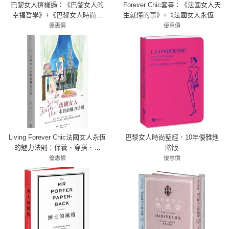
巴黎女人這樣過：《巴黎女人的
Forever Chic套書：《法國女人天
幸福哲學》+《巴黎女人時尚聖
生就懂的事》+《法國女人永恆的
經．10年優雅進階版》
魅力法則》
優惠價
優惠價
66折 858元
66折 528元
Living Forever Chic法國女人永恆
巴黎女人時尚聖經．10年優雅進
的魅力法則：保養、穿搭、料
階版
理、待客、布置，教你如何日日
優惠價
優惠價
優雅，風格獨具，從容自在的法
5折 225元
7折 525元
式生活藝術