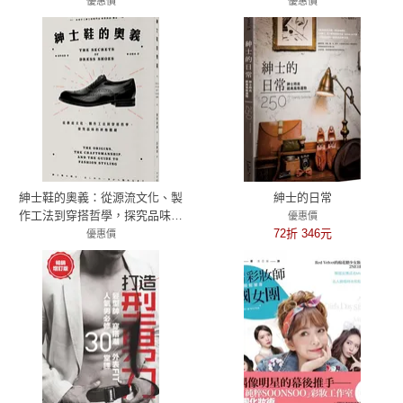
優惠價
優惠價
79折 300元
79折 277元
紳士鞋的奧義：從源流文化、製
紳士的日常
作工法到穿搭哲學，探究品味的
優惠價
終極關鍵
72折 346元
優惠價
79折 253元