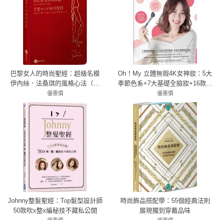
巴黎女人的時尚聖經：超級名模
Oh！My 立體無瑕4K女神妝：5大
伊內絲．法桑琪的風格心法（全
季節色系+7大基礎全臉妝+16款變
新修訂版）
化技巧妝效，超越日韓歐美的逆
優惠價
優惠價
79折 537元
天美顏技法！
79折 277元
Johnny整髮聖經：Top髮型設計師
時尚飾品搭配學：55個經典法則
50款吹x整x編秘技不藏私公開
展現獨到穿戴品味