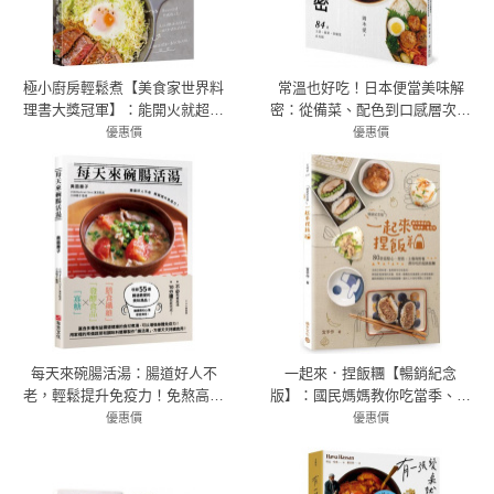
極小廚房輕鬆煮【美食家世界料
常溫也好吃！日本便當美味解
理書大獎冠軍】：能開火就超會
密：從備菜、配色到口感層次，
煮！73道超省時方便的零失敗餐
揭開日本媽媽的便當設計學
優惠價
優惠價
79折 332元
桌美味
78折 389元
每天來碗腸活湯：腸道好人不
一起來．捏飯糰【暢銷紀念
老，輕鬆提升免疫力！免熬高湯
版】：國民媽媽教你吃當季、選
55道美味湯品
在地，80款當點心、便當、主餐
優惠價
優惠價
79折 300元
與野餐都好吃的超級飯糰
79折 332元