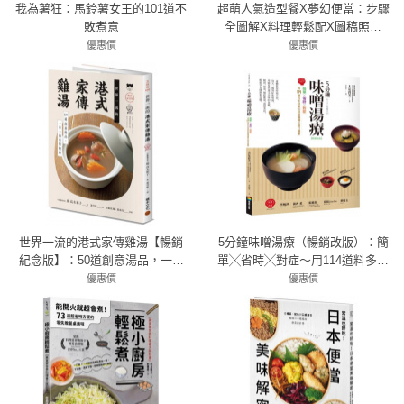
我為薯狂：馬鈴薯女王的101道不
超萌人氣造型餐X夢幻便當：步驟
敗煮意
全圖解X料理輕鬆配X圖稿照著
做，讓孩子忍不住就吃光光的可
優惠價
優惠價
79折 593元
愛食譜110+【隨書附造型圖稿】
79折 435元
世界一流的港式家傳雞湯【暢銷
5分鐘味噌湯療（暢銷改版）：簡
紀念版】：50道創意湯品，一日
單╳省時╳對症～用114道料多味
一湯常保健康
美的味噌湯喝出每日健康
優惠價
優惠價
79折 332元
79折 284元