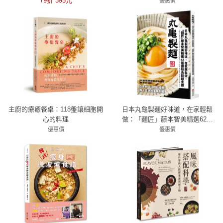
79折 395元
天天愛吃健康素+國際素食廚神傳
優惠價
授50年廚藝美味祕笈
69折 725元
主廚的療癒餐桌：118盤讓細胞開
日本丸龜製麵好味道，在家輕鬆
心的料理
做：「麵匠」藤本智美精選62道
讚岐烏龍麵食譜
優惠價
優惠價
79折 514元
79折 332元