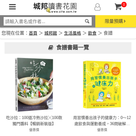
0
限量預購
您現在位置：
＞
＞
＞
＞ 食譜
首頁
城邦館
生活風格
飲食
食譜書籍一覽
吃沙拉：100道冷熱沙拉╳100款
用習慣養出孩子的健康力：0～12
獨門醬料【暢銷新裝版】
歲飲食與運動養成，36問破解挑
食、長高與胖瘦困擾
優惠價
優惠價
79折 332元
79折 379元