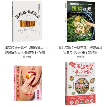
蛋糕結構研究室（暢銷改版）：
蔬菜炊飯：一鍵完成！70道蔬菜
徹底解析五大關鍵材料，掌握柔
當主角的美味電子鍋菜飯
軟×紮實×濕潤×蓬鬆終極配方比
優惠價
優惠價
79折 458元
79折 332元