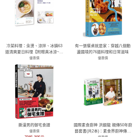
冷菜料理：汆燙、涼拌、冰鎮63
有一張餐桌就是家：穿越八個動
道清爽夏日料理【附贈真冰涼~書
盪國境的76道料理和日常滋味
籤小卡2張，用最簡單的步驟做最
優惠價
優惠價
好吃料理】
79折 332元
79折 593元
撕漫男的御宅食譜
國際素食廚神 洪銀龍 親傳50年廚
藝套書(共2本)：素食界廚神傳授
優惠價