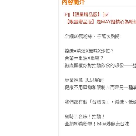
內容簡介
P]]【限量贈品版】 ࣪]]v

【限量贈品版】是MAY姐精心為粉
全網60萬粉絲、千萬次點閱

控醣=清淡X無味X沙拉？

台菜＝重油X重鹽？

徹底顛覆你對控醣飲食的想像——這
專業推薦  思思醫師

健康不用壓抑和限制，而是另一種享
我們都有個「台灣胃」，減醣、低碳
省時！台味！控醣！

全網60萬粉絲！Ｍay姊健康台味
