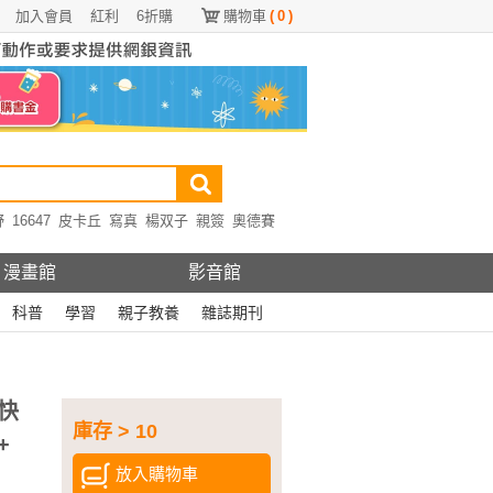
加入會員
紅利
6折購
購物車
(
0
)
野
16647
皮卡丘
寫真
楊双子
親簽
奧德賽
漫畫館
影音館
科普
學習
親子教養
雜誌期刊
快
庫存 > 10
+
放入購物車