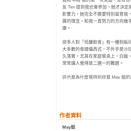
目魚肚粥／控醣大滷麵／蝦爆烏龍麵
友 Tim 提到我也會參加，她才決
影響力，她完全不需要特別留意我
湯類料理：刈菜雞湯／冬瓜肉丸蛤
廣的理念，和我一直努力的方向幾
篇）／茭白筍肉羹湯／清燉蘿蔔牛腩
康。

甜品／點心料理：控醣松露巧克力
很多人對「低醣飲食」有一種刻板
／黑芝麻巴斯克乳酪蛋糕／端午低卡
大多數的食譜偏西式，不外乎是沙
久落實。尤其在家庭餐桌上，白飯
後記
常常讓人覺得是二選一的難題。

這也是為什麼我特別欣賞 May 
的味道，是小時候的記憶，也是最
路，讓台灣味與健康並肩上桌。

她用生豆包取代麵條，做出一盤 
針菇取代白飯，炒出 無澱粉鮭魚
作者資料
下來。連經典的 大滷麵，她都能
擔。還有 無澱粉胡椒餅，酥脆的
May姐 