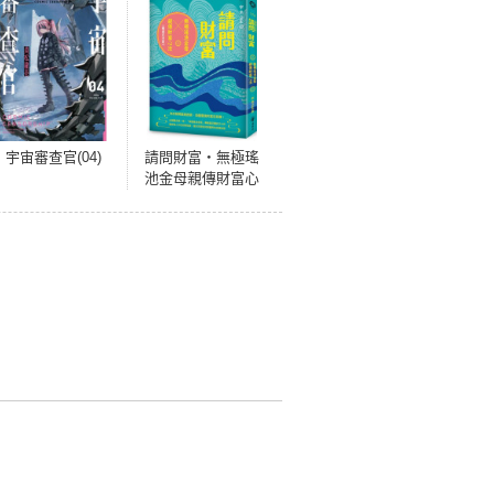
宇宙審查官(04)
請問財富‧無極瑤
池金母親傳財富心
法【暢銷紀念
版】：為你解開貧
窮困頓、喚醒靈魂
的富足意識！