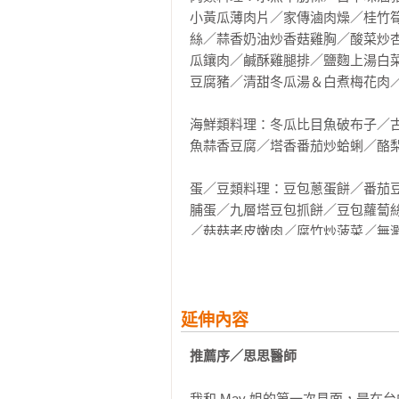
小黃瓜薄肉片／家傳滷肉燥／桂竹
絲／蒜香奶油炒香菇雞胸／酸菜炒
瓜鑲肉／鹹酥雞腿排／鹽麴上湯白
豆腐豬／清甜冬瓜湯＆白煮梅花肉／
海鮮類料理：冬瓜比目魚破布子／
魚蒜香豆腐／塔香番茄炒蛤蜊／酪梨
蛋／豆類料理：豆包蔥蛋餅／番茄
脯蛋／九層塔豆包抓餅／豆包蘿蔔
／菇菇老皮嫩肉／腐竹炒菠菜／無澱
蔬菜類料理：水蓮炒豆包／古早味
拌大頭菜／涼拌芝麻小黃瓜／雪裡
蔥圈

延伸內容
推薦序／思思醫師
偽澱粉料理：古早味豆皮炒麵／白
無澱粉肉粽／餐包佐生酮楓糖乳酪
我和 May 姐的第一次見面，是