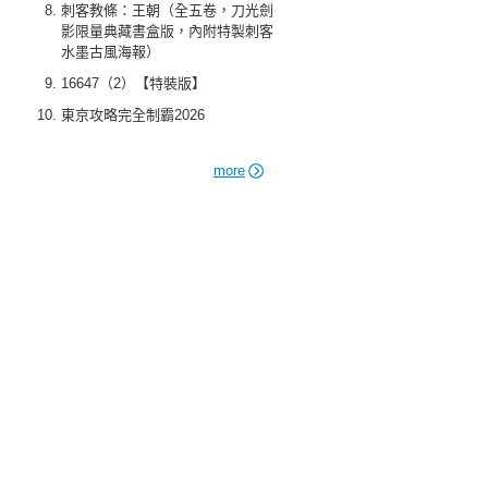
刺客教條：王朝（全五卷，刀光劍
影限量典藏書盒版，內附特製刺客
水墨古風海報）
16647（2）【特裝版】
東京攻略完全制霸2026
more