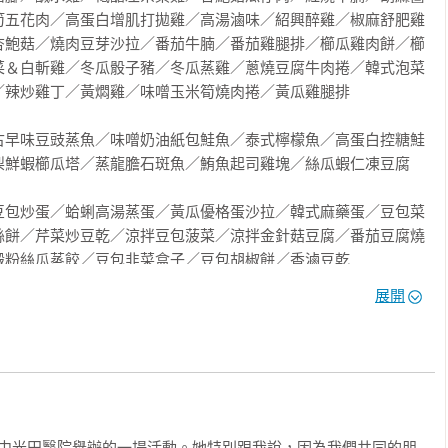
筍五花肉／高蛋白增肌打拋雞／高湯滷味／紹興醉雞／椒麻舒肥雞
杏鮑菇／燒肉豆芽沙拉／番茄牛腩／番茄雞腿排／櫛瓜雞肉餅／櫛
菜＆白斬雞／冬瓜骰子豬／冬瓜蒸雞／蔥燒豆腐牛肉捲／韓式泡菜
辣炒雞丁／黃燜雞／味噌玉米筍燒肉捲／黃瓜雞腿排

古早味豆豉蒸魚／味噌奶油紙包鮭魚／泰式檸檬魚／高蛋白控糖鮭
鮮蝦櫛瓜塔／蒸龍膽石斑魚／鮪魚起司雞塊／絲瓜蝦仁凍豆腐

豆包炒蛋／蛤蜊高湯蒸蛋／黃瓜優格蛋沙拉／韓式麻藥蛋／豆包菜
絲餅／芹菜炒豆乾／涼拌豆包菠菜／涼拌金針菇豆腐／番茄豆腐燒
粉絲瓜蒸餃／豆包韭菜盒子／豆包胡椒餅／香滷豆乾

展開
白菜滷／金沙杏鮑菇／夏日涼拌菜番茄小黃瓜／控醣台式泡菜／涼
紅炒豆乾／椒鹽杏鮑菇／蒜香奶油蘑菇／蒜香蝦仁炒水蓮／椒鹽洋
醬鮭魚豆包義大利麵／豆包肉蛋吐司／木須炒麵／控糖鮭魚炒飯／
醬／蛤蜊絲瓜鮮湯麵／酸辣杏鮑菇麵／鮮蝦蒟蒻粉絲煲／無澱粉虱
在台中光田醫院舉辦的一場活動。她特別跟我說，因為我們共同的朋