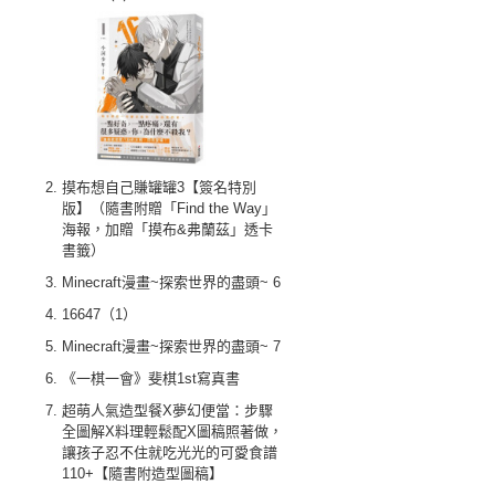
摸布想自己賺罐罐3【簽名特別
版】（隨書附贈「Find the Way」
海報，加贈「摸布&弗蘭茲」透卡
書籤）
Minecraft漫畫~探索世界的盡頭~ 6
16647（1）
Minecraft漫畫~探索世界的盡頭~ 7
《一棋一會》斐棋1st寫真書
超萌人氣造型餐X夢幻便當：步驟
全圖解X料理輕鬆配X圖稿照著做，
讓孩子忍不住就吃光光的可愛食譜
110+【隨書附造型圖稿】