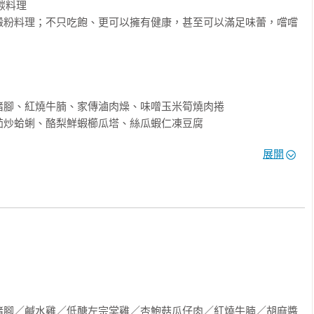
料理

澱粉料理；不只吃飽、更可以擁有健康，甚至可以滿足味蕾，嚐嚐


腳、紅燒牛腩、家傳滷肉燥、味噌玉米筍燒肉捲

炒蛤蜊、酪梨鮮蝦櫛瓜塔、絲瓜蝦仁凍豆腐

菜脯蛋、菇菇老皮嫩肉、無澱粉絲瓜蒸餃

展開
菇、蒜香奶油蘑菇

絲瓜鮮湯麵、鮮蝦蒟蒻粉絲煲、控醣豆包部隊鍋

、酸菜蛤蜊虱目魚肚湯

薑汁豆花、無糯米草仔粿、端午低卡控醣冰粽
豬腳／鹹水雞／低醣左宗棠雞／杏鮑菇瓜仔肉／紅燒牛腩／胡麻醬