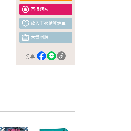
直接結帳
放入下次購買清單
大量團購
分享: