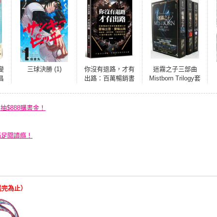
變
三球決勝 (1)
你沒有退路，才有
迷霧之子三部曲
昌
出路：百萬暢銷書
Mistborn Trilogy套
思
作家李尚龍最硬力
書
作，要嘛出眾，要
嘛出局，寫個每一
再抽$888購書金！
個想突破，不願將
就的你。15個行動
法則，活出無限可
滿足閱讀癮！
能！
送完為止）