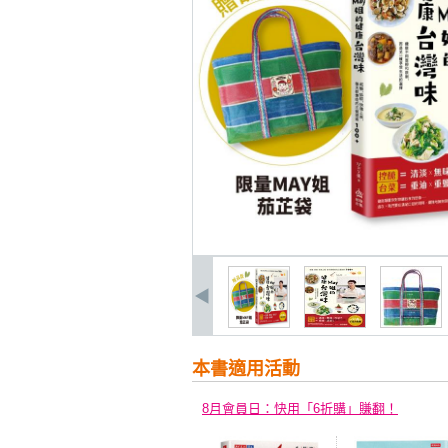
本書適用活動
8月會員日：快用「6折購」賺翻！