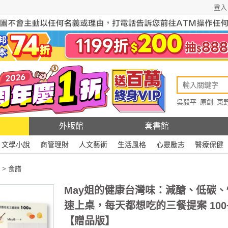
登入
吳毅平
原創
東
原創
Rewire
外版館
套書館
文學小說
商管理財
人文藝術
生活風格
心靈勵志
醫療保健
>
食譜
May姐的健康台灣味：減醣、低碳、
速上桌，每天都想吃的三餐提案 100
【贈品版】