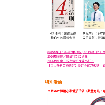
4%法則：讓錢活得
向光前行：迎向
比你久的提領金律
局的勇氣：黃國
對台灣未來的省
8月會員日：新書2本74折；$1199折$200
2026周年慶／限量特別版搶購中！
2026周年慶／新書強勢登場75折！
【百大暢銷書75折起】挑起你的求知欲，
特別活動
＊贈MAY姐精心準備茄芷袋（數量有限，