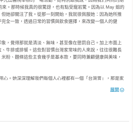
／蛤蜊櫛瓜義大利麵／控醣豆包部隊鍋

定前來。那時候我真的很驚訝，也有點受寵若驚。因為以 May 姐的
，但她卻關注了我。從那一刻開始，我就很佩服她：因為她所推
蜊湯／古早味蔭瓜香菇雞湯／白蘿蔔肉片湯／哈佛蔬菜湯（豬肉
乎完全一致，透過日常的習慣與飲食選擇，來改變一個人的健
／番茄酸辣湯／酸菜蛤蜊虱目魚肚湯／豬肉味噌湯

／控醣巧克力布朗尼／控醣薑汁豆花／無澱粉年糕／無糯米草仔粿
印象，覺得那就是清淡、無味，甚至像在懲罰自己。加上市面上
控醣冰粽

拉、牛排或排餐。這些對習慣台灣家常味的人來說，往往很難長
、米粉、麵條這些主食幾乎是基本款，要同時兼顧健康與美味，
姐的用心。她深深理解我們每個人心裡都有一個「台灣胃」，那是家
熟悉的飲食。她並不要求我們放下這份情感，而是找到一條新
展開
超美味的僞炒麵，味道裡完全就是古早味的靈魂；她用板豆腐和金
炒飯，鹹香、鬆軟、帶著蛋香和鮭魚的油脂香氣，一口接一口停不
用低醣方式重現，勾芡、烏醋、蛋花，樣樣到位，卻少了澱粉的負
外皮裡包著多汁的肉餡，讓控醣族群也能大口咬下去。甚至一碗看