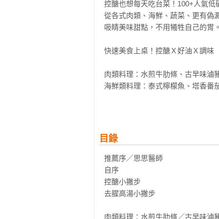
控醣也想每天吃台菜！100+人氣低碳
從各式肉類、海鮮、蔬菜、更有偽
吸睛美味甜點，不用犧牲自己的胃。
快速美食上桌！控醣Ｘ好油Ｘ調味

肉類料理：水煎牛肋條、古早味滷豬
海鮮類料理：泰式檸檬魚、塔香番茄
蛋、豆類料理：蛤蜊高湯蒸蛋、豆包
蔬菜類料理：金沙杏鮑菇、椒鹽杏鮑
偽澱粉料理：古早味豆皮炒麵、蛤蜊
湯類料理：哈佛蔬菜湯、番茄酸辣湯
目錄
甜點料理：控醣松露巧克力、控醣
推薦序／思思醫師

自序

控醣小撇步

去腥高湯小撇步

肉類料理：水煎牛肋條／古早味滷