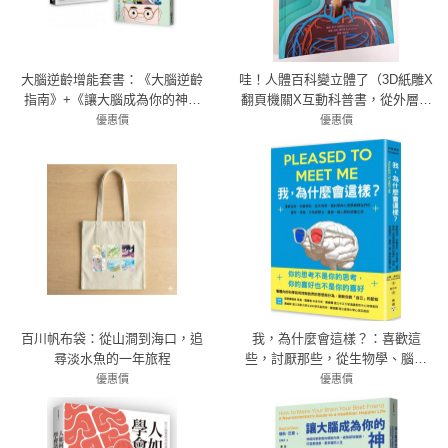
大腦逆齡增能套書：《大腦逆齡
哇！人體百科變立體了（3D紙雕X
指南》+《讓大腦成為你的神隊
翻頁機關X互動科普書，從外層皮
友》
膚到內部器官，層層探索人體深
優惠價
優惠價
72折 634元
處，就像身歷其境的解剖課）
79折 616元
百川帆布袋：從山澗到海口，追
我，為什麼會這樣？：喜歡這
尋淡水魚的一年旅程
些，討厭那些，從生物學、腦科
學與心理學解釋我們的喜好、情
優惠價
優惠價
78折 312元
緒、行為與想法，重啟一趟人類
79折 356元
的認識之旅