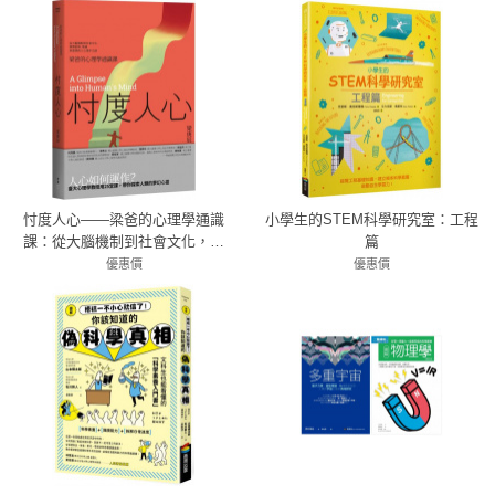
忖度人心——梁爸的心理學通識
小學生的STEM科學研究室：工程
課：從大腦機制到社會文化，探
篇
索認知、情緒與意識的人心運作
優惠價
優惠價
79折 435元
之謎
79折 379元