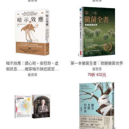
能力躍進之謎
題X40個跨學科實驗，成為小小
優惠價
優惠價
72折 418元
CSI鑑識專家！（二版）
75折 285元
暗示效應：讀心術、安慰劑、虛
第一本黴菌全書：微觀黴菌世界
假訊息……揭穿暗示操控感官、
優惠價
信念與生理反應的伎倆，如何進
79折 632元
優惠價
一步形塑身心健康與社會認同
79折 332元