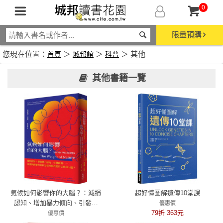
0
限量預購
您現在位置：
＞
＞
＞ 其他
首頁
城邦館
科普
其他書籍一覽
氣候如何影響你的大腦？：減損
超好懂圖解遺傳10堂課
認知、增加暴力傾向、引發創
優惠價
傷……高溫與動盪的氣候怎樣改
79折 363元
優惠價
寫我們的心智和大腦？
79折 427元