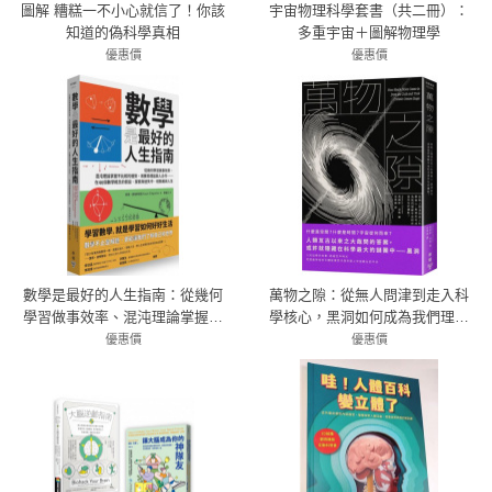
圖解 糟糕一不小心就信了！你該
宇宙物理科學套書（共二冊）：
知道的偽科學真相
多重宇宙＋圖解物理學
優惠價
優惠價
79折 356元
72折 504元
數學是最好的人生指南：從幾何
萬物之隙：從無人問津到走入科
學習做事效率、混沌理論掌握不
學核心，黑洞如何成為我們理解
比較的優勢、用賽局理論與人合
宇宙和自身存在的鑰匙？
優惠價
優惠價
作……在46個數學概念的假設、
79折 379元
79折 411元
探索與迷失中，經驗美與人生