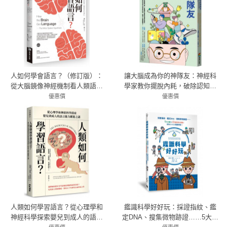
人如何學會語言？（修訂版）：
讓大腦成為你的神隊友：神經科
從大腦鏡像神經機制看人類語言
學家教你擺脫內耗，破除認知偏
的演化
誤，打造更健康、更幸福的人生
優惠價
優惠價
79折 435元
79折 379元
人類如何學習語言？從心理學和
鑑識科學好好玩：採證指紋、鑑
神經科學探索嬰兒到成人的語言
定DNA、搜集微物跡證……5大主