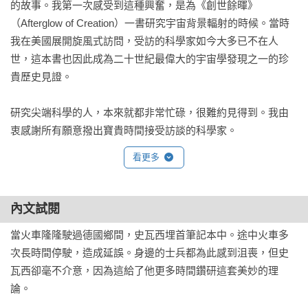
的故事。我第一次感受到這種興奮，是為《創世餘暉》
（Afterglow of Creation）一書研究宇宙背景輻射的時候。當時
我在美國展開旋風式訪問，受訪的科學家如今大多已不在人
世，這本書也因此成為二十世紀最偉大的宇宙學發現之一的珍
貴歷史見證。

研究尖端科學的人，本來就都非常忙碌，很難約見得到。我由
衷感謝所有願意撥出寶貴時間接受訪談的科學家。
看更多
內文試閱
當火車隆隆駛過德國鄉間，史瓦西埋首筆記本中。途中火車多
次長時間停駛，造成延誤。身邊的士兵都為此感到沮喪，但史
瓦西卻毫不介意，因為這給了他更多時間鑽研這套美妙的理
論。
