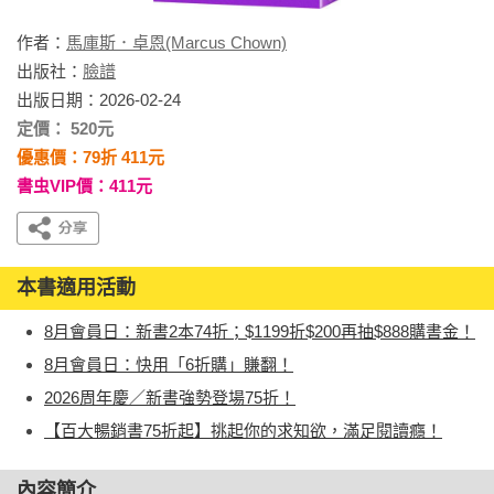
作者：
馬庫斯．卓恩(Marcus Chown)
出版社：
臉譜
出版日期：2026-02-24
定價： 520元
優惠價：79折 411元
書虫VIP價：411元
本書適用活動
8月會員日：新書2本74折；$1199折$200再抽$888購書金！
8月會員日：快用「6折購」賺翻！
2026周年慶／新書強勢登場75折！
【百大暢銷書75折起】挑起你的求知欲，滿足閱讀癮！
內容簡介