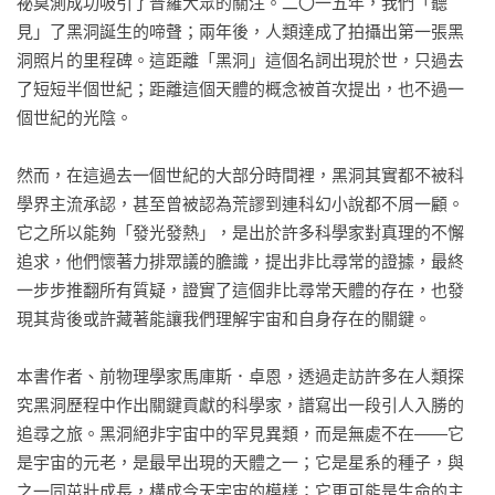
祕莫測成功吸引了普羅大眾的關注。二〇一五年，我們「聽
見」了黑洞誕生的啼聲；兩年後，人類達成了拍攝出第一張黑
洞照片的里程碑。這距離「黑洞」這個名詞出現於世，只過去
了短短半個世紀；距離這個天體的概念被首次提出，也不過一
個世紀的光陰。

然而，在這過去一個世紀的大部分時間裡，黑洞其實都不被科
學界主流承認，甚至曾被認為荒謬到連科幻小說都不屑一顧。
它之所以能夠「發光發熱」，是出於許多科學家對真理的不懈
追求，他們懷著力排眾議的膽識，提出非比尋常的證據，最終
一步步推翻所有質疑，證實了這個非比尋常天體的存在，也發
現其背後或許藏著能讓我們理解宇宙和自身存在的關鍵。

本書作者、前物理學家馬庫斯．卓恩，透過走訪許多在人類探
究黑洞歷程中作出關鍵貢獻的科學家，譜寫出一段引人入勝的
追尋之旅。黑洞絕非宇宙中的罕見異類，而是無處不在——它
是宇宙的元老，是最早出現的天體之一；它是星系的種子，與
之一同茁壯成長，構成今天宇宙的模樣；它更可能是生命的主