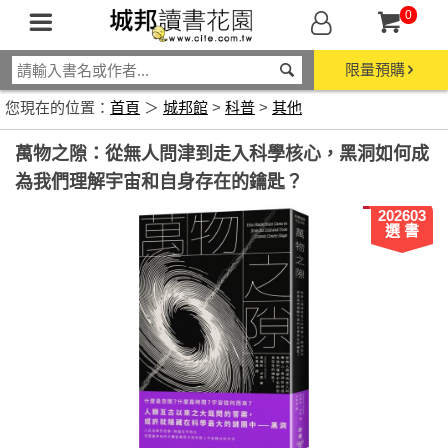
0
限量預購
您現在的位置：
首頁
＞
城邦館
>
科普
>
其他
萬物之隙：從無人問津到走入科學核心，黑洞如何成
為我們理解宇宙和自身存在的鑰匙？
202603
選 書