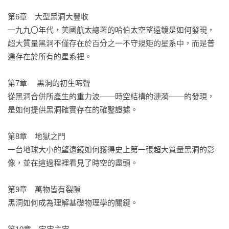
第6章　大型黑洞大豐收

一九九〇年代，美國航太總署的哈伯太空望遠鏡是如何發現，
超大質量黑洞不僅存在於百分之一不守規矩的星系中，而是普
遍存在於所有的星系裡。

第7章　 黑洞的初生啼聲

從黑洞合併所產生的重力波——時空結構的漣漪——的發現，
是如何提供黑洞確實存在的確鑿證據。

第8章　地獄之門

一台地球大小的望遠鏡如何獲得史上第一張超大質量黑洞的影
像，並在這過程裡看見了時空的盡頭。

第9章　萬物皆有裂隙

黑洞如何成為理解基礎物理學的關鍵。
