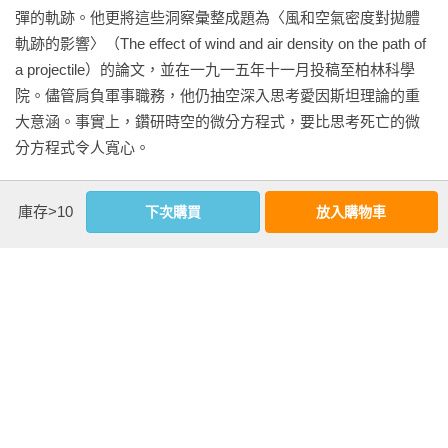
彈的軌跡。他更將這些洞察彙整成題為〈風和空氣密度對拋體
軌跡的影響〉（The effect of wind and air density on the path of 
a projectile）的論文，並在一九一五年十一月投稿至柏林科學
院。儘管肩負軍事職務，他仍抽空深入思考愛因斯坦理論的重
大意涵。事實上，鑽研時空的微分方程式，要比思考死亡的微
分方程式令人寬心。

將愛因斯坦理論應用於現實世界的關鍵，是找出給定物質分布
庫存>10
下次購買
放入購物車
周圍的時空形狀，因為時空的形狀就是重力場。但在尋找解答
的路上橫著一道難以跨越的障礙——牛頓的理論只需要用一道
公式來描述重力，愛因斯坦的理論卻得動用十道。因此，愛因
斯坦認為找出這種對時空的描述——嚴格來說，就是他重力場
方程式的精確「解」——是不可能之事。事實上，他在十一月
十八日的柏林講座（史瓦西也在場聆聽）中，預測水星近日點
的異常進動時，使用的是太陽周圍時空扭曲率的近似解。

史瓦西在米盧斯的營房裡研讀愛因斯坦的作品時，意識到愛因