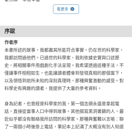
第10章　宇宙主宰

黑洞如何成為理解宇宙現狀的關鍵。

看更多
謝辭

序跋
註釋
作者序
本書所述的故事，我都盡其所能符合事實。仍在世的科學家，
我都訪問過他們。已過世的科學家，我則依據史實與口述歷
史，將相關事件用戲劇化手法呈現。我希望透過這種手法，不
僅讓事件栩栩如生，也能讓讀者體會到發現真相的那個當下，
以及領悟到前所未知的深刻真理時，那種興奮激動的感受。對
科學史有興趣的讀者，我提供了大量的參考資料。

身為記者，也曾經是科學家的我，第一個念頭永遠是拿起電
話，直接從當事人口中得到故事。其他撰寫黑洞書籍的人，最
近似乎都沒有聯絡我所訪問的科學家。那種興奮難以言喻：聊
了一兩個小時後掛上電話，筆記本上記滿了大概沒有別人知道