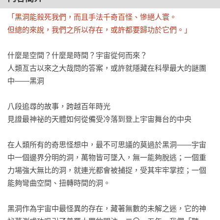
「黑洞能殺死我們，而且手法千奇百怪、慘絕人寰。

但總的來說，我們之所以存在，或許都要歸功於它們。」
什麼是空間？什麼是時間？宇宙從何而來？

人類亙古以來之大哉問的答案，或許就隱藏在科學最大的謎團
中——黑洞

八段追尋的故事，跨越百年時光

見證最神祕的天體如何從備受冷落到登上宇宙舞台的中央

在人類所有的奇思怪想中，最不可思議的莫過於黑洞——宇宙
中一個邊界分明的洞，萬物皆可墜入，無一能夠脫逃；一個重
力場強大無比的洞，就連光都會被捕捉，受其牢牢掌控；一個
能夠彎曲空間、扭轉時間的洞。

黑洞作為宇宙中最怪異的存在，藏著無數的未解之迷，它的神