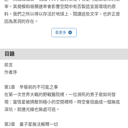
宰，其規模和吸積速率會影響空間中有否製造宜居環境的原
料。我們之所以得以存活於地球上、閱讀這些文字，也許正是
因為黑洞的存在。
看更多
目錄
前言

作者序

第1章　早餐前的不可能之事

在第一次世界大戰的野戰醫院裡，一位瀕死的男子是如何發
現：當恆星被擠壓到極小的空間裡時，時空會扭曲成一個無底
深坑，就連光線也無處可逃。

第2章　量子星無法解釋一切
