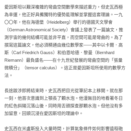
愛因斯坦以艱深複雜的彎曲空間數學來描述重力，但史瓦西極
為幸運，他正好具備獨特的優勢能理解並掌握這套理論。一九
〇〇年，他在海德堡（Heidelberg）舉行的德國天文學會
（German Astronomical Society）會議上發表了一篇論文，推
測宇宙的幾何結構可能並非平直，而空間可能是彎曲的。為了
撰寫這篇論文，他必須精通由幾位數學家——其中以卡爾．高
斯（Carl Friedrich Gauss）和伯恩哈德．黎曼（Bernhard 
Riemann）最負盛名——在十九世紀發展的彎曲空間的「張量
微積分」（tensor calculus）。這正是愛因斯坦所使用的數學方
法。

長途跋涉即將結束時，史瓦西把目光從筆記本上移開。就在那
一刻，他首次意識到上顎長了顆水泡。他漫無目的地看著冬日
的紅色斜陽沉落山後，同時用舌頭探查那顆水泡。但他沒有多
加留意，回頭沉浸在愛因斯坦的理論中。

史瓦西在米盧斯投入大量時間，計算氣象條件如何影響遠程砲