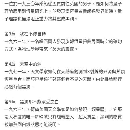
一位於一九三〇年乘船從孟買前往英國的男子，是如何將量子
理論應用到恆星研究上，並發現當恆星質量超過臨界值時，量
子理論也無法阻止重力將其壓成黑洞。

第3章　我在不停自轉

一九六三年，一名紐西蘭人發現旋轉恆星扭曲周圍時空的確切
方式，為物理學界帶來了莫大的震撼。

第4章　天空中的洞

一九七一年，天文學家如何在天鵝座觀測到X射線的來源與某顆
恆星重合，而該恆星繞行著某個看不見的天體，由此推論那裡
必然有個黑洞。

第5章　黑洞那不能承受之白

一九六三年，荷裔美國天文學家是如何發現「類星體」，它那
驚人亮度的唯一解釋就只有旋轉墜入「超大質量」黑洞的物質
被加熱到白熾狀態才能說明。
