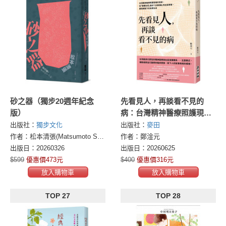
砂之器（獨步20週年紀念
先看見人，再談看不見的
版）
病：台灣精神醫療照護現場
的思辨，從「機構全控」面
出版社：
獨步文化
出版社：
麥田
向「公民賦權」的社區實
作者：松本清張(Matsumoto Seicho)
作者：鄭淦元
踐，體悟標籤下的真實生命
出版日：20260326
出版日：20260625
$599
優惠價473元
$400
優惠價316元
放入購物車
放入購物車
TOP 27
TOP 28