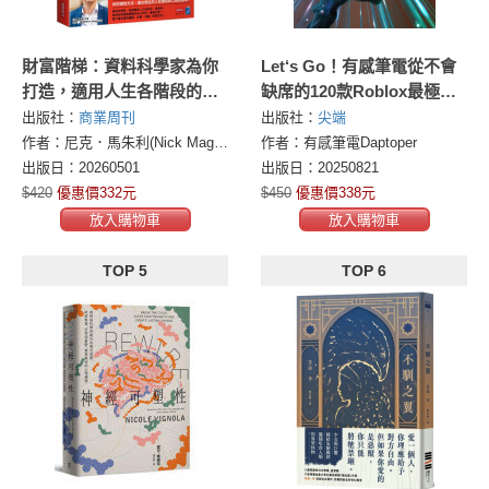
財富階梯：資料科學家為你
Let‘s Go！有感筆電從不會
打造，適用人生各階段的致
缺席的120款Roblox最極限
富策略
遊戲
出版社：
商業周刊
出版社：
尖端
作者：尼克．馬朱利(Nick Maggiulli)
作者：有感筆電Daptoper
出版日：20260501
出版日：20250821
$420
優惠價332元
$450
優惠價338元
放入購物車
放入購物車
TOP 5
TOP 6