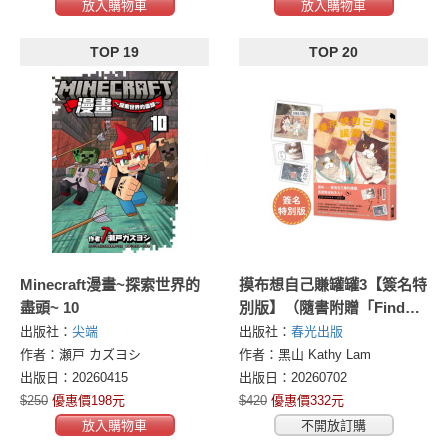
放入購物車
放入購物車
TOP 19
TOP 20
Minecraft漫畫~探索世界的
摸布想自己賺罐罐3【簽名特
盡頭~ 10
別版】（隨書附贈「Find
the Way」海報，加贈「摸
出版社：
尖端
出版社：
春光出版
布&弗蘭茲」透卡書籤）
作者：瀬戸 カズヨシ
作者：黑山 Kathy Lam
出版日：20260415
出版日：20260702
$250
優惠價198元
$420
優惠價332元
放入購物車
不開放訂購