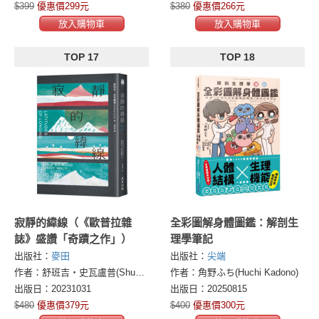
$399
優惠價299元
$380
優惠價266元
放入購物車
放入購物車
TOP 17
TOP 18
寂靜的緯線（《歐普拉雜
全彩圖解身體圖鑑：解剖生
誌》盛讚「奇蹟之作」）
理學筆記
出版社：
麥田
出版社：
尖端
作者：舒班吉・史瓦盧普(Shubhangi Swarup)
作者：角野ふち(Huchi Kadono)
出版日：20231031
出版日：20250815
$480
優惠價379元
$400
優惠價300元