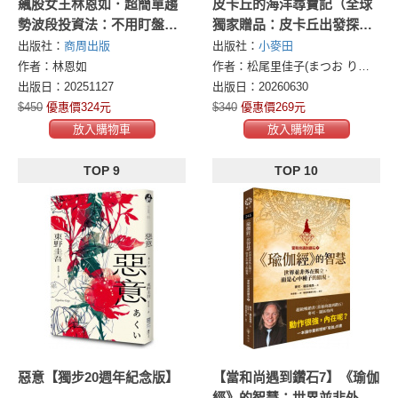
飆股女王林恩如．超簡單趨
皮卡丘的海洋尋寶記（全球
勢波段投資法：不用盯盤，
獨家贈品：皮卡丘出發探險
靠1條均線找到200％飆股！
造型明信片）
出版社：
商周出版
出版社：
小麥田
作者：林恩如
作者：松尾里佳子(まつお りかこ)
出版日：20251127
出版日：20260630
$450
優惠價324元
$340
優惠價269元
放入購物車
放入購物車
TOP 9
TOP 10
惡意【獨步20週年紀念版】
【當和尚遇到鑽石7】《瑜伽
經》的智慧：世界並非外在