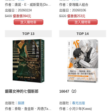
縈20年的小說）
作者：唐諾．E．威斯雷克(Donald Edwin Westlake)
作者：麥塊職人組合
出版日：20260224
出版日：20260106
$499
優惠價394元
$320
優惠價253元
放入購物車
放入購物車
TOP 13
TOP 14
銀幕女神的七個新郎
16647（2）
出版社：
臉譜
出版社：
春光出版
作者：泰勒．詹金斯．芮德(Taylor Jenkins Reid)
作者：小河少年(Kawa)