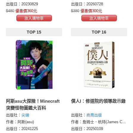
出版日：20230829
出版日：20260728
$480
優惠價360元
$380
優惠價300元
放入購物車
放入購物車
TOP 15
TOP 16
阿斯asu大探險！Minecraft
僕人I：修道院的領導啟示錄
突變怪物圖鑑大百科
出版社：
尖端
出版社：
商周出版
作者：阿斯(asu)
作者：詹姆士．杭特(James C. Hunter)
出版日：20241225
出版日：20250109