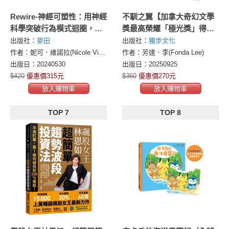
Rewire-神經可塑性：用神經
不馴之翼【加拿大奇幻文學
科學突破行為模式迴圈，終
獎最高榮耀「極光獎」得獎
結焦慮、恐慌和憂鬱，實現
作】
出版社：
麥田
出版社：
獨步文化
最佳的心理健康
作者：妮可．維諾拉(Nicole Vignola)
作者：芳達．李(Fonda Lee)
出版日：20240530
出版日：20250925
$420
優惠價315元
$360
優惠價270元
放入購物車
放入購物車
TOP 7
TOP 8