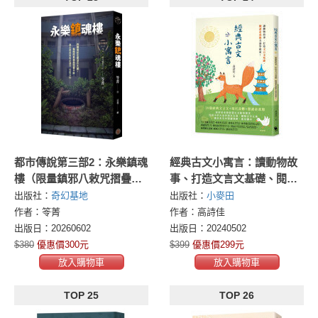
都市傳說第三部2：永樂鎮魂
經典古文小寓言：讀動物故
樓（限量鎮邪八敕咒摺疊扇
事、打造文言文基礎、閱讀
版）
素養題全部學起來！（高詩
出版社：
奇幻基地
出版社：
小麥田
佳老師作品）
作者：笭菁
作者：高詩佳
出版日：20260602
出版日：20240502
$380
優惠價300元
$399
優惠價299元
放入購物車
放入購物車
TOP 25
TOP 26