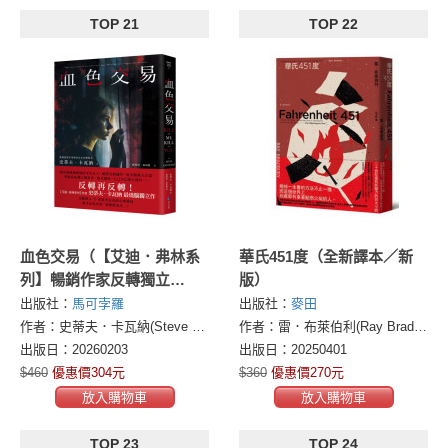
TOP 21
TOP 22
血色交易（【艾迪．弗林系
華氏451度（全新譯本／新
列】暢銷作家反轉獨立
版）
作！）
出版社：
馬可孛羅
出版社：
麥田
作者：史蒂夫．卡瓦納(Steve Cavanagh)
作者：雷．布萊伯利(Ray Bradbury)
出版日：20260203
出版日：20250401
$460
優惠價304元
$360
優惠價270元
放入購物車
放入購物車
TOP 23
TOP 24