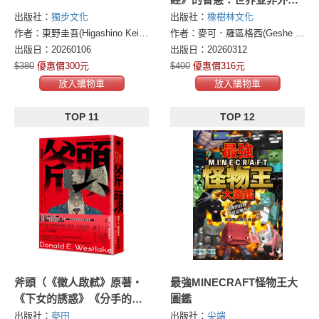
獨立，而是心中種子的顯
出版社：
獨步文化
出版社：
橡樹林文化
現。
作者：東野圭吾(Higashino Keigo)
作者：麥可．羅區格西(Geshe Michael Roach)
出版日：20260106
出版日：20260312
$380
優惠價300元
$400
優惠價316元
放入購物車
放入購物車
TOP 11
TOP 12
斧頭（《徵人啟弒》原著‧
最強MINECRAFT怪物王大
《下女的誘惑》《分手的決
圖鑑
心》金獎名導朴贊郁魂牽夢
出版社：
麥田
出版社：
尖端