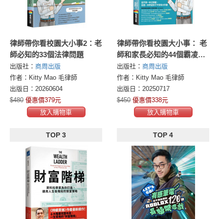
律師帶你看校園大小事2：老
律師帶你看校園大小事： 老
師必知的33個法律問題
師和家長必知的44個霸凌防
制和性平觀念指南
出版社：
商周出版
出版社：
商周出版
作者：Kitty Mao 毛律師
作者：Kitty Mao 毛律師
出版日：20260604
出版日：20250717
$480
優惠價379元
$450
優惠價338元
放入購物車
放入購物車
TOP 3
TOP 4