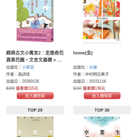
經典古文小寓言2：走進奇花
home(全)
異果花園，文言文基礎 × 閱
讀素養，一起升級！
出版社：
小麥田
出版社：
尖端
作者：高詩佳
作者：中村明日美子
出版日：20260126
出版日：20231116
$399
優惠價315元
$160
優惠價136元
放入購物車
放入購物車
TOP 29
TOP 30