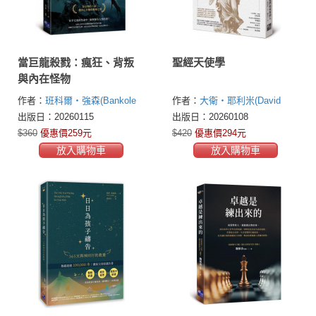
當巨龍殺戮：瘋狂、背叛
聖經天使學
與內在怪物
作者：
班科爾・強森(Bankole
作者：
大衛・耶利米(David
Johnson)
Jeremiah)
出版日：20260115
出版日：20260108
$360
優惠價259元
$420
優惠價294元
放入購物車
放入購物車