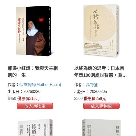
那盞小紅燈：我與天主相
以終為始的思考：日本百
遇的一生
年塾100則處世智慧，為己
為人也為未來
作者：
保拉姆姆(Mother Paula)
作者：
高野登
出版日：20260226
出版日：20260205
$450
優惠價315元
$360
優惠價259元
放入購物車
放入購物車