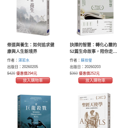
修道與養生：如何追求健
抉擇的智慧：轉化心靈的
康與人生新境界
52篇生命故事，陪你走過
一整年的豐盛平安
作者：
湛若水
作者：
蘇拾瑩
出版日：20260205
出版日：20260203
$420
優惠價294元
$360
優惠價252元
放入購物車
放入購物車