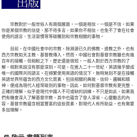
宗教對於一般世俗人有兩個層面，一個是相信，一個是不信。如果
你是某個宗教的信徒，那不待多言，如果你不相信，也免不了會在社會
使用的語言、生活習慣等等碰觸到和宗教相關的事物。
目前，在中國社會中的宗教，除淵源已久的佛教、道教之外，也有
西方宗教如天主教、基督教傳入。然而，中國社會對基督宗教雖也有幾
百年的接觸，但相較之下，歷史還是很短，一般人對於西方宗教的了
解，相對來說沒有那麼深刻。可是，在進入二十一世紀，英語幾乎變成
唯一的國際共同語言。在頻繁使用英語的情況下，無時無刻不是在接觸
英語世界所蘊含的西方文化質素，包括相關的典故、信仰、邏輯和精
神，便成為現代人經常碰到的事物。因此，如何對基督宗教有更完整、
正確的理解，似乎是現代中國人不可或缺的訓練。不只是如此，如果我
們有機會深入了解基督宗教，其中也蘊含了發人深省、心靈勵志的內
容，基督宗教蘊含相當豐富的這些質素，對現代人有所助益，也有需要
多加理解。