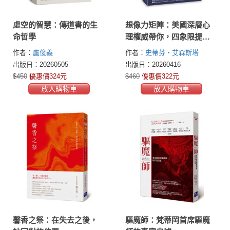
虛空的智慧：傳道書的生
想像力矩陣：美國深層心
命哲學
理權威帶你，四象限提取
創意原始碼，啟動隱性潛
作者：
盧俊義
作者：
史蒂芬・艾森斯塔
能、喚醒天賦
(Stephen Aizenstat, Ph.D.)
出版日：20260505
出版日：20260416
$450
優惠價324元
$460
優惠價322元
放入購物車
放入購物車
馨香之祭：在失去之後，
驅魔師：梵蒂岡首席驅魔