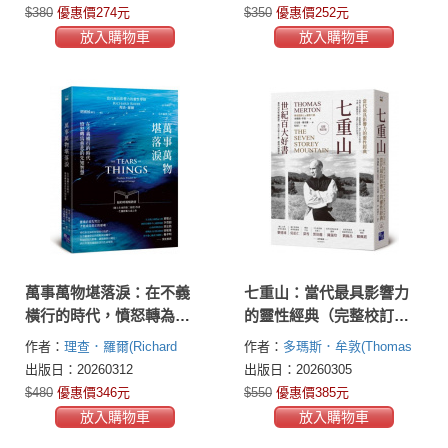
$380
優惠價274元
$350
優惠價252元
放入購物車
放入購物車
萬事萬物堪落淚：在不義
七重山：當代最具影響力
橫行的時代，憤怒轉為慈
的靈性經典（完整校訂
悲的先知智慧
版）
作者：
理查．羅爾(Richard
作者：
多瑪斯．牟敦(Thomas
Rohr)
Merton)
出版日：20260312
出版日：20260305
$480
優惠價346元
$550
優惠價385元
放入購物車
放入購物車