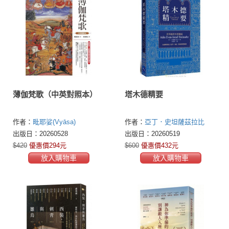
薄伽梵歌（中英對照本）
塔木德精要
作者：
毗耶娑(Vyāsa)
作者：
亞丁．史坦薩茲拉比
(Adin Even-Israel Steinsaltz)
出版日：20260528
出版日：20260519
$420
優惠價294元
$600
優惠價432元
放入購物車
放入購物車