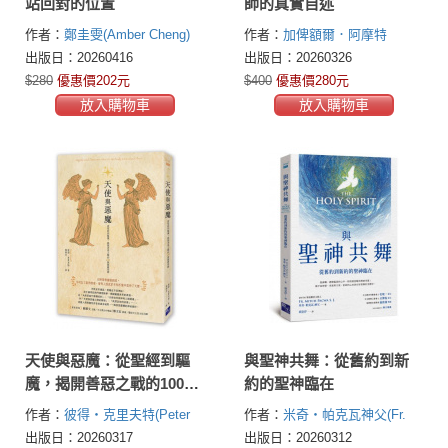
站回對的位置
師的真實自述
作者：
鄭圭雯(Amber Cheng)
作者：
加俾額爾．阿摩特
(Gabriele Amorth)
出版日：20260416
出版日：20260326
$280
優惠價202元
$400
優惠價280元
放入購物車
放入購物車
天使與惡魔：從聖經到驅
與聖神共舞：從舊約到新
魔，揭開善惡之戰的100個
約的聖神臨在
關鍵問題
作者：
彼得・克里夫特(Peter
作者：
米奇・帕克瓦神父(Fr.
Kreeft)
Mitch Pacwa S. J.)
出版日：20260317
出版日：20260312