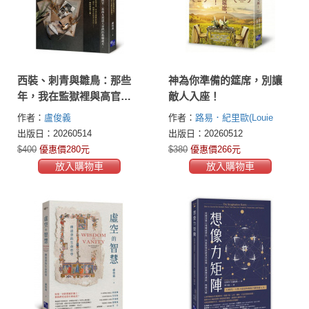
西裝、刺青與雛鳥：那些
神為你準備的筵席，別讓
年，我在監獄裡與高官、
敵人入座！
富商及黑道大哥們的救贖
作者：
盧俊義
作者：
路易．紀里歐(Louie
歲月
Giglio)
出版日：20260514
出版日：20260512
$400
優惠價280元
$380
優惠價266元
放入購物車
放入購物車