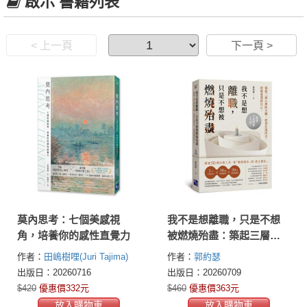
啟示 書籍列表
< 上一頁
下一頁 >
莫內思考：七個美感視
我不是想離職，只是不想
角，培養你的感性直覺力
被燃燒殆盡：築起三層心
理防火牆，把責任還回
作者：
田嶋樹哩(Juri Tajima)
作者：
郭約瑟
去，把能量還給自己
出版日：20260716
出版日：20260709
$420
優惠價332元
$460
優惠價363元
放入購物車
放入購物車