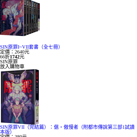
SIN原罪I~VII套書（全七冊）
定價：2640元
66折
1742
元
SIN原罪
放入購物車
SIN原罪VII（完結篇）：倨‧傲慢者（附都市傳說第三部1試讀
本版）
定價：380元