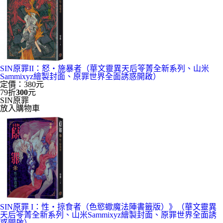
SIN原罪II：怒‧施暴者（華文靈異天后笭菁全新系列、山米
Sammixyz繪製封面、原罪世界全面誘惑開啟）
定價：380元
79折
300
元
SIN原罪
放入購物車
SIN原罪 I：性‧掠食者（色慾蠍魔法陣書籤版）》（華文靈異
天后笭菁全新系列、山米Sammixyz繪製封面、原罪世界全面誘
惑開啟）