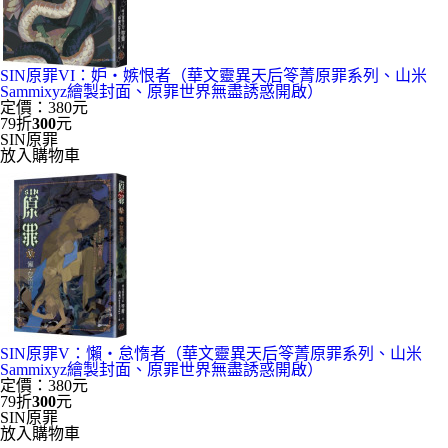
SIN原罪VI：妒‧嫉恨者（華文靈異天后笭菁原罪系列、山米
Sammixyz繪製封面、原罪世界無盡誘惑開啟）
定價：380元
79折
300
元
SIN原罪
放入購物車
SIN原罪V：懶‧怠惰者（華文靈異天后笭菁原罪系列、山米
Sammixyz繪製封面、原罪世界無盡誘惑開啟）
定價：380元
79折
300
元
SIN原罪
放入購物車