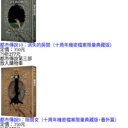
都市傳說10：消失的房間（十周年機密檔案限量典藏版）
定價：350元
79折
277
元
都市傳說第三部
放入購物車
都市傳說9：隙間女（十周年機密檔案限量典藏版+番外篇）
定價：350元