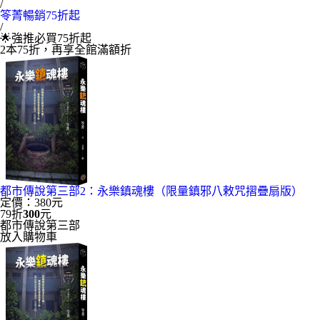
/
笭菁暢銷75折起
/
🌟強推必買75折起
2本75折，再享全館滿額折
都市傳說第三部2：永樂鎮魂樓（限量鎮邪八敕咒摺疊扇版）
定價：380元
79折
300
元
都市傳說第三部
放入購物車