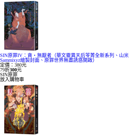
SIN原罪IV：貪‧無厭者（華文靈異天后笭菁全新系列、山米
Sammixyz繪製封面、原罪世界無盡誘惑開啟）
定價：380元
79折
300
元
SIN原罪
放入購物車