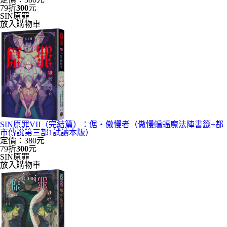
79折
300
元
SIN原罪
放入購物車
SIN原罪VII（完結篇）：倨‧傲慢者（傲慢蝙蝠魔法陣書籤+都
市傳說第三部1試讀本版）
定價：380元
79折
300
元
SIN原罪
放入購物車