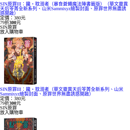
SIN原罪III：饞‧耽溺者（暴食蒼蠅魔法陣書籤版）（華文靈異
天后笭菁全新系列、山米Sammixyz繪製封面、原罪世界無盡誘
惑開啟）
定價：380元
79折
300
元
SIN原罪
放入購物車
SIN原罪III：饞‧耽溺者（華文靈異天后笭菁全新系列、山米
Sammixyz繪製封面、原罪世界無盡誘惑開啟）
定價：380元
79折
300
元
SIN原罪
放入購物車