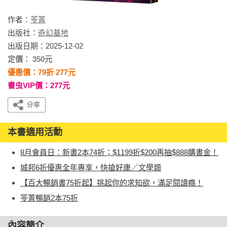
作者：
笭菁
出版社：
奇幻基地
出版日期：2025-12-02
定價： 350元
優惠價：79折 277元
書虫VIP價：277元
本書適用活動
8月會員日：新書2本74折；$1199折$200再抽$888購書金！
城邦6折優惠全年專享，快搶好康／文學類
【百大暢銷書75折起】挑起你的求知欲，滿足閱讀癮！
笭菁暢銷2本75折
內容簡介