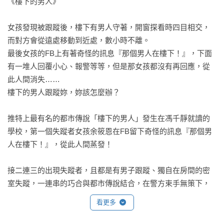
《樓下的男人》

女孩發現被跟蹤後，樓下有男人守著，開窗探看時四目相交，
而對方會從遠處移動到近處，數小時不離。

最後女孩的FB上有著奇怪的訊息『那個男人在樓下！』，下面
有一堆人回覆小心、報警等等，但是那女孩都沒有再回應，從
此人間消失……

樓下的男人跟蹤妳，妳該怎麼辦？

推特上最有名的都市傳說「樓下的男人」發生在馮千靜就讀的
學校，第一個失蹤者女孩余筱恩在FB留下奇怪的訊息『那個男
人在樓下！』，從此人間蒸發！

接二連三的出現失蹤者，且都是有男子跟蹤、獨自在房間的密
室失蹤，一連串的巧合與都市傳說結合，在警方束手無策下，
只能求助「都市傳說社」全體社員的幫忙。

看更多
馮千靜與毛穎德發現余筱恩的503室牆壁甚至天花板留下的血抓