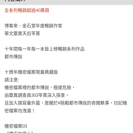
全系列暢銷超過40萬冊
博客來、金石堂年度暢銷作家

華文靈異天后笭菁

十年間每一年每一本皆上榜暢銷系列作品

都市傳說

十周年機密檔案限量典藏版

請注意:

機密檔案裡的都市傳說，極度危險，

由靈異調查員303笭菁深入探查，

且加入撰寫番外篇，是關於#挑戰都市傳說的奇聞軼事，切記機
密檔案勿洩漏！

機密檔案03
