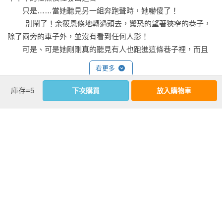
　　只是……當她聽見另一組奔跑聲時，她嚇傻了！

         別鬧了！余筱恩倏地轉過頭去，驚恐的望著狹窄的巷子，
除了兩旁的車子外，並沒有看到任何人影！

　　可是、可是她剛剛真的聽見有人也跑進這條巷子裡，而且
足音跟剛剛那男人的一模一樣！

看更多
　　嚥了口口水，手心滲出汗水，就算沒看到人，她現在也渾
身不對勁了，余筱恩趕緊加快腳步往自己的公寓走去；她住在
庫存=5
下次購買
放入購物車
五層樓的舊式公寓，雖然沒有電梯沒有守衛但也清淨，這附近
作者資料
幾乎都住學生，少部分是家庭自住，相當單純。

　　鑰匙插入鑰匙孔，喀的轉動，門應聲而開，余筱恩喘著氣
笭菁 
的推開門，眼尾不經意的往旁邊瞥去──那個男人，曾幾何時站
多變的雙魚。

在距她十公尺的地方，望著她！

書寫多變，擅寫靈異、驚悚、愛情、奇幻與勵志。

　　「天哪！」余筱恩忍不住驚叫，而那男人下一秒就朝著她
興趣多變，電影、美食、旅遊、玩樂，愛好自由。

衝來了！

粉絲專頁：http://www.facebook.com/lineanovels

           不！余筱恩飛快的進門，在大門掩上的那瞬間，她幾乎
笭菁部落格：http://linea.pixnet.net/blog

看見那男人差一步就碰到她了！

笭菁官網：http://lineanovel.com
          砰！顧不得夜已深，她恐懼的關門關得超大聲，顫抖著踉