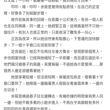
以又延了一小時，衝最後一班輕軌，搞到現在才回來。

　　叩叩，喀，叩叩。余筱恩覺得有點奇怪，在自己的足音
裡，好像多了別組腳步聲。

　　故作若無其事的回頭，在距離十公尺後方，有另一個人影
也走在同條路、同一邊上，她趕緊正首，這條路當然不只她一
個住戶，有別人也是正常的，只是夜深了難免多一份心。

　　正因為夜深，所以她自然會有點擔心，下意識的加快腳
步，下一個十字巷口左拐就到家了！

　　足音逼近，她忍不住再往左後方瞥去，發現那是個男人，
步伐相當快速，已經與她縮短了一半距離，而且還在逼近中。

他們倆分據巷子的兩邊，其實無礙，不過她為什麼覺得……那
個男人邊走卻邊看著她？

　　她是穿著短裙，但沒很短啊，揪著皮包疾走，眼看著十字
巷口要到了，她眼尾一邊瞄著男人假裝在看後面來車，一邊向
左切去！

　　余筱恩橫過巷子往左邊轉去，有幾秒鐘的時間會與男人同
一邊，但她不敢多看的小跑步進入，不再在乎高跟鞋有多吵，
叩叩叩的在黑夜裡發出迴音。
