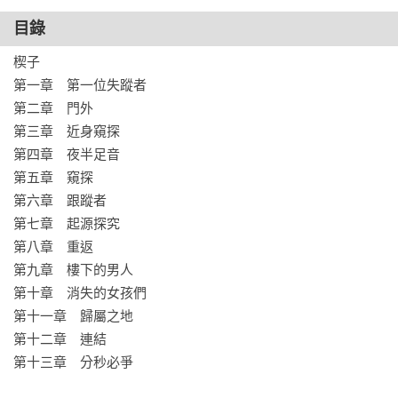
痕，居然一天比一天多。夏玄允和郭岳洋則追查到傳說的源頭
目錄
地點。種種跡象，漸漸逼近樓下的男人，有漸漸揭露出真
楔子

相……

第一章　第一位失蹤者

第二章　門外

她小心翼翼的往前走到窗簾邊，舉起的右手顫抖，只要掀一角
第三章　近身窺探

就好，那個變態應該已經……

第四章　夜半足音

男人站在巷子裡，仰著頭，不偏不倚的正對著她的房間！

第五章　窺探

哇啊！余筱恩嚇得鬆手滑坐在地，他在樓下、他、還、在、
第六章　跟蹤者

樓、下！

第七章　起源探究 

飛快的衝到電腦前，她迅速著打著字：那個男人在樓下！

第八章　重返 

第九章　樓下的男人 

喀，喀喀……

第十章　消失的女孩們 

『快報警啊！』

第十一章　歸屬之地 

『快點開窗尖叫！』

第十二章　連結 

『筱恩，妳住哪裡我幫妳報？』

第十三章　分秒必爭

『快回啊！妳到底怎麼了？』

『筱恩？余筱恩妳還在嗎？』
