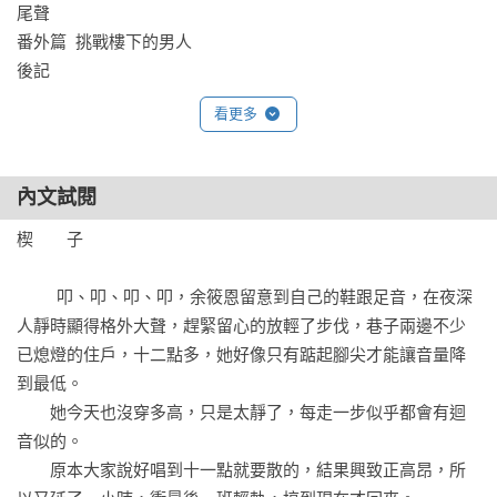
尾聲

『……』

番外篇  挑戰樓下的男人

後記
特殊設計

都市傳說機密檔案，以極機密檔案書籍格式呈現，書寫驚悚的
看更多
都市傳說，封面四邊金框詭異圖騰印金，封面中間即是都市傳
說的黑影，做「感溫」模式，需要搓熱，才能顯影出都市傳說
本體，若隱若現、若影若顯，完全體驗都市傳說的危險度！

內文試閱
（都市傳說讀得越多次，都市傳說的一切將越清晰）
楔　　子

         叩、叩、叩、叩，余筱恩留意到自己的鞋跟足音，在夜深
人靜時顯得格外大聲，趕緊留心的放輕了步伐，巷子兩邊不少
已熄燈的住戶，十二點多，她好像只有踮起腳尖才能讓音量降
到最低。

　　她今天也沒穿多高，只是太靜了，每走一步似乎都會有迴
音似的。

　　原本大家說好唱到十一點就要散的，結果興致正高昂，所