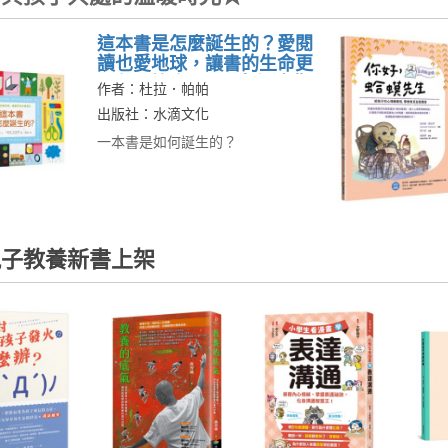
這本書是怎麼誕生的？愛閱
讀也愛地球，讓書的生命更
長久（符合SDGs責任消費
作者：杜拉．帕帕
與生產、氣候行動）
出版社：水滴文化
一本書是如何誕生的？
子教養新書上架