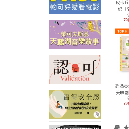
皮卡丘
記（
品：皮
79
險造
TOP 6
鈞媽零
美味副
修
79
★