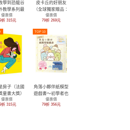
教學到恐龍谷
皮卡丘的好朋友
外教學系列最
（全球獨家贈品：
優惠價
優惠價
品・國際十一
皮卡丘與好朋友貼
9折 315元
79折 269元
獎、金鴨子圖
紙）
獎、學校圖書
9
TOP 10
刊年度最佳圖
書系列）
是房子（法國
角落小夥伴紙模型
獎童書大獎）
遊戲書～初學者也
優惠價
優惠價
能輕鬆上手篇～大
9折 315元
79折 356元
朋友、小朋友一起
玩，達成專注力、
肌肉力、手眼協調
力全面提昇！