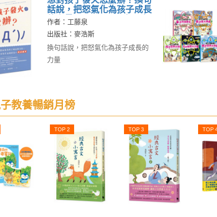
想對孩子發火怎麼辦？換句
話說，把怒氣化為孩子成長
的力量，109個父母容易生
作者：工藤泉
氣的狀況×說話練習
出版社：麥浩斯
換句話說，把怒氣化為孩子成長的
力量
子教養暢銷月榜
TOP 2
TOP 3
TOP 