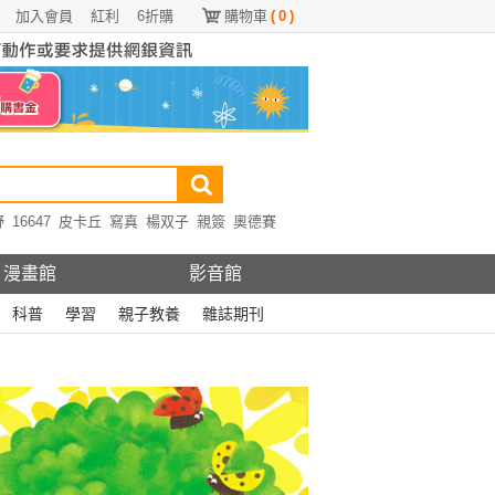
加入會員
紅利
6折購
購物車
(
0
)
野
16647
皮卡丘
寫真
楊双子
親簽
奧德賽
漫畫館
影音館
科普
學習
親子教養
雜誌期刊