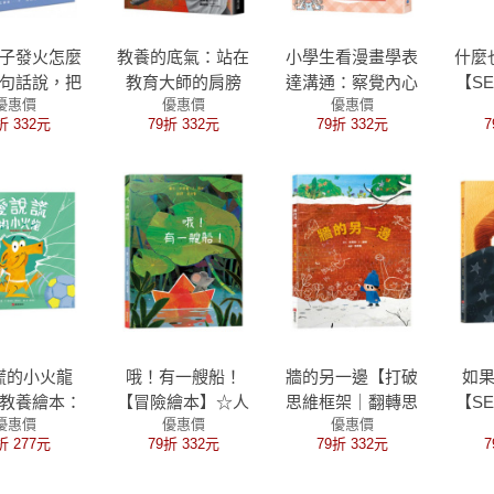
子發火怎麼
教養的底氣：站在
小學生看漫畫學表
什麼
句話說，把
教育大師的肩膀
達溝通：察覺內心
【S
優惠價
優惠價
優惠價
為孩子成長
上，用自我覺察啟
情緒，掌握表達祕
同
折 332元
79折 332元
79折 332元
7
，109個父
動教養的複利效應
訣，化身溝通智慧
康】
生氣的狀況
王！
我只
說話練習
點低
可
謊的小火龍
哦！有一艘船！
牆的另一邊【打破
如
教養繪本：
【冒險繪本】☆人
思維框架｜翻轉思
【S
優惠價
優惠價
優惠價
紀念版）
生總有意外，那就
考｜想像力UP】☆
自我
折 277元
79折 332元
79折 332元
7
L情緒素養｜
把「意外」變成最
如果方法行不通，
慮｜
育｜同理心
難忘的航海大冒
何不試試畫出一扇
得大