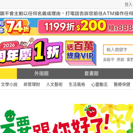
登入
吳毅平
原創
東
原創
Rewire
外版館
套書館
文學小說
商管理財
人文藝術
生活風格
心靈勵志
醫療保健