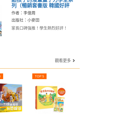
給孩子的漫畫量子力學全系
列（暢銷套書版 韓國好評
科學漫畫 全系列共五冊）
作者：李億周
出版社：小麥田
家長口碑強推！學生熱烈好評！
觀看更多
4
TOP 5