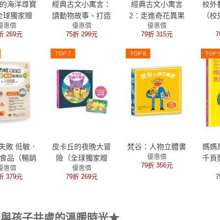
的海洋尋寶
經典古文小寓言：
經典古文小寓言
校外
全球獨家贈
讀動物故事、打造
2：走進奇花異果
（校
優惠價
優惠價
優惠價
卡丘出發探
文言文基礎、閱讀
花園，文言文基礎
新作
折 269元
75折 299元
79折 315元
7
型明信片）
素養題全部學起
× 閱讀素養，一起
項大
來！（高詩佳老師
升級！
畫書
TOP 7
TOP 8
TOP 
作品）
館期
失敗 低敏．
皮卡丘的夜晚大冒
梵谷：人物立體書
媽媽
優惠價
食品（暢銷
險（全球獨家贈
千頁
79折 356元
優惠價
優惠價
訂版）
品：冒險時刻卡片
折 379元
79折 269元
7
貼紙）
與孩子共處的溫暖時光★