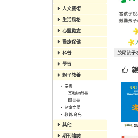
人文藝術
生活風格
心靈勵志
醫療保健
鼓勵孩子
科普
2
/
6
學習
親
親子教養
童書
互動遊戲書
圖畫書
兒童文學
教養/育兒
其他
期刊雜誌