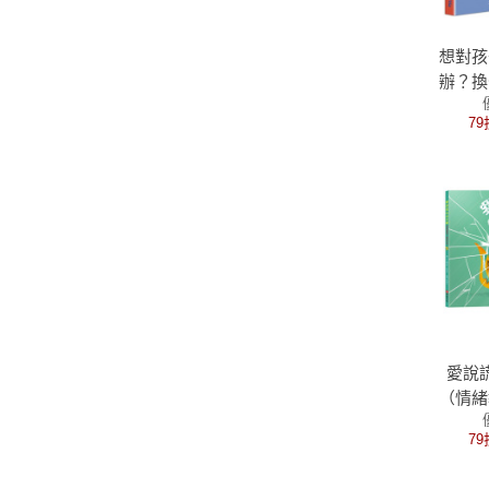
想對孩
辦？換
怒氣化
79
的力量
母容易
×
愛說
（情緒
暢銷
79
【SE
品格教