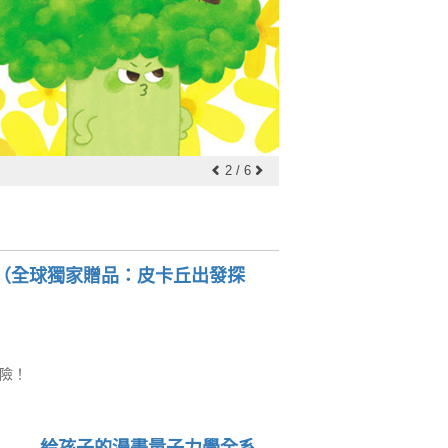
走吧！與皮卡丘一起開
2
/
6
（全球獨家贈品：皮卡丘出發探
險！