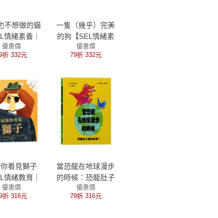
也不想做的貓
一隻（幾乎）完美
EL情緒素養｜
的狗【SEL情緒素
優惠價
優惠價
理心｜心理健
養｜同理心｜品格
9折 332元
79折 332元
☆我不是懶，
教育】☆接受不完
是現在心情有
美的自己☆不必當
落☆今天，你
一百分的孩子，也
以什麼都不做
能擁有一百分的愛
果你看見獅子
當恐龍在地球漫步
EL情緒教育｜
的時候：恐龍肚子
優惠價
優惠價
認同｜社交焦
餓的故事！【認知
9折 316元
79折 316元
】☆千萬要記
學習｜邏輯思考｜
聲尖叫☆故事
語言發展】☆榮獲