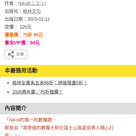
作者：
Nikoli(ニコリ)
出版社：
格林文化
出版日期：2023-01-12
定價： 125元
優惠價：75折 94元
書虫VIP價：94元
本書適用活動
格林全書系五本66折；絕版限量5折！
2026周年慶／75折搶購！
內容簡介
「Nikoli的每一則數獨題，

都是由『黑帶級的數獨大師在富士山高處由專人精心打
造』。」
