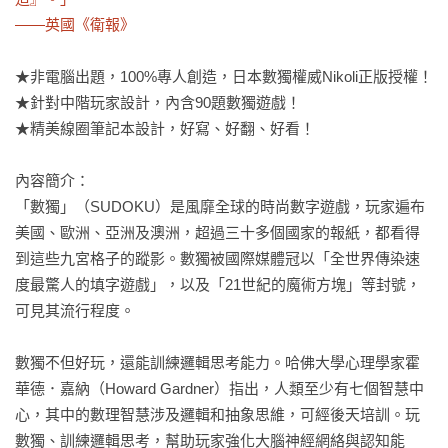
——英國《衛報》
★非電腦出題，100%專人創造，日本數獨權威Nikoli正版授權！

★針對中階玩家設計，內含90題數獨遊戲！

★精美線圈筆記本設計，好寫、好翻、好看！

內容簡介：

「數獨」（SUDOKU）是風靡全球的時尚數字遊戲，玩家遍布
美國、歐洲、亞洲及澳洲，超過三十多個國家的報紙，都看得
到這些九宮格子的蹤影。數獨被國際媒體冠以「全世界傳染速
度最驚人的填字遊戲」，以及「21世紀的魔術方塊」等封號，
可見其流行程度。

數獨不但好玩，還能訓練邏輯思考能力。哈佛大學心理學家霍
華德．嘉納（Howard Gardner）指出，人類至少有七個智慧中
心，其中的數理智慧涉及邏輯和抽象思維，可經後天培訓。玩
數獨、訓練邏輯思考，幫助玩家強化大腦神經網絡與認知能