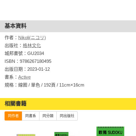
本書特色：

本書為系列三本中的第二本，針對中階的數獨愛好者設計，內
基本資料
含90題原創的中階數獨題。隨著玩家循序漸進突破重重難關，
每一題遊戲都有齒輪圖示，齒輪的數量，也會隨著題目難度不
作者：
Nikoli(ニコリ)
同有所變化；而每30題就會出現嶄新的齒輪，代表整體層級再
出版社：
格林文化
度提升。挑戰成功的玩家將榮獲至高榮譽，成為最頂尖的數獨
城邦書號：GU2034

高手！
ISBN：9786267180495

出版日期：2023-01-12

書系：
Active
規格：線圈 / 單色 / 192頁 / 11cm×16cm                
相關書籍
同作者
同書系
同分類
同出版社