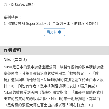
力，保持心智敏銳。

系列特色：

1.《超級數獨 Super Sudoku》全系列三本，依難度分為院士
級、大師級、博士級

看更多
本系列收錄享譽國際的Nikoli數獨，並特別依照易、中、難的難
易程度分為三本。讓喜愛數獨的玩家們可以依照自己的需要，
找到適合的版本，挑戰精選的90題數獨題；也可以一次收藏系
作者資料
列三本，從院士級開始挑戰，一步步前進博士級，解完所有題
Nikoli(ニコリ)
目，化身終極數獨達人。

Nikoli是日本的數字遊戲出版公司，以製作獨特的數字猜謎遊戲
2. 精美線圈裝訂，一手掌握、方便攜帶，好翻、好寫、好看！

享譽國際，其董事長鍜治真起被尊稱為「數獨教父」，「數
特別設計成一手掌握的小開本，方便攜帶外出。隨身線圈設
獨」這個詞即由他所創。Nikoli數獨的特別之處在於全由專人設
計，外觀跟筆記本一樣精美，紙張像便條紙一樣好撕、好翻、
計，每一則皆有作者，數字排列經過精心安排，獨具美感。
好寫！這本獨一無二的數獨結合趣味、益智、實用、美觀，厚
Nikoli的數獨受到英國《衛報》激賞指出：「和那些電腦程式吐
紙底板讓玩家即使沒有桌面也能書寫，通勤時、等候的空檔、
出來的劣質可笑的版本相反，Nikoli的每一則數獨題，都是由
任何零碎時間，只要有一支筆，就能隨時隨地享受數獨的樂
『黑帶級的數獨大師在富士山高處以專人精心打造』。」
趣。
