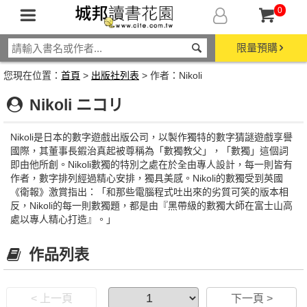
0
限量預購
您現在位置：
首頁
>
出版社列表
> 作者：Nikoli
Nikoli ニコリ
Nikoli是日本的數字遊戲出版公司，以製作獨特的數字猜謎遊戲享譽
國際，其董事長鍜治真起被尊稱為「數獨教父」，「數獨」這個詞
即由他所創。Nikoli數獨的特別之處在於全由專人設計，每一則皆有
作者，數字排列經過精心安排，獨具美感。Nikoli的數獨受到英國
《衛報》激賞指出：「和那些電腦程式吐出來的劣質可笑的版本相
反，Nikoli的每一則數獨題，都是由『黑帶級的數獨大師在富士山高
處以專人精心打造』。」
作品列表
< 上一頁
下一頁 >