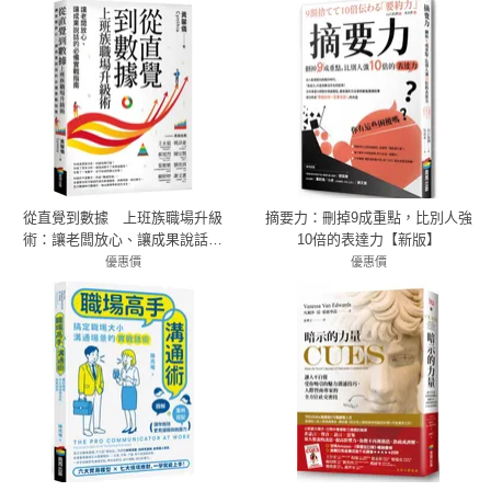
從直覺到數據 上班族職場升級
摘要力：刪掉9成重點，比別人強
術：讓老闆放心、讓成果說話的
10倍的表達力【新版】
必備實戰指南
優惠價
優惠價
79折 379元
79折 316元