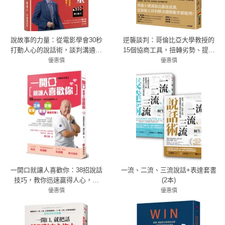
說故事的力量：從電影學會30秒
逆襲談判：哥倫比亞大學教授的
打動人心的說話術，談判溝通超
15個協商工具，扭轉劣勢、提升
業培訓師鄭立德用七部經典電
籌碼，達成你想要的結果！
優惠價
優惠價
影，教你如何談判雙贏、有效溝
79折 316元
66折 370元
通、成功銷售！
一開口就讓人喜歡你：38招說話
一流、二流、三流說話+表達套書
技巧，教你迅速贏得人心，生
(2本)
活、工作、愛情、交友無往不
優惠價
優惠價
利！【暢銷紀念版】
79折 300元
7折 497元