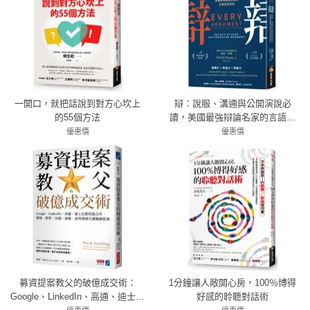
一開口，就把話說到對方心坎上
辯：說服、溝通與公開演說必
的55個方法
讀，美國最強辯論名家的言語攻
防密技
優惠價
優惠價
72折 281元
79折 332元
募資提案教父的破億成交術：
1分鐘讓人敞開心房，100％博得
Google、LinkedIn、高通、迪士尼
好感的聆聽對話術