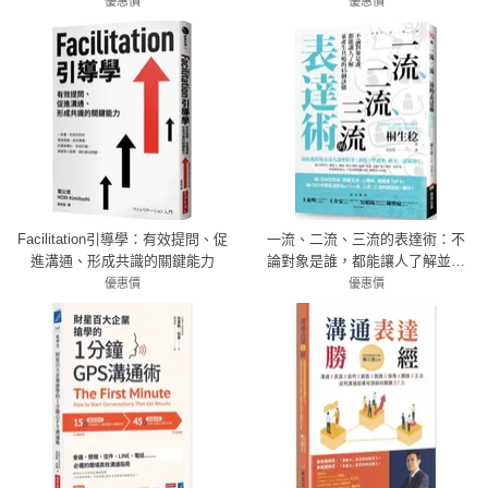
都找他合作，簡報、銷售、比
優惠價
優惠價
稿、說服、談判領域百萬暢銷經
79折 300元
72折 259元
典
Facilitation引導學：有效提問、促
一流、二流、三流的表達術：不
進溝通、形成共識的關鍵能力
論對象是誰，都能讓人了解並產
生共鳴的45個訣竅
優惠價
優惠價
79折 292元
79折 277元