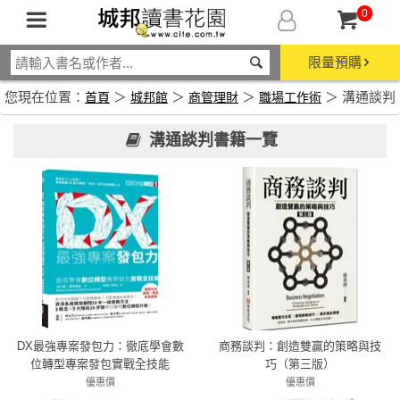
0
限量預購
您現在位置：
＞
＞
＞
＞ 溝通談判
首頁
城邦館
商管理財
職場工作術
溝通談判書籍一覽
DX最強專案發包力：徹底學會數
商務談判：創造雙贏的策略與技
位轉型專案發包實戰全技能
巧（第三版）
優惠價
優惠價
79折 514元
79折 419元