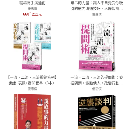
職場高手溝通術
暗示的力量：讓人不自覺受你吸
引的魅力溝通技巧，人際智商專
優惠價
66折 211元
家的全方位社交密技
優惠價
72折 346元
【一流、二流、三流暢銷系列】
一流、二流、三流的提問術：發
說話+表達+提問套書（3本）
掘問題，激勵他人，改變行動力
的48個提問訣竅
優惠價
優惠價
7折 763元
7折 266元