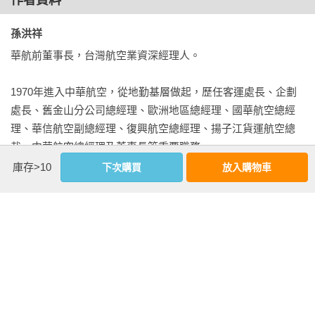
故工作推展十分順暢。

孫洪祥
洪祥工作經歷十分多元豐富，在華航及航空界均十分難得。初
華航前董事長，台灣航空業資深經理人。

任規律科、歷經客運科長、副處長，1989年調任舊金山地區經
理，一年半後再調歐洲地區總經理駐地荷蘭，1991年返台出任
1970年進入中華航空，從地勤基層做起，歷任客運處長、企劃
客運處長，兩年後再出任企劃處長，1996年派任華航子公司國
處長、舊金山分公司總經理、歐洲地區總經理、國華航空總經
華航空總經理，2001年出任復興航空總經理，六年後經公司力
理、華信航空副總經理、復興航空總經理、揚子江貨運航空總
薦出任上海揚子江貨運航空公司總裁，2008年獲邀為華航總經
裁、中華航空總經理及董事長等重要職務。

理，2013年出任華航董事長。

庫存>10
下次購買
放入購物車
投身航空產業近半世紀，親身歷經波斯灣戰爭、九一一事件、
有幸與他共事多年，也欣賞他的做事風格，剛正不阿的態度，
SARS疫情、金融海嘯等重大變局，並參與企業改革、組織轉
期間我們合作無間完成許多津津樂道的計畫，是我工作中的益
型、人才培育與國際布局等關鍵工作。憑藉豐富的實戰經驗與
友，也是華航不可多得的人才。

宏觀視野，帶領企業突破挑戰、持續成長。

洪祥退休後，仍不忘充實自己，讀書旅遊，也成立華航退休員
從基層到董事長，從第一線到決策核心，孫洪祥始終相信：
工高爾夫球隊，定期球敘豐富了生活，活出精彩人生，在此祝
「Moving，不只是行動，更是一種信念。」持續前行、持續成
福他一切順遂，健康平安。

長，正是他四十六年航空人生最重要的註解。