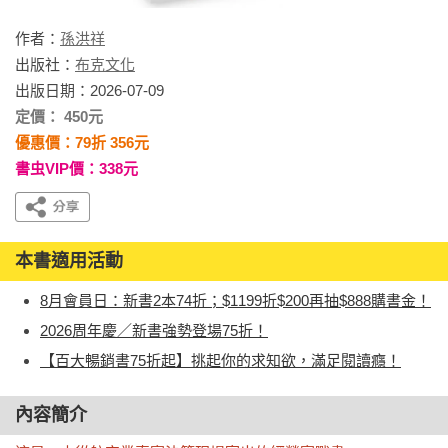
作者：
孫洪祥
出版社：
布克文化
出版日期：2026-07-09
定價： 450元
優惠價：79折 356元
書虫VIP價：338元
本書適用活動
8月會員日：新書2本74折；$1199折$200再抽$888購書金！
2026周年慶／新書強勢登場75折！
【百大暢銷書75折起】挑起你的求知欲，滿足閱讀癮！
內容簡介