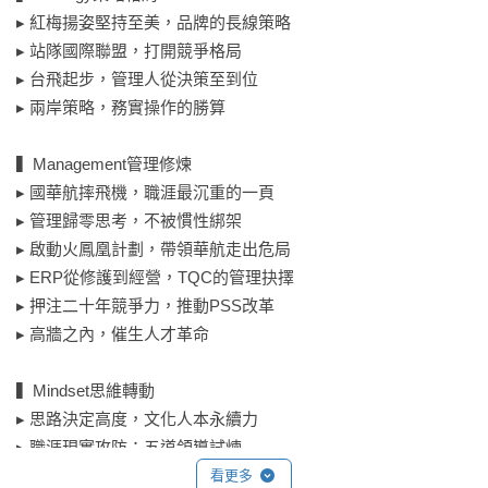
得出選擇的人，決定未來。

▸ 紅梅揚姿堅持至美，品牌的長線策略

▸ 站隊國際聯盟，打開競爭格局

▍航空業重量級領袖一致推薦

▸ 台飛起步，管理人從決策至到位

▸ 前中華航空總經理傅俊璠

▸ 兩岸策略，務實操作的勝算

▸ 前經濟部長前中華航空董事長張家祝

▸ 中華航空董事長高星潢

▍Management管理修煉

▸ 台灣虎航董事長黃世惠
▸ 國華航摔飛機，職涯最沉重的一頁

▸ 管理歸零思考，不被慣性綁架

▸ 啟動火鳳凰計劃，帶領華航走出危局

▸ ERP從修護到經營，TQC的管理抉擇

▸ 押注二十年競爭力，推動PSS改革

▸ 高牆之內，催生人才革命

▍Mindset思維轉動

▸ 思路決定高度，文化人本永續力

▸ 職涯現實攻防：五道領導試煉

▸ 孫洪祥的終章智慧：三把人生鑰匙

看更多