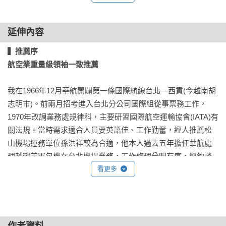
▍後記
延伸內容
▍推薦序

航空業重量級領袖一致推薦
我在1966年12月華航開闢第一條國際航線台北—西貢(今越南胡
志明市)。前兩月招考進入台北分公司國際組從事票務工作，
1970年改調業務處規律科，主要研習國際航空運輸協會(IATA)有
關法規。當時需求適合人員要英語佳、工作勤奮，經人推薦松
山機場運務單位孫洪祥較為合適，他本人過去五年擔任華航處
理越戰美軍包機在台北機場業務，工作條理分明有序，經約談
告知今後工作內容及暫為業務員職缺，他欣然接受，但經半年
看更多
來回波折其主管始同意放行。

我與他共事多年，在工作上十分投緣，是我十分信任的良友，
個性爽直、語無保留，與同事及相關單位合作，也甚為和諧，
作者資料