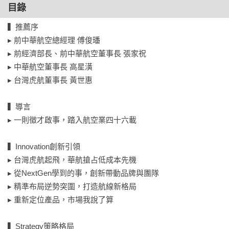
目錄
▸ 想提升格局與視野，卻找不到實戰經驗借鏡

▍推薦序

▍本書將帶你看見：

▸ 前中華航空總經理 傅俊璠

▸ 變局中的趨勢判斷與市場布局

▸ 前經濟部長、前中華航空董事長 張家祝

▸ 危機來臨時的決策邏輯與應變思維

▸ 中華航空董事長 高星潢

▸ 組織轉型與改革推動的關鍵心法

▸ 台灣虎航董事長 黃世惠

▸ 人才培育與團隊領導的核心原則

▸ 企業持續成長與突破的底層邏輯

▍導言

▸ 從專業工作者走向領導者的思維升級

▸ 一則徵才啟事，踏入航空業四十六載

無論你是主管、創業者、接班人，或正準備往更高位置前進的
▍Innovation創新引領

人，都能從書中獲得真正派得上用場的經營智慧與領導思維，
▸ 台灣虎航起飛，華航搶占低成本先機

幫助你看懂局勢、做對選擇、帶好團隊，在競爭與變動中持續
▸ 從NextGen學到的事，創新帶動品牌與團隊

成長。

▸ 精準布局逆勢突圍，打造航線新格局

▸ 重新定位產品，市場我說了算

因為人生與經營一樣：

看得見趨勢的人，掌握機會；看得懂變局的人，創造成長；做
▍Strategy策略格局
