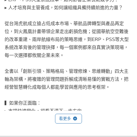
▸ 人才培育與主管養成，如何讓組織具備持續前進的力量？

從台灣虎航成立搶占低成本市場、華航品牌轉型與產品再定
位，到火鳳凰計畫帶領企業走出虧損危機；從國華航空空難後
的改革重建、兩岸航線布局的策略思維，到ERP、PSS等大型
系統改革背後的管理抉擇，每一個案例都來自真實決策現場，
每一次選擇都攸關企業未來。

全書以「創新引領、策略格局、管理修煉、思維轉動」四大主
軸為架構，將複雜的管理問題拆解成清晰易懂的實戰方法，把
經營智慧轉化成每個人都能學習與應用的思考框架。

▍如果你正面臨：

▸ 市場快速變化，卻看不清下一步方向

▸ 升上主管後，不知道如何凝聚團隊共識

看更多
▸ 組織需要改革，卻推不動改變

▸ 面對重大選擇時，缺乏判斷依據
