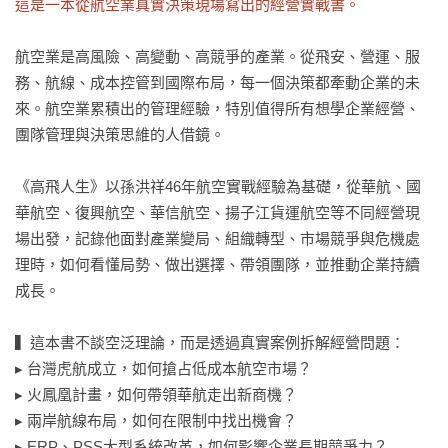
這是一本從航空業真實決策現場寫出的經營實戰書。
航空業是高風險、高變動、高競爭的產業。從飛安、營運、服
務、航線、成本控管到國際布局，每一個決策都牽動企業的未
來。航空業累積出的管理經驗，特別值得所有想學企業經營、
團隊管理與決策思維的人借鏡。

《高飛人生》以孫洪祥46年航空實戰經驗為基礎，從華航、國
華航空、復興航空、華信航空、揚子江貨運航空等不同經營現
場出發，記錄他面對產業變局、組織轉型、市場競爭與危機處
理時，如何看懂局勢、做出選擇、帶領團隊，並推動企業持續
成長。

▍這本書不談空泛理論，而是透過真實案例拆解經營問題：

▸ 台灣虎航成立，如何搶占低成本航空市場？

▸ 火鳳凰計畫，如何帶領華航走出新商機？

▸ 兩岸航線布局，如何在限制中找出機會？

▸ ERP、PSS大型系統改革，如何影響企業長期競爭力？
