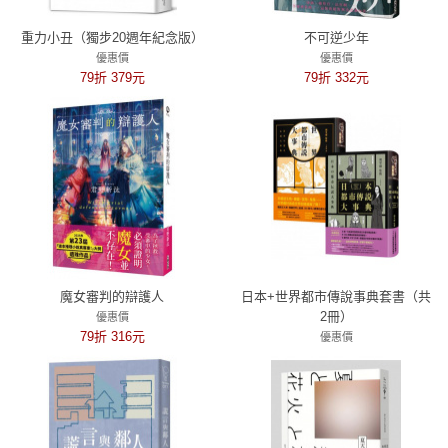
重力小丑（獨步20週年紀念版）
不可逆少年
優惠價
優惠價
79折 379元
79折 332元
魔女審判的辯護人
日本+世界都市傳說事典套書（共
2冊）
優惠價
79折 316元
優惠價
75折 749元