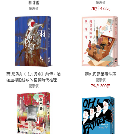
咖啡香
優惠價
79折 473元
優惠價
79折 277元
雨與短槍（《刀與傘》前傳，猶
麵包與鋼筆事件簿
如血櫻般綻放的長篇時代推理小
優惠價
說）
79折 300元
優惠價
79折 300元