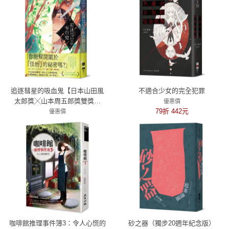
追逐彗星的吸血鬼【日本山田風
不適合少女的完全犯罪
太郎獎╳山本周五郎獎雙獎入
優惠價
圍】
79折 442元
優惠價
79折 363元
咖啡館推理事件簿3：令人心慌的
砂之器（獨步20週年紀念版）