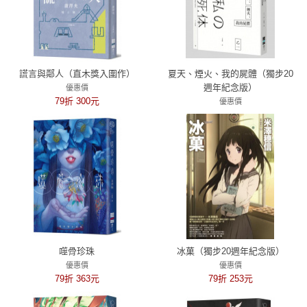
謊言與鄰人（直木獎入圍作）
夏天、煙火、我的屍體（獨步20
週年紀念版）
優惠價
79折 300元
優惠價
79折 237元
噬骨珍珠
冰菓（獨步20週年紀念版）
優惠價
優惠價
79折 363元
79折 253元