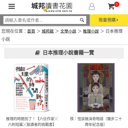
0
限量預購
您現在位置：
＞
＞
＞
＞ 日本推理
首頁
城邦館
文學小說
推理小說
小說
日本推理小說書籍一覽
推理的時間到了！【六位作家╳
筷：怪談競演奇物語（獨步二十
六則短篇╳致讀者的挑戰書】
周年紀念版）