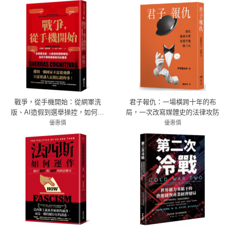
戰爭，從手機開始：從網軍洗
君子報仇：一場橫跨十年的布
版、AI造假到選舉操控，如何不
局，一次改寫媒體史的法律攻防
靠飛彈摧毀你的國家
優惠價
優惠價
79折 379元
79折 356元