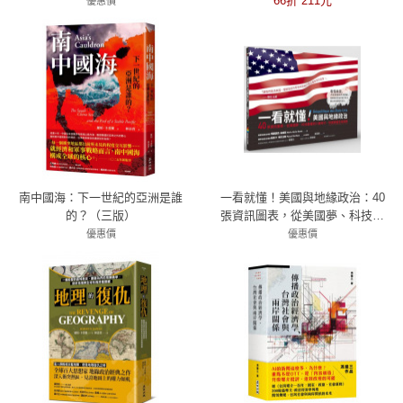
崛起到習近平統治，解析強權競
66折 211元
優惠價
逐與全球戰略新布局
79折 379元
南中國海：下一世紀的亞洲是誰
一看就懂！美國與地緣政治：40
的？（三版）
張資訊圖表，從美國夢、科技霸
權到川普時代，快速掌握全球局
優惠價
優惠價
79折 332元
79折 379元
勢