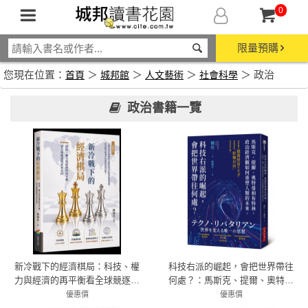
0
限量預購
您現在位置：
＞
＞
＞
＞ 政治
首頁
城邦館
人文藝術
社會科學
政治書籍一覽
新冷戰下的經濟棋局：科技、權
科技右派的崛起，會把世界帶往
力與經濟的再平衡看全球競逐與
何處？：馬斯克、提爾、奧特曼
未來走向
和布特林，政治經濟觀如何重塑
優惠價
優惠價
79折 356元
人類的未來
79折 356元