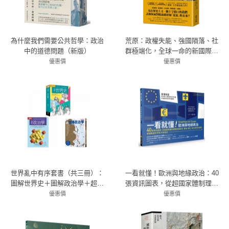
為什麼我們需要公共哲學：政治
荒原：政權失能、強國隕落、社
中的道德問題（新版）
群極端化，全球一命的新國際政
治危機
優惠價
優惠價
79折 332元
79折 332元
世界亂中有序套書（共三冊）：
一看就懂！歐洲與地緣政治：40
圖解世界史＋圖解政治學＋超地
張資訊圖表，從超國家體制理解
緣政治學
歐盟經濟、軍事、移民、身分認
優惠價
優惠價
72折 1030元
同的挑戰，掌握動盪世界和平新
79折 379元
路徑