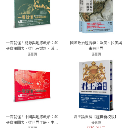
一看就懂！能源與地緣政治：40
國際政治經濟學：歐美、拉美與
張資訊圖表，從化石燃料、減碳
未來世界
到再生能源困境，解析資源爭奪
優惠價
優惠價
與區域競爭，如何牽動全球權力
79折 379元
79折 631元
新賽局
一看就懂！中國與地緣政治：40
君王論圖解【經典新校版】
張資訊圖表，從世界工廠、中共
優惠價