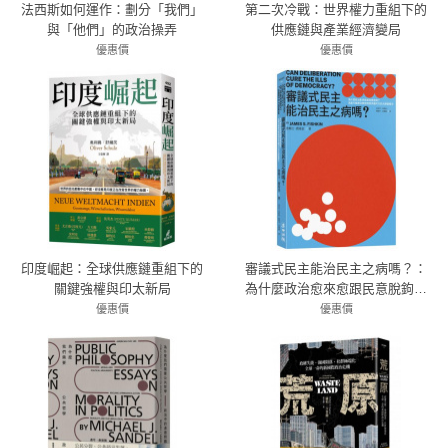
法西斯如何運作：劃分「我們」
第二次冷戰：世界權力重組下的
與「他們」的政治操弄
供應鏈與產業經濟變局
優惠價
優惠價
79折 332元
79折 356元
印度崛起：全球供應鏈重組下的
審議式民主能治民主之病嗎？：
關鍵強權與印太新局
為什麼政治愈來愈跟民意脫鉤？
為當代集體決策困境提供最可行
優惠價
優惠價
78折 445元
的大師級解方
79折 363元