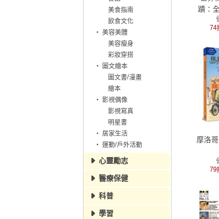
蹟：全
美食指南
建築
飲食文化
74
剖‧5
美容美體
極致建
美容瘦身
(
彩妝穿搭
圖文繪本
圖文書/漫畫
繪本
影視偶像
影視寫真
明星書
居家生活
摩洛哥
運動/戶外活動
心靈勵志
79
醫療保健
科普
學習