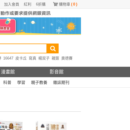
加入會員
紅利
6折購
購物車
(
0
)
野
16647
皮卡丘
寫真
楊双子
親簽
奧德賽
漫畫館
影音館
科普
學習
親子教養
雜誌期刊