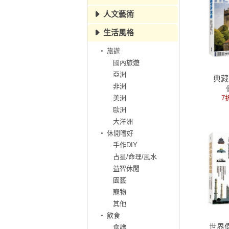
人文藝術
生活風格
旅遊
國內旅遊
亞洲
典藏
非洲
美洲
7
歐洲
大洋洲
休閒嗜好
手作DIY
占星/命理/風水
益智休閒
園藝
寵物
其他
飲食
世界
食譜