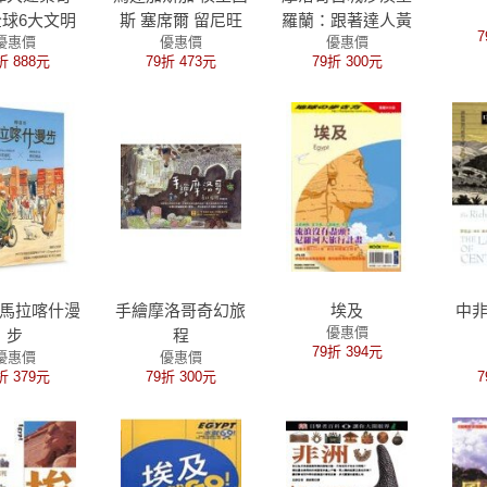
球6大文明
斯 塞席爾 留尼旺
羅蘭：跟著達人黃
7
優惠價
優惠價
優惠價
藝術深度解
科摩羅
作炎的電影旅行
折 888元
79折 473元
79折 300元
大洲、240處
築藝術全覽
精裝版）
馬拉喀什漫
手繪摩洛哥奇幻旅
埃及
中
優惠價
步
程
79折 394元
優惠價
優惠價
折 379元
79折 300元
7