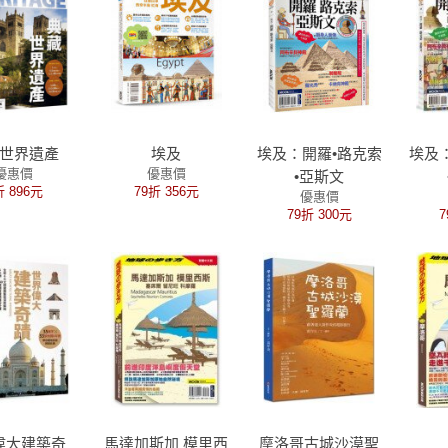
世界遺產
埃及
埃及：開羅•路克索
埃及
優惠價
優惠價
•亞斯文
折 896元
79折 356元
優惠價
79折 300元
7
偉大建築奇
馬達加斯加 模里西
摩洛哥古城沙漠聖