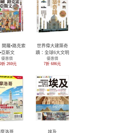
：開羅•路克索
世界偉大建築奇
•亞斯文
蹟：全球6大文明
優惠價
優惠價
建築藝術深度解
9折 269元
7折 686元
剖‧5大洲、240處
極致建築藝術全覽
摩洛哥
埃及