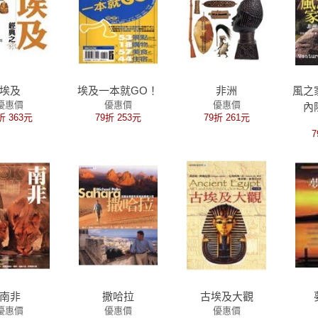
埃及
埃及一本就GO！
非洲
風之
優惠價
優惠價
優惠價
內
折 363元
79折 253元
79折 261元
7
南非
撒哈拉
古埃及大觀
優惠價
優惠價
優惠價