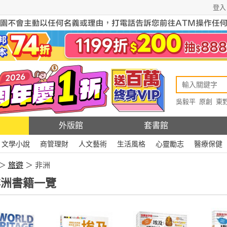
登入
吳毅平
原創
東
原創
Rewire
外版館
套書館
文學小說
商管理財
人文藝術
生活風格
心靈勵志
醫療保健
＞
旅遊
＞ 非洲
洲書籍一覽