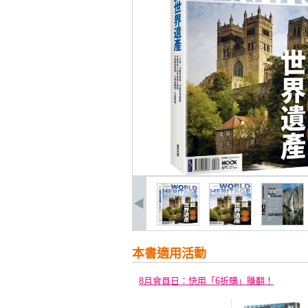
本書適用活動
8月會員日：快用「6折購」賺翻！