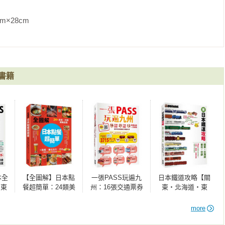
m                
書籍
本全
【全圖解】日本點
一張PASS玩遍九
日本鐵道攻略【關
‧東
餐超簡單：24類美
州：16張交通票券
東・北海道・東
，4
食×吃喝實戰指南，
x21條行程規劃，
北・中部】: PASS
從點餐、數位支
1~2日食購玩樂一次
這樣買最划算！交
more
程，
付、訂位，不懂日
串聯，新手也能省
通x購票x食宿玩