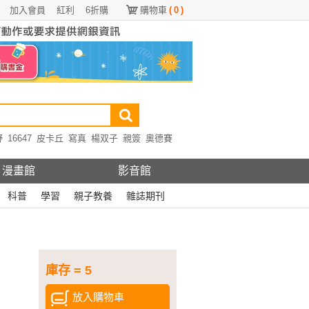
加入會員
紅利
6折購
購物車
(
0
)
野
16647
皮卡丘
寫真
楊双子
親簽
奧德賽
漫畫館
影音館
科普
學習
親子教養
雜誌期刊
庫存 = 5
放入購物車