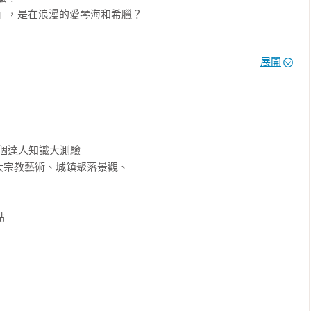
」，是在浪漫的愛琴海和希臘？ 

場景？ 

展開
簡單？ 

界遺產？ 

礦業也列為世界遺產？ 

個達人知識大測驗 

遺產劃分為「古代文明、宗教世界、偉大建築、城市聚落、產業遺
宗教藝術、城鎮聚落景觀、 

者從古埃及、美索不達米亞、古印度河、希臘、羅馬帝國、野生動
冰河、岩石、化石……等等40種面向，搭配地圖、表格、年表、圖
 

 

世界遺產！

路線，精選世界遺產旅遊熱點，濃縮遊程精華，必玩重點決不錯過，

