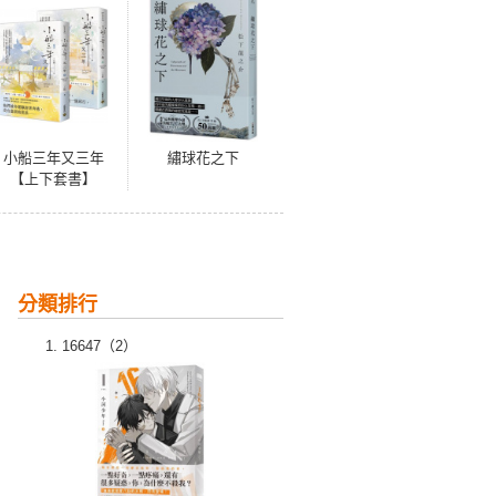
小船三年又三年
繡球花之下
【上下套書】
分類排行
16647（2）