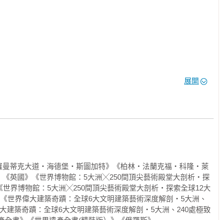
次全收錄！

洲、美洲、非洲、大洋洲168個國家共1223處世界遺產，搭配超過
手，暢遊全球！
展開
羅曼蒂克大道‧海德堡‧斯圖加特》《柏林‧法蘭克福‧科隆‧萊
《英國》《世界博物館：5大洲╳250間頂尖藝術殿堂大剖析‧探
《世界博物館：5大洲╳250間頂尖藝術殿堂大剖析‧探索全球12大
》《世界偉大建築奇蹟：全球6大文明建築藝術深度解剖‧5大洲、
偉大建築奇蹟：全球6大文明建築藝術深度解剖‧5大洲、240處極致