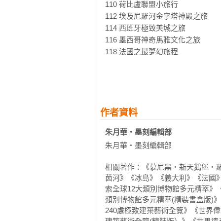
★168國世界遺產分區深入報導，一
110 荷比盧聯盟小旅行 

本書以50萬字詳實介紹遍及歐洲、亞
112 埃及尼羅河金字塔神殿之旅 

5000張照片、180張地圖，一書在
114 西班牙極致美城之旅 

116 墨西哥神奇馬雅文化之旅 

118 法國之最夢幻旅程 

120 最新全球世界遺產全記錄 

121 歐洲 

347 亞洲 

487 非洲 

作者資料
541 美洲 

朱月華‧墨刻編輯部 
607 大洋洲
朱月華‧墨刻編輯部

相關著作：《慕尼黑‧新天鵝堡‧
茵河》《冰島》《義大利》《法國》
索全球12大類別博物館多元精萃》
類別博物館多元精萃(精裝書盒版)
240處極致建築藝術全覽》《世界