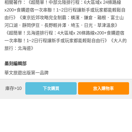
PASS」的價差，省多少一眼看懂。

相關著作：《超簡單！中部北陸排行程：6大區域x 24條路線
指宿之玉手箱

x200+食購遊宿一次串聯！1~2日行程讓新手或玩家都能輕鬆自
海幸山幸

■ 新手也能秒上手

由行》《東京近郊攻略完全制霸：橫濱．鎌倉．箱根．富士山
從購買、兌換、指定席劃位、自動閘門使用，到大型行李預約
河口湖．靜岡伊豆．長野輕井澤．埼玉．日光．草津溫泉》
▌5大分區，地方版JR PASS介紹＋行程範例

規則，全程圖解教學。

《超簡單！北海道排行程：4大區域x 26條路線x200+食購遊宿
一次串聯！1~2日行程讓新手或玩家都能輕鬆自由行》《大人的
～關西～

■ 達人級跨區玩法

旅行：北海道》

關西地區鐵路周遊券

教你如何用一張 PASS 串聯多城市，跑遍西日本還能省下上萬
關西廣域鐵路周遊券

墨刻編輯部 
伊勢。熊野。和歌山地區

華文旅遊出版第一品牌
關西吃喝玩樂

庫存>10
下次購買
放入購物車
～北陸～

看更多
北陸拱型鐵路周遊券

高山・北陸周遊券

北陸地區鐵路周遊券

基本資料
關西&北陸地區周遊券

作者：
蔡嘉榛
、
墨刻編輯部
北陸吃喝玩樂
