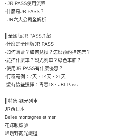
- JR PASS使用流程

從關西、北陸、山陰山陽、四國，到九州，

-什麼是JR PASS？

完整解析各大熱門 JR PASS 的適用範圍、使用限制、划算玩法
- JR六大公司全解析

與省錢技巧。

▌全國版JR PASS介紹

不只是告訴你「有哪張票」，

-什麼是全國版JR PASS

更直接幫你分析：

-如何購票？如何兌換？怎麼預約指定席？

-能搭什麼車？觀光列車？綠色車廂？

■ 哪種玩法最適合買 PASS

-使用JR PASS有什麼優惠？

■ 哪些行程其實不需要 PASS

-行程範例：7天、14天、21天

■ 怎麼搭新幹線最容易回本

-還有這些選擇：青春18、JBL Pass

■ 哪些票券最容易買錯

■ 哪些隱藏規則最多人踩雷

▌特集-觀光列車

JR西日本

無論你是第一次去日本的新手，

Belles montagnes et mer

還是已經自由行很多次、

花嫁暖簾號

想挑戰跨區縱走的進階玩家，

嵯峨野觀光鐵道

都能透過這本書，找到最適合自己的交通攻略。
