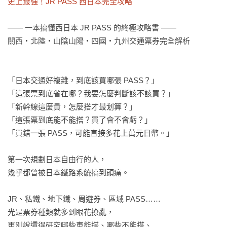
史上最強！JR PASS 西日本完全攻略
—— 一本搞懂西日本 JR PASS 的終極攻略書 ——

關西・北陸・山陰山陽・四國・九州交通票券完全解析

「日本交通好複雜，到底該買哪張 PASS？」

「這張票到底省在哪？我要怎麼判斷該不該買？」

「新幹線這麼貴，怎麼搭才最划算？」

「這張票到底能不能搭？買了會不會虧？」

「買錯一張 PASS，可能直接多花上萬元日幣。」

第一次規劃日本自由行的人，

幾乎都曾被日本鐵路系統搞到頭痛。

JR、私鐵、地下鐵、周遊券、區域 PASS……

光是票券種類就多到眼花撩亂，

更別說還得研究哪些車能搭、哪些不能搭、
