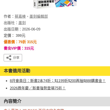
作者：
蔡嘉榛
、
墨刻編輯部
出版社：
墨刻
出版日期：2026-06-09
定價： 399元
優惠價：79折 315元
書虫VIP價：315元
本書適用活動
8月會員日：新書2本74折；$1199折$200再抽$888購書金！
2026周年慶／新書強勢登場75折！
內容簡介