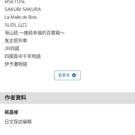
etSETOra

SAKUBI SAKURA

從京都、大阪、神戶、奈良等經典關西路線，

La Malle de Bois

到金澤、富山、福井等北陸地區，

SL/DL 山口

再一路延伸至岡山、廣島、鳥取、島根、四國、博多、熊本、
海山結 ～連結幸福的百寶箱～

鹿兒島……

鬼太郎列車

JR四國

教你真正用一張 PASS，

四國真中千年物語

把西日本玩到極致。

伊予灘物語

JR九州

【本書特色】

看更多
雙星4047

Black Train36+3

■ 最完整西日本 JR PASS 解析

ARU 列車

涵蓋關西、北陸、山陰山陽、四國、九州等熱門區域，票券種
作者資料
由布院之森

類、適用範圍、限制一次搞懂。

SL人吉

蔡嘉榛 
翡翠‧山翡翠

■ 超實用交通費試算

日文採訪編輯

阿蘇男孩！

收錄20+條經典路線，直接比較「有買 PASS」與「沒買 
搭乘A列車前往
