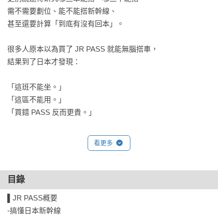
需不需要劃位、能不能搭新幹線、

甚至還要計算「到底有沒有回本」。

很多人原本以為買了 JR PASS 就能無腦搭車，

結果到了日本才發現：

「這班不能坐。」

「這區不能用。」

「買錯 PASS 反而更貴。」

甚至有人只是多搭幾趟新幹線，

看更多
交通費就瞬間暴增好幾千、甚至上萬日幣。

而這本書，

目錄
就是專門為了拯救這些問題而誕生的。

▌JR PASS概要

-搞懂日本新幹線

本書聚焦「JR 西日本」範圍，
