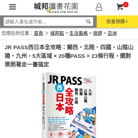
0
限量預購
您現在的位置：
首頁
＞
城邦館
>
生活風格
>
旅遊
>
亞洲
JR PASS西日本全攻略：關西‧北陸‧四國‧山陰山
陽‧九州，5大區域 × 20種PASS × 23條行程，選對
票照著走一書搞定