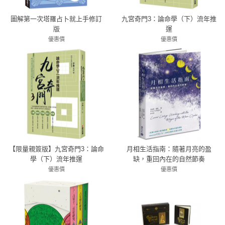
圖解第一次塔羅占卜就上手修訂
九宮奇門3：論命學（下）流年推
版
運
優惠價
優惠價
79折 253元
79折 435元
【限量親簽版】九宮奇門3：論命
月相生活指南：隨著月亮的盈
學（下）流年推運
缺，重回內在的自然節奏
優惠價
優惠價
79折 435元
79折 332元