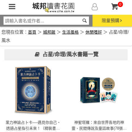
0
限量預購
您現在位置：
＞
＞
＞
＞ 占星/命理/
首頁
城邦館
生活風格
休閒嗜好
風水
占星/命理/風水書籍一覽
業力神諭占卜卡──遇見你自己‧
神聖塔羅：來自世界各地的神
透過占星指引未來！（精裝書盒
靈、民間傳說及童話故事(78張精