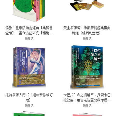
倫敦占星學院指定經典【典藏書
黃金塔羅牌：維斯康提經典復刻
盒版】：當代占星研究【暢銷紀
牌組（暢銷刷金版）
念版】+ 占星相位研究【暢銷紀念
優惠價
優惠價
版】+ 占星十二宮位研究【暢銷紀
74折 1265元
78折 975元
念版】
托特塔羅入門【11週年新修增訂
卡巴拉生命之樹解密：探索卡巴
版】
拉祕要，用古老智慧開啟命運之
奧
優惠價
優惠價
72折 446元
79折 348元