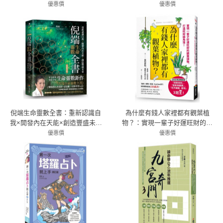
+36張業力神諭卡+卡牌收藏袋+說
美塔羅牌+指導手冊+精裝硬殼收
優惠價
優惠價
75折 824元
明書）
79折 948元
藏盒)
倪端生命靈數全書：重新認識自
為什麼有錢人家裡都有觀葉植
我×開發內在天能×創造豐盛未來
物？：實現一輩子好運旺財的觀
(暢銷修訂版)
葉植物，打造旺財綠角落！
優惠價
優惠價
79折 514元
79折 332元