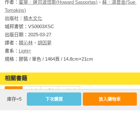
作者：
霍華．薩司波塔斯(Howard Sasportas)
、
蘇．湯普金(Sue 
Tompkins)
☆倫敦占星學院指定基本教材

出版社：
積木文化
☆華文書市第一本占星相位學專著

城邦書號：VS0003XSC

☆以條理清晰、幽默深刻的論述風格

出版日期：2025-03-27

☆探索占星學最深奧難解的理論

譯者：
韓沁林
、
胡因夢
書系：
Light+
占星學是個充滿符號的詮釋系統，對各行星符號、座落宮位的
規格：膠裝 / 單色 / 1464頁 / 14.8cm×21cm                
象徵意義越清楚貫通，便越能精準詮釋性格和命運。然而，這
些符號都並非孤立的元素，彼此間形成各種互動方式，若把星
相關書籍
盤視為一個能量場，星盤上的相位關係便是運作這些能量的驅
力。

同作者
同書系
同分類
同出版社
庫存=5
下次購買
放入購物車
在占星學中，行星與其他行星或交點若彼此形成特定角度關
係，在容許度範圍內，就可以稱為「相位」。相位意味著「可
以從某個角度看待事情」以及個人心理及事件發展的情節。行
星間有可能彼此支持增強能量，也可能互相干擾，形成壓制的
力量。和諧相位會為星盤帶來強大的驅動力，而困難或緊張相