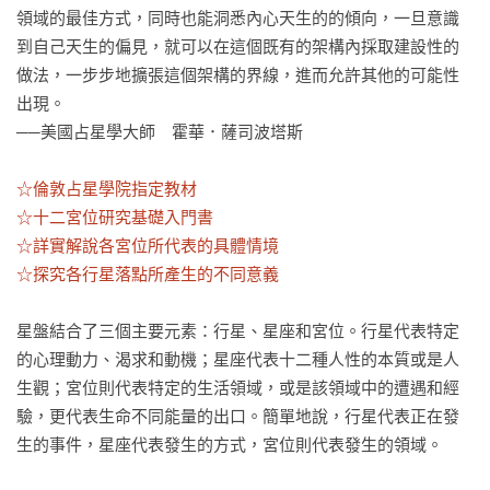
領域的最佳方式，同時也能洞悉內心天生的的傾向，一旦意識
到自己天生的偏見，就可以在這個既有的架構內採取建設性的
做法，一步步地擴張這個架構的界線，進而允許其他的可能性
出現。

──美國占星學大師　霍華．薩司波塔斯

☆倫敦占星學院指定教材

☆十二宮位研究基礎入門書

☆詳實解說各宮位所代表的具體情境

☆探究各行星落點所產生的不同意義
星盤結合了三個主要元素：行星、星座和宮位。行星代表特定
的心理動力、渴求和動機；星座代表十二種人性的本質或是人
生觀；宮位則代表特定的生活領域，或是該領域中的遭遇和經
驗，更代表生命不同能量的出口。簡單地說，行星代表正在發
生的事件，星座代表發生的方式，宮位則代表發生的領域。
