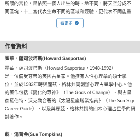
所謂的宮位，是依照一個人出生的時、地不同，將天空分成不
同區塊，十二宮代表生命不同的區域和經驗，更代表不同能量
的出口。宮位就像是相機的鏡頭，透過這個鏡頭，我們將星盤
看更多
藍圖聚焦在實際人生面，並賦予它個人化的特色。透過行星和
星座落在十二宮位的合宜詮釋，指引我們找到真我，照亮自我
覺醒的旅程。

作者資料
霍華．薩司波塔斯(Howard Sasportas)
備受讚譽的占星家霍華．薩司波塔斯（Howard Sasportas）首
霍華．薩司波塔斯（Howard Sasportas，1948-1992）

開風氣之先，在本書中完整地介紹宮位的內涵，詳細地描述毎
是一位備受尊崇的美國占星家。他擁有人性心理學的碩士學
個宮位的經驗和情境。他不僅點出各宮位之間的實際關聯性，
位，並於1983年時與麗茲‧格林共同創辦心理占星學中心。他
同時也賦與毎個不同生命領域更精微的意義。他認為人們的成
的著作包括《變化的眾神》（The Gods of Change）、與占星
就、快樂和幸福全取決於是否能找到自己的生命模式，並將其
家羅伯特‧沃克勒合著的《太陽星座職業指南》（The Sun Sign 
如實呈現，而本命盤就是一張回歸自我的地圖。

Career Guide），以及與麗茲‧格林共撰的四本心理占星學的研
討著作。
薩司波塔斯的方法兼具精神性和心理性，至今仍然是近代最具
影響力、最為人喜愛的占星家之一。他擁有人性心理學的碩士
學位，並於一九八三年時與麗茲‧格林（Liz Greene）共同創辦
蘇．湯普金(Sue Tompkins)