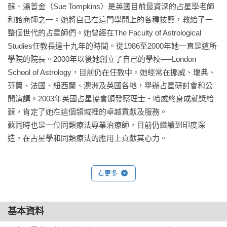
心理占星學中心（The Center of Psychological Astrology）。
蘇．湯普金（Sue Tompkins）是英國目前最資深的占星學老師
《占星十二宮研究》推出後更是受到廣大專業人士肯定，是占
和諮商師之一。她將自己在這門學問上的各種技藝，教給了一
星迷的最佳基礎入門書。

整個世代的占星師們。她曾經在The Faculty of Astrological 
Studies任教長達十九年的時間。從1986至2000年她一直是這所
★十二宮位研究基礎入門書

學院的院長。2000年以後她創立了自己的學校──London 
★倫敦占星學院指定教材，全球占星迷和占星學子們必讀經典

School of Astrology，目前仍在任教中。她經常在挪威、瑞典、
★深入淺出，架構嚴謹，融合內心及外在層次經驗，呈現生命
芬蘭、法國、紐西蘭、澳洲及英國各地，舉辦占星研討會和公
完整性，帶給讀者無限啟發的傳世經典！

開演講。2003年英國占星協會頒發察理士‧哈威終身成就獎給
蘇，肯定了她在這個領域裡的卓越貢獻及服務。

占星學上的元素並非孤立的存在，而是藉著彼此互動的關係精
蘇同時也是一位同類療法專業治療師，目前仍繼續到印度深
準描述心理情節、洞悉事件背後錯綜複雜的緣由，並提供生命
造，在占星學和同類療法的應用上貢獻其心力。
轉化的契機。

相位是星牌的能量所在，這些能量把天宮突從毫無生氣的一張
看更多
紙，化為象徵人類生命力與活力、衝突與喜悅的符號。而占星
學的詮釋技藝，就是把各種象徵符號，整合成一個綜合性的結
基本資料
論。

──倫多占星學院創辦人　蘇．湯普金女士