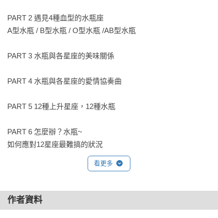
關係，對於社交活動更是興趣缺缺，只有和志同道合的好友在
PART 2 遇見4種血型的水瓶座

一起時，才能真心快樂。

A型水瓶 / B型水瓶 / O型水瓶 /AB型水瓶

1月21日

PART 3 水瓶與各星座的美味關係

不易敞開胸懷與人同樂，對人性存在著鄙視、疏離、不信任的
心態，難以燃起熱情；對任何事都充滿好奇，會積極尋找答
PART 4 水瓶與各星座的愛情協奏曲

案，即使需要耗費心力或未必有結果也無所謂，只想享受求知
過程的轉折與奧妙。

PART 5 12種上升星座，12種水瓶

1月22日

PART 6 怎麼辦？水瓶~

一旦決定做什麼，就不會再有任何動搖，不管時間長短、不計
如何應對12星座最難搞的狀況
後果如何，重要的是過程中的努力、學習，以及各種特質之間
擦撞出的火花，這些都將成為最有價值的養分；害怕感性、濫
看更多
情的場面，所以從頭到尾保持冷漠，久而久之，忘了怎麼愛人
和被愛，是一件很可怕的事。

作者資料
1月23日
