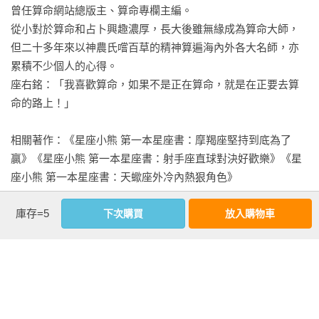
曾任算命網站總版主、算命專欄主編。

1月26日

從小對於算命和占卜興趣濃厚，長大後雖無緣成為算命大師，
雖然要求快速、轉變疾如風，但心裡真正想追求的卻是永恆的
但二十多年來以神農氏嚐百草的精神算遍海內外各大名師，亦
價值，不媚俗、不趕流行，喜歡創造新奇事物的獨特感，生命
累積不少個人的心得。

的快樂泉源就在搞怪的創意上；遇到突破不了的瓶頸，或是被
座右銘：「我喜歡算命，如果不是正在算命，就是在正要去算
人逼急了，就會不聲不響的人間蒸發，而且對於這種不負責任
命的路上！」

的行為，毫無愧疚感。

相關著作：《星座小熊 第一本星座書：摩羯座堅持到底為了
1月27日

贏》《星座小熊 第一本星座書：射手座直球對決好歡樂》《星
強烈的自我認知，什麼都覺得自己想的才是對的，大部分人都
座小熊 第一本星座書：天蠍座外冷內熱狠角色》
把你當成無法溝通的外星人，一天到晚說著聽不懂的謬論；刀
子口豆腐心，外表一副不問世事的模樣，其實比誰都有博愛精
看更多
庫存=5
下次購買
放入購物車
神，廣愛世人。

基本資料
1月28日

雖然給人的感覺不怎麼熱情，其實有著強烈的同情心，尤其對
作者：
星座小熊
、
曾新惠
於濟弱扶貧的工作特別感興趣，而且絕不會光說不練，總是能
出版社：
布克文化
身體力行；對金錢沒什麼概念，口袋裡有多少就花多少，常常