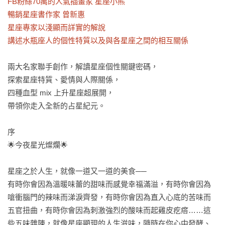
FB粉絲70萬的人氣插畫家 星座小熊 

暢銷星座書作家 曾新惠

星座專家以淺顯而詳實的解說

講述水瓶座人的個性特質以及與各星座之間的相互關係
兩大名家聯手創作，解讀星座個性關鍵密碼，

探索星座特質、愛情與人際關係，

四種血型 mix 上升星座超展開，

帶領你走入全新的占星紀元。

序

🌟今夜星光燦爛🌟

星座之於人生，就像一道又一道的美食──

有時你會因為溫暖味蕾的甜味而感覺幸福滿溢，有時你會因為
嗆衝腦門的辣味而涕淚齊發，有時你會因為直入心底的苦味而
五官扭曲，有時你會因為刺激強烈的酸味而起雞皮疙瘩……這
些五味雜陳，就像星座顯現的人生滋味，隨時在你心中發酵、