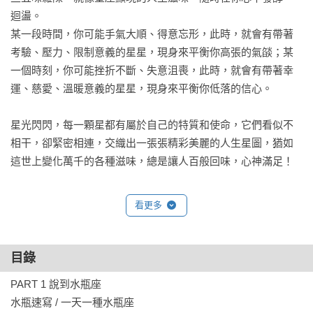
迴盪。

某一段時間，你可能手氣大順、得意忘形，此時，就會有帶著
考驗、壓力、限制意義的星星，現身來平衡你高張的氣燄；某
一個時刻，你可能挫折不斷、失意沮喪，此時，就會有帶著幸
運、慈愛、溫暖意義的星星，現身來平衡你低落的信心。

星光閃閃，每一顆星都有屬於自己的特質和使命，它們看似不
相干，卻緊密相連，交織出一張張精彩美麗的人生星圖，猶如
這世上變化萬千的各種滋味，總是讓人百般回味，心神滿足！

精彩摘錄

看更多
🌟一天一種水瓶座🌟

1月20日

目錄
雖然不愛被制式的規則綁手綁腳，但絕不會因為私情而無心於
PART 1 說到水瓶座

既定的目標，該努力往前時，不會鬆懈，該停下腳步時，也不
水瓶速寫 / 一天一種水瓶座

會勉強自己繼續硬撐，快慢鬆緊，運用自如；不善於經營人際