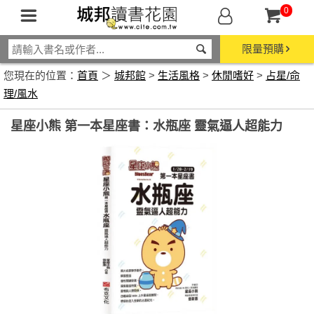
0
限量預購
您現在的位置：
首頁
＞
城邦館
>
生活風格
>
休閒嗜好
>
占星/命
理/風水
星座小熊 第一本星座書：水瓶座 靈氣逼人超能力