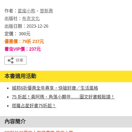
作者：
星座小熊
、
曾新惠
出版社：
布克文化
出版日期：2023-12-26
定價： 300元
優惠價：79折 237元
書虫VIP價：237元
本書適用活動
城邦6折優惠全年專享，快搶好康／生活風格
75 折起！黃阿瑪、角落小夥伴……圖文好書輕鬆讀！
塔羅占星好書75折起！
內容簡介