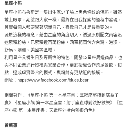
星座小熊 
嘴上從不掛著人生理念、夢想抱負之類冠冕堂皇的高調說法，
而是以實際行動說明自己想要達到的境界，雖然一路上少有人
星座小熊布魯斯是一隻出生就少了臉上黑色條紋的浣熊，雖然
陪，偶爾寂寞，但卻感覺踏實自在；以為不干涉別人就是等於
戴上眼罩，期望跟大家一樣，最終在自我探索的過程中發現，
給別人空間，常常在熱情與冷漠之間矯枉過正，找不到平衡
其實每個人都要學著認識自己、喜歡自己才是最重要的。

點，人際問題層出不窮。

源於這樣的概念，藉由星座的角度切入，透過原創圖文內容迅
速累積粉絲，已累積近百萬粉絲，涵蓋範圍包含台灣、港澳、
1月24日

新馬、澳洲、美國等區域。

過分自大狂妄，只相信自己實驗後所得的真理，對前人的經驗
利用星座具備生日及專屬性的特色，開發12星座周邊商品，也
傳承或他人的建議，完全拋諸腦後，置之不理；忠實友善，誠
與不同企業進行授權與異業合作，更於授權合作跨足餐飲、甜
意十足，雖能站在別人的立場思考，但是該守住原則時，也不
點，達成虛實整合的模式，與粉絲有更貼近的接觸。

會放棄應有的堅持。

網址：https://www.facebook.com/blues.bear

1月25日

相關著作：《星座小熊 第一本星座書：摩羯座堅持到底為了
真理雖然只有一個，但是這世界還有許多充滿哲思的道理，等
贏》《星座小熊 第一本星座書：射手座直球對決好歡樂》《星
待人們去體會和學習，應該放寬心胸多接納別人的意見；善
座小熊 第一本星座書：天蠍座外冷內熱狠角色》

心、友愛，人道主義者，組織公益社群，願意為人類的幸福奉
獻一生心力。

曾新惠 