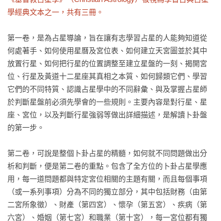
學經典文本之一，共有三冊。
第一卷，是為占星導論，旨在讓有志學習占星的人能夠知道從
何處著手、如何使用星曆及宮位表、如何建立天宮圖並於其中
放置行星、如何把行星的位置調整至建立星盤的一刻、揭開宮
位、行星及黃道十二星座其真相之本質、如何歸類它們、學習
它們的不同特質、認識占星學中的不同辭彙、與及掌握占星師
於判斷星盤前必須先學會的一些規則。主要內容是對行星、星
座、宮位，以及判斷行星強弱等做出詳細描述，是解讀卜卦盤
的第一步。

第二卷，可說是整個卜卦占星的精髓，如何就不同問題做出分
析和判斷，便是第二卷的重點。包含了全方位的卜卦占星學應
用，每一道問題都與特定宮位相關的主題有關，而且每個事項
（或一系列事項）分為不同的獨立部分，其中包括財務（由第
二宮所象徵）、財產（第四宮）、懷孕（第五宮）、疾病（第
六宮）、婚姻（第七宮）和職業（第十宮），每一宮位都有獨