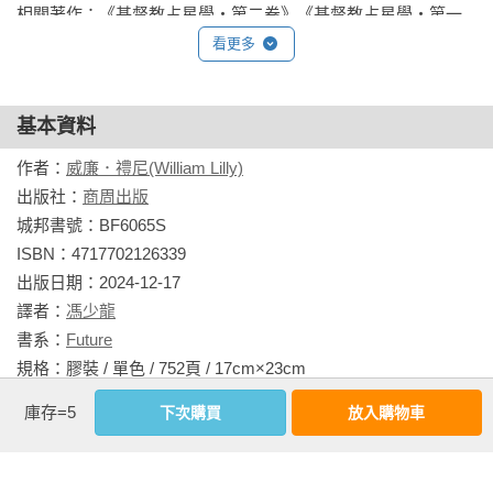
相關著作：《基督教占星學‧第二卷》《基督教占星學‧第一
卷》
看更多
基本資料
作者：
威廉．禮尼(William Lilly)
出版社：
商周出版
城邦書號：BF6065S

ISBN：4717702126339

出版日期：2024-12-17

譯者：
馮少龍
書系：
Future
規格：膠裝 / 單色 / 752頁 / 17cm×23cm                
庫存=5
下次購買
放入購物車
相關書籍
同作者
同書系
同分類
同出版社