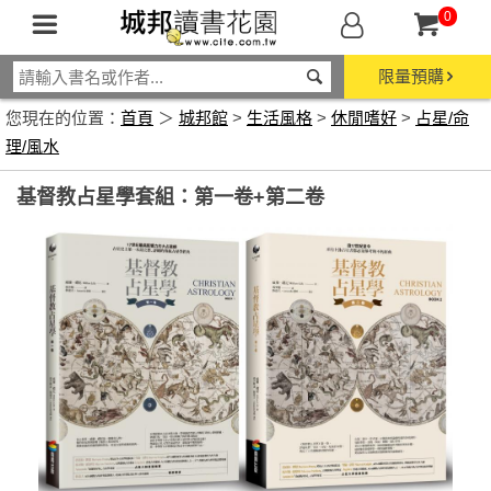
0
限量預購
您現在的位置：
首頁
＞
城邦館
>
生活風格
>
休閒嗜好
>
占星/命
理/風水
基督教占星學套組：第一卷+第二卷