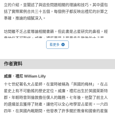
立的介紹，並闡述了與這些問題相關的理論和技巧。其中還包
括了實際案例合共三十五個，每個例子都反映出禮尼的計算之
準確，推論的細膩深入。

坊間雖不乏占星導論相關書籍，但此書是占星研究的鼻祖，經
典地位不可取代，威廉．禮尼更是占星界承先啟後的大占星
師，自十七世紀至今地位無可動搖，內容豐富全面，是占星初
看更多
學者和研究者都必須收藏的作品。
作者資料
威廉．禮尼 William Lilly
十七世紀著名大占星師，在當時被稱為「英國的梅林」，在占
星史上有不可動搖的歷史定位。威廉・禮尼出生於英國萊斯特
郡，年輕時曾到倫敦擔任僕人的職務。七年後，他娶了前主人
的遺孀並且獲得了財產，讓他可以全心地學習占星術。一六四
四年，在英國內戰期間，他發表了許多關於教會和國會的星盤