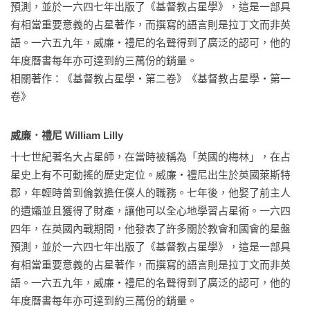
預測，並於一六四七年出版了《基督教占星學》，這是一部具
有相當重要意義的占星著作，而撰寫的語言則是拉丁文而非英
語。一六五九年，威廉・禮尼的名聲得到了廣泛的認可，他的
年度曆書每年亦可達到約三萬份的銷量。

相關著作：《基督教占星學‧第二卷》《基督教占星學‧第一
卷》
威廉．禮尼 William Lilly
十七世紀著名大占星師，在當時被稱為「英國的梅林」，在占
星史上有不可動搖的歷史定位。威廉・禮尼出生於英國萊斯特
郡，年輕時曾到倫敦擔任僕人的職務。七年後，他娶了前主人
的遺孀並且獲得了財產，讓他可以全心地學習占星術。一六四
四年，在英國內戰期間，他發表了許多關於教會和國會的星盤
預測，並於一六四七年出版了《基督教占星學》，這是一部具
有相當重要意義的占星著作，而撰寫的語言則是拉丁文而非英
語。一六五九年，威廉・禮尼的名聲得到了廣泛的認可，他的
年度曆書每年亦可達到約三萬份的銷量。
