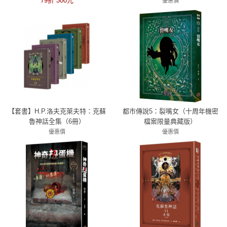
79折 300元
優惠價
79折 277元
【套書】H.P.洛夫克萊夫特：克蘇
都市傳說5：裂嘴女（十周年機密
魯神話全集（6冊）
檔案限量典藏版）
優惠價
優惠價
7折 2307元
79折 277元