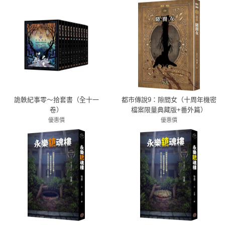
詭軼紀事零～拾套書（全十一
都市傳說9：隙間女（十周年機密
卷）
檔案限量典藏版+番外篇）
優惠價
優惠價
72折 2736元
79折 277元