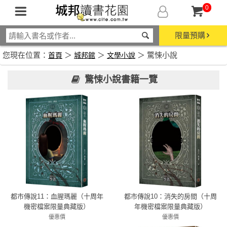
0
限量預購
您現在位置：
＞
＞
＞ 驚悚小說
首頁
城邦館
文學小說
驚悚小說書籍一覽
都市傳說11：血腥瑪麗（十周年
都市傳說10：消失的房間（十周
機密檔案限量典藏版）
年機密檔案限量典藏版）
優惠價
優惠價
79折 277元
79折 277元