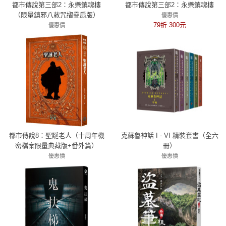
都市傳說第三部2：永樂鎮魂樓
都市傳說第三部2：永樂鎮魂樓
（限量鎮邪八敕咒摺疊扇版）
優惠價
79折 300元
優惠價
79折 300元
都市傳說8：聖誕老人（十周年機
克蘇魯神話 I - VI 精裝套書（全六
密檔案限量典藏版+番外篇）
冊）
優惠價
優惠價
79折 277元
7折 2307元