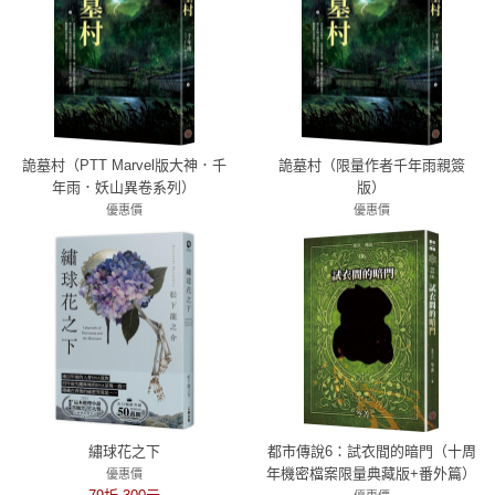
詭墓村（PTT Marvel版大神．千
詭墓村（限量作者千年雨親簽
年雨．妖山異卷系列）
版）
優惠價
優惠價
79折 277元
79折 277元
繡球花之下
都市傳說6：試衣間的暗門（十周
年機密檔案限量典藏版+番外篇）
優惠價