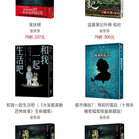
鬼扶梯
盜墓筆記外傳 祖祀
優惠價
優惠價
79折 237元
79折 300元
和我一起生活吧（《大家都喜歡
都市傳說7：瑪莉的電話（十周年
恐怖故事》全新續集）
機密檔案限量典藏版）
優惠價
優惠價
79折 348元
79折 277元