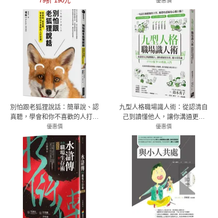
79折 190元
領導學大師掌握職場、家庭與人
優惠價
際的25個共贏原則
79折 284元
別怕跟老狐狸說話：簡單說、認
九型人格職場識人術：從認清自
真聽，學會和你不喜歡的人打交
己到讀懂他人，讓你溝通更有
道
效、能力受賞識
優惠價
優惠價
79折 253元
79折 221元