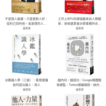
不是我人脈廣，只是我對人好：
工作上90%的煩惱都來自人際關
從利己到利他，吳家德的人脈
係：安侯建業會計師事務所合夥
學，幫助你一輩子受用無窮
人親授50年經驗的職場人際法則
優惠價
優惠價
79折 284元
79折 316元
冰鑑識人學（三版）：看曾國藩
越內向，越成功：Google媒體關
如何成功識人、用人
係總監、Twitter總編親授，給內向
者的「無壓力社交法」，輕鬆建
優惠價
優惠價
72折 216元
立深刻人脈
79折 300元