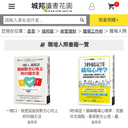
0
限量預購
您現在位置：
＞
＞
＞
＞ 職場人際
首頁
城邦館
商管理財
職場工作術
職場人際書籍一覽
一開口，就把話說到對方心坎上
3秒搞定！圖解職場心理學：克服
的55個方法
社交弱點、看穿對方心思、贏得
場面優勢的120則心理技巧
優惠價
優惠價
72折 281元
7折 294元