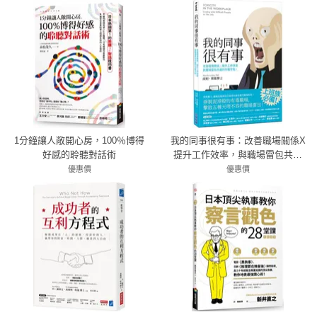
1分鐘讓人敞開心房，100％博得
我的同事很有事：改善職場關係X
好感的聆聽對話術
提升工作效率，與職場雷包共處
的作戰守則。
優惠價
優惠價
72折 259元
79折 277元