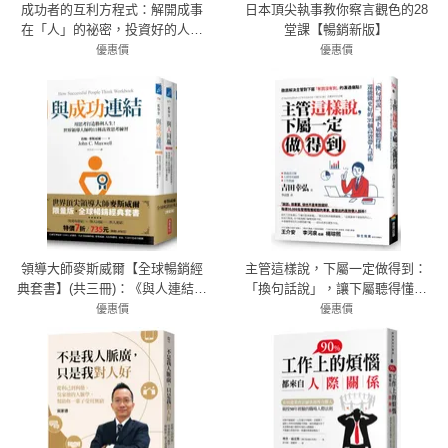
成功者的互利方程式：解開成事
日本頂尖執事教你察言觀色的28
在「人」的祕密，投資好的人，
堂課【暢銷新版】
贏得你的財富、時間、人際、願
優惠價
優惠價
景四大自由
79折 300元
79折 277元
領導大師麥斯威爾【全球暢銷經
主管這樣說，下屬一定做得到：
典套書】(共三冊)：《與人連結》
「換句話說」，讓下屬聽得懂，
+《與人同贏》+《與成功連結》
還能做更好的39個高效帶人話術
優惠價
優惠價
7折 735元
79折 284元