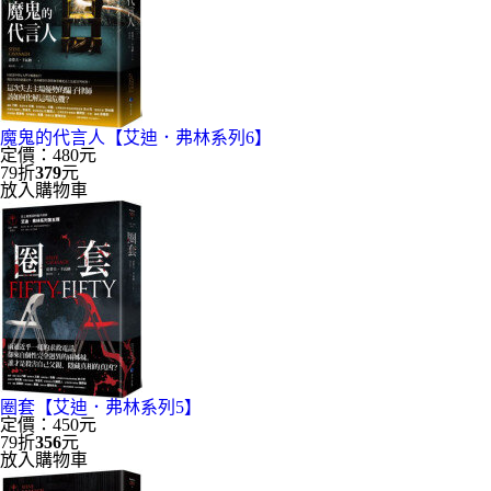
魔鬼的代言人【艾迪．弗林系列6】
定價：480元
79折
379
元
放入購物車
圈套【艾迪．弗林系列5】
定價：450元
79折
356
元
放入購物車