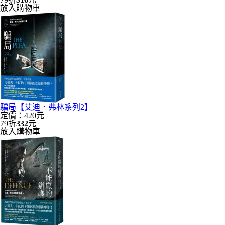
放入購物車
騙局【艾迪．弗林系列2】
定價：420元
79折
332
元
放入購物車