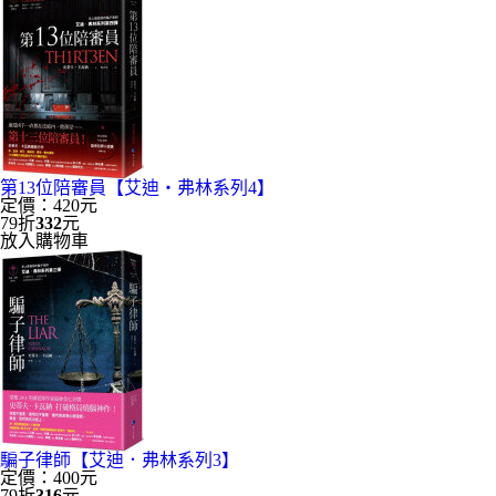
第13位陪審員【艾迪‧弗林系列4】
定價：420元
79折
332
元
放入購物車
騙子律師【艾迪．弗林系列3】
定價：400元
79折
316
元