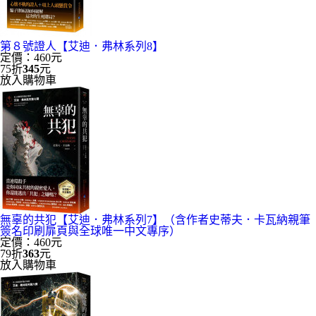
第８號證人【艾迪．弗林系列8】
定價：460元
75折
345
元
放入購物車
無辜的共犯【艾迪．弗林系列7】（含作者史蒂夫．卡瓦納親筆
簽名印刷扉頁與全球唯一中文專序）
定價：460元
79折
363
元
放入購物車