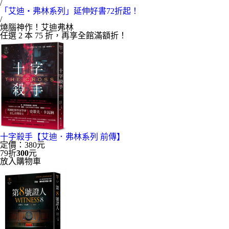
/
「艾迪‧弗林系列」延伸好書72折起！
/
燒腦神作！艾迪弗林
任選 2 本 75 折，再享全館滿額折！
十字殺手【艾迪．弗林系列 前傳】
定價：380元
79折
300
元
放入購物車