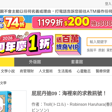
登入
吳毅平
原創
東
原創
Rewire
外版館
套書館
文學小說
商管理財
人文藝術
生活風格
心靈勵志
醫療保健
文學
屁屁丹迪09：海裡來的求救訊號！
作者：
Troll(トロル)
、
Robinson Haruhara(
ビンソン)