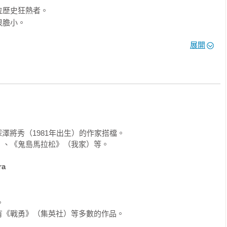
歷史狂熱者。

膽小。

展開
及深澤將秀（1981年出生）的作家搭檔。

、《鬼島馬拉松》（我家）等。

ra


有《戰勇》（集英社）等多數的作品。