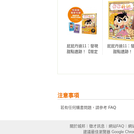
【閱讀屁屁丹迪，收穫無限】

★提升閱讀理解力：漫畫集合了文
閱讀理解力。

★訓練感知與共情力：漫畫中誇張
趣，同時也藉由故事中人物的情緒轉
屁屁丹迪11：發現
屁屁丹迪11：
★訓練邏輯與推理能力：透過劇情
甜點遺跡！【限定
甜點遺跡！
腦，進一步延伸思考。

特裝版】
【屁屁丹迪系列作品】

屁屁丹迪01：寶藏就交給我吧！（20
屁屁丹迪02：尋找海盜祕寶！（202
屁屁丹迪03：鬼屋之謎！（2024年3
注意事項
屁屁丹迪04：尋龍之路！（2024年3
屁屁丹迪05：白雲王國大冒險！（20
若有任何購書問題，請參考
FAQ
屁屁丹迪06：來去恐龍島！（2024
屁屁丹迪07：阿拉丁與神燈！（202
屁屁丹迪08：傳說中的忍者！（202
關於城邦
︱
徵才訊息
︱
網站FAQ
︱
網
建議最佳瀏覽器
Google Chr
屁屁丹迪09：海裡來的求救訊號！（2