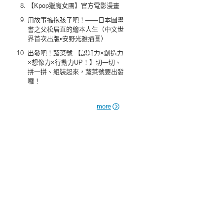
【Kpop獵魔女團】官方電影漫畫
用故事擁抱孩子吧！——日本圖畫
書之父松居直的繪本人生（中文世
界首次出版•安野光雅插圖）
出發吧！蔬菜號 【認知力×創造力
×想像力×行動力UP！】切一切、
拼一拼、組裝起來，蔬菜號要出發
囉！
more