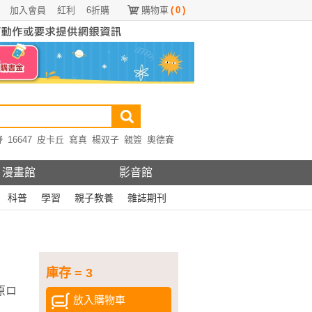
加入會員
紅利
6折購
購物車
(
0
)
野
16647
皮卡丘
寫真
楊双子
親簽
奧德賽
漫畫館
影音館
科普
學習
親子教養
雜誌期刊
庫存 = 3
春原ロ
放入購物車