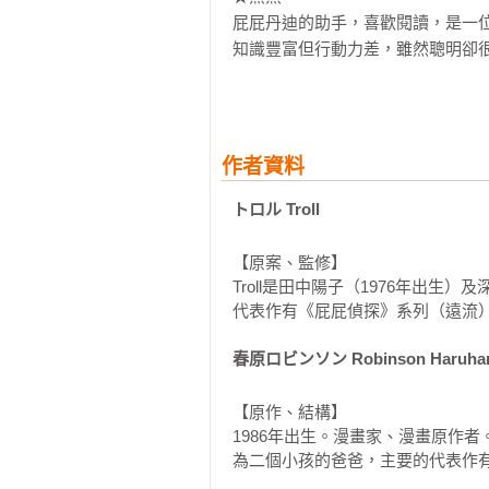
屁屁丹迪的助手，喜歡閱讀，是一位
知識豐富但行動力差，雖然聰明卻很
★乙姬

海的另一邊

「龍宮」裡的

作者資料
公主。

トロル Troll
還有這些遊戲可以玩：

【原案、監修】

★找一找：

Troll是田中陽子（1976年出生）
尋找屁屁共9篇

代表作有《屁屁偵探》系列（遠流）
尋找花嘴鴨家的七姊妹

春原ロビンソン Robinson Haruha
尋找龍宮

尋找兔子跟烏龜

【原作、結構】

尋找猴子跟螃蟹

1986年出生。漫畫家、漫畫原作者。
為二個小孩的爸爸，主要的代表作
★迷宮：
