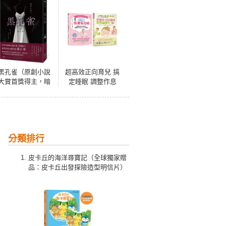
黑孔雀（原創小說
超高效正向育兒 搞
大賞首獎得主，暗
定睡眠 調整作息
黑系實力派作家全
100道副食品套書
新力作）
(共2本)：鈞媽快樂
育兒經+營養師&兒
科醫師副食品配方
分類排行
皮卡丘的海洋尋寶記（全球獨家贈
品：皮卡丘出發探險造型明信片）