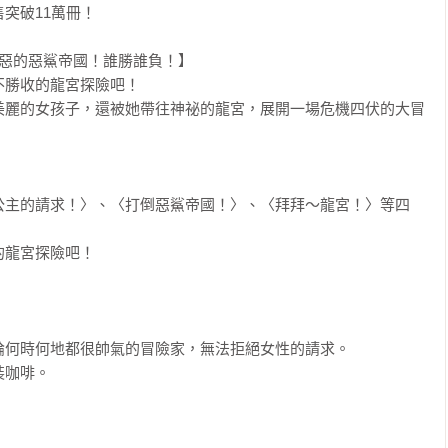
破11萬冊！

惡的惡鯊帝國！誰勝誰負！】

勝收的龍宮探險吧！

美麗的女孩子，還被她帶往神祕的龍宮，展開一場危機四伏的大冒
公主的請求！〉、〈打倒惡鯊帝國！〉、〈拜拜～龍宮！〉等四
龍宮探險吧！

何時何地都很帥氣的冒險家，無法拒絕女性的請求。

咖啡。
