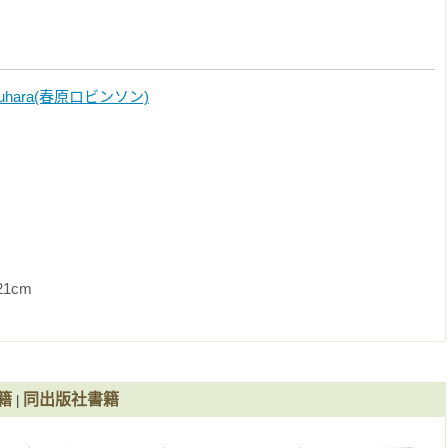
Haruhara(春原ロビンソン)
可以玩！

              
製作團隊全新打造的冒險故事，結合分析、推理、邏輯推演、記憶與觀察
樂。

險故事為架構，融入推理的益智遊戲等內容。有注音，小學低年級
力大考驗、著色、科普知識介紹」等延伸內容，益智有趣。

籍
同出版社書籍
|
澤柔和、印刷效果細緻，提升閱讀舒適度。

受收藏與收集的樂趣！
