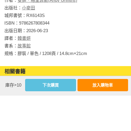
作者：
安迪．格里菲斯(Andy Griffiths)
出版社：
小麥田
◎「瘋狂樹屋」系列的魔力，讓孩子無痛挑戰文字量、開本、
城邦書號：RX6143S

厚度都不同於繪本的閱讀文類，進而叩關結構更完整的純文字
ISBN：9786267808344

小說，任孩子馳騁在幽默瘋狂的想像力中，感受文字的魔力和
出版日期：2026-06-23

閱讀的樂趣、進而對閱讀這回事上癮！──黃立忻（樓梯上那格
譯者：
韓書妍
書櫃 ）

書系：
故事館
規格：膠裝 / 單色 / 1208頁 / 14.8cm×21cm                
◎樹屋被綁架到外太空，發生了不可思議的事件，每每在情節
高潮迭起時，我忍不住鼓掌讚嘆作者的豐富想像力，怎麼想得
相關書籍
到這種轉折啦！──蔡孟耘（宜蘭縣竹林國小閱讀推動教師／小
壁虎老師）

同作者
同書系
同分類
同出版社
庫存>10
下次購買
放入購物車
《瘋狂樹屋143層》

傅宓慧／龍星國小教師

藍子媽

◎安迪與泰瑞一連串的意外，讓這一本書一打開就放不下，也