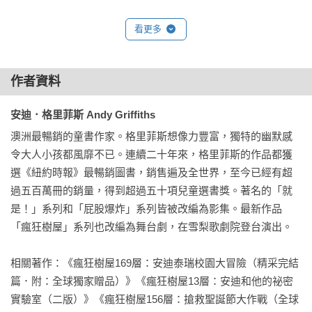
《瘋狂樹屋130層：宇宙盃星際大戰》

看更多
樹屋飛起來了！130層樓的樹屋衝破了地球大氣層，進入外太
空，在銀河系狂野飛行。飛了好幾光年後，登陸在危機四伏的
巴里亞星球，一路遭到眼球星人、剃刀牙吸血金星蟲人、綠色
作者資料
黏糊美達星人、外星泥沼大蟾蜍團團包圍，不得不展開星際殊
安迪．格里菲斯 Andy Griffiths
死戰！安迪和泰瑞能夠帶著樹屋平安回到地球嗎？

澳洲最暢銷的童書作家。格里菲斯想像力豐富，獨特的幽默感
《瘋狂樹屋143層：驚奇露營冒險之旅》

令大人小孩都風靡不已。連續二十年來，格里菲斯的作品都獲
為了讓安迪釋放壓力，好好放鬆一下，泰瑞安排了露營活動。
選《紐約時報》最暢銷圖書，銷售遍及全世界，至今已經有超
一夥人搭著樹屋越野車抵達營地後，沒想到泰瑞幾乎什麼都沒
過五百萬冊的銷量，得到超過五十項兒童選書獎。著名的「就
帶，更糟糕的是，身邊的人竟然一個個神祕消失，最後只剩下
是！」系列和「屁股爆炸」系列皆被改編為影集。最新作品
安迪一人，究竟安迪能否克服恐懼，及時救出大家呢？

「瘋狂樹屋」系列也改編為舞台劇，在雪梨歌劇院登台演出。

《瘋狂樹屋156層：搶救聖誕節大作戰》

相關著作：《瘋狂樹屋169層：安迪泰瑞校園大冒險（精采完結
聖誕節前夕，安迪和泰瑞已經準備好過聖誕節：幫樹屋的每片
篇．附：全球獨家贈品）》《瘋狂樹屋13層：安迪和他的祕密
葉子掛上燈，寫超級無敵長禮物清單給聖誕老人，還準備了可
實驗室（二版）》《瘋狂樹屋156層：搶救聖誕節大作戰（全球