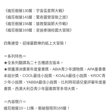
《瘋狂樹屋130層：宇宙盃星際大戰》

《瘋狂樹屋143層：驚奇露營冒險之旅》

《瘋狂樹屋156層：搶救聖誕節大作戰》

《瘋狂樹屋169層：安迪泰瑞校園大冒險》

四集連發，迎接最歡樂的紙上大冒險！

＝系列特色＝

★全系列翻譯為二十五種語言版本。

★榮獲澳洲書業年度童書獎、ABIA青少年讀物獎、APA童書書
本設計獎、COOL最佳小說獎、KOALA最佳小說獎、KROC青
少年小說獎、YABBA最佳小說獎、比利時荷語兒童評審年度童
書獎、西澳大利亞青少年圖書獎等多項大獎。

＝內容簡介＝

瘋狂樹屋10－13集，衝破極限到169層！
