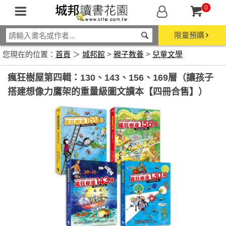
0
限量預購
您現在的位置：
首頁
＞
城邦館
>
親子教養
>
兒童文學
瘋狂樹屋第四輯：130、143、156、169層（讓孩子
搭建想像力鷹架的重量級圖文讀本【四冊合售】）