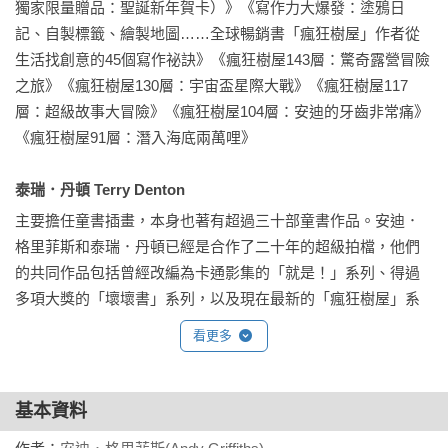
以擴張500倍的「無限彈力聖誕襪」，塞再多禮物也不怕炸裂。
獨家限量贈品：聖誕新年賀卡）》《寫作力大爆發：塗鴉日
可是郵差比爾送來的神祕包裹，讓一切開始走了樣？雪人、馴
記、自製標籤、繪製地圖……全球暢銷書「瘋狂樹屋」作者從
鹿雪橇、聖誕老人……怎麼全都出了問題？安迪和泰瑞能夠順
生活找創意的45個寫作祕訣》《瘋狂樹屋143層：驚奇露營冒險
利度過聖誕節嗎？

之旅》《瘋狂樹屋130層：宇宙盃星際大戰》《瘋狂樹屋117
層：超級故事大冒險》《瘋狂樹屋104層：安迪的牙齒非常痛》
《瘋狂樹屋169層：安迪泰瑞校園大冒險》

《瘋狂樹屋91層：潛入海底兩萬哩》

安迪、泰瑞與吉兒在學校的第一堂課介紹一百六十九層樓的樹
屋、接住了窗外飛來的兔子、意外拉開緊急充氣內褲，在教室
泰瑞．丹頓 Terry Denton
裡飛來飛去。但是還有逃學稽查員、分身鏡子幫、猴子大軍、
主要擔任童書插畫，本身也著有超過三十部童書作品。安迪．
什麼都不准做的暫停室……他們的學校生活也會和在樹屋上一
格里菲斯和泰瑞．丹頓已經是合作了二十年的超級拍檔，他們
樣瘋狂嗎？

的共同作品包括曾經改編為卡通影集的「就是！」系列、得過
多項大獎的「壞壞書」系列，以及現在最新的「瘋狂樹屋」系
=各界好評推薦=

列。
看更多
《瘋狂樹屋130層》

「SJE‧閱讀紀錄」粉絲專頁

黃立忻（樓梯上那格書櫃粉絲頁版主）

基本資料
蔡孟耘（宜蘭縣竹林國小閱讀推動教師／小壁虎老師）

盧俊良（阿魯米玩科學粉絲頁版主）
