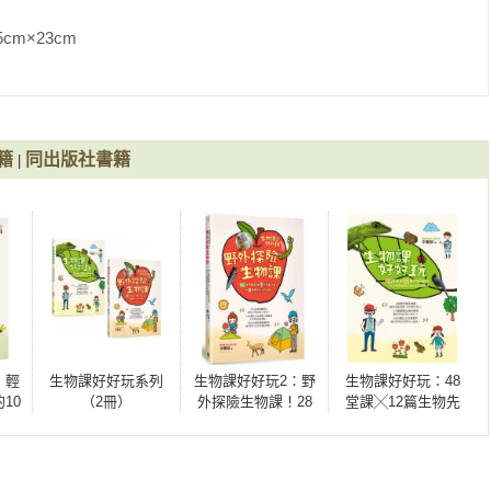
cm                
籍
同出版社書籍
|
：輕
生物課好好玩系列
生物課好好玩2：野
生物課好好玩：48
10
（2冊）
外探險生物課！28
堂課╳12篇生物先
80
堂尋寶課╳7大學習
修班，一年四季輕
╳最
主題╳8個國內外自
鬆學生物的超強課
課表
然景點
表！
元學