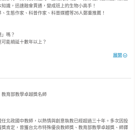
知識，迅速融會貫通，變成班上的生物小高手！

、生態作家、科普作家、科普媒體等26人鄭重推薦！

」嗎？

可能禍延十數年以上？

能砍的、會開花結果的樹才有價值嗎？

展開
特殊才能」嗎？

也好奇研究？

值的動物」？

超的環保建築功力？

教育部教學卓越獎名師



花，而且還能幫助茶樹吸收營養？

是靠「吸」別人身上的養分？

現任北政國中教師，以熱情與創意執教已經超過三十年。多次因投
獲獎肯定，曾獲台北市特殊優良教師獎、教育部教學卓越獎、師鐸
堂最受歡迎的生物課，這才發覺大自然裡隨手捻來竟都是趣味教