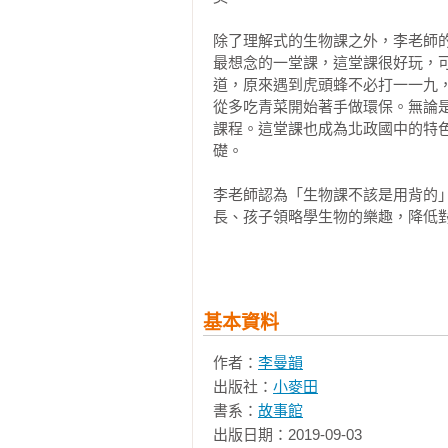
材！李老師三十年的教學經驗和親
通「生物多樣性」、「食物鏈」、
除了理解式的生物課之外，李老師
緊扣課本的生物先修班，並特別附
最想念的一堂課，這堂課很好玩，
自己探索，親子也可以一起閱讀，一
道，原來遇到虎頭蜂不必打一一九
從多吃青菜開始著手做環保。無論
＝輔助說明＝

課程。這堂課也成為北政國中的特色
1‧國小五年級至國中三年級皆適讀。
礎。

2‧本書可視為國小自然課銜接生物
3‧圖文並茂，表列清楚，適合孩
李老師認為「生物課不該是用背的
長、孩子領略學生物的樂趣，降低
探索動力。

第一本推出後不僅獲選誠品書店當
4‧本書盡可能以日常經驗或生活
香港第十四屆小學生書叢榜好書、第
一起在生活中印證所學，提高孩子在
這堂「最受歡迎的生物課」將枯燥
＝各界讚譽＝

基本資料
教材的戶外，期待所有孩子都能熱情
作者：
李曼韻
相關著作：《生物課好好玩2：野外
出版社：
小麥田
《生物課好好玩：48堂課╳12篇
書系：
故事館
出版日期：2019-09-03
