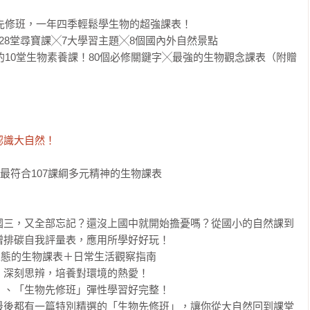
物先修班，一年四季輕鬆學生物的超強課表！

8堂尋寶課╳7大學習主題╳8個國內外自然景點

綱的10堂生物素養課！80個必修關鍵字╳最強的生物觀念課表（附贈
認識大自然！
最符合107課綱多元精神的生物課表

國三，又全部忘記？還沒上國中就開始擔憂嗎？從國小的自然課到
排碳自我評量表，應用所學好好玩！

生態的生物課表＋日常生活觀察指南

深刻思辨，培養對環境的熱愛！

、「生物先修班」彈性學習好完整！

最後都有一篇特別精選的「生物先修班」，讓你從大自然回到課堂