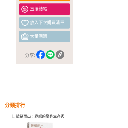
直接結帳
放入下次購買清單
大量團購
分享:
分類排行
破蛹而出：蝴蝶的變身生存秀