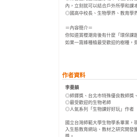
內，立刻就可以結合戶外所學和課本
◎國高中校長、生物學界、教育學界
＝內容簡介＝

你知道賞櫻潮背後有什麼「環保課題
如果一窩蜂種植最受歡迎的樹種，竟
為什麼需要保護樹木？難道不是只有
你知道許多動物有連人類也驚嘆的「
水蛭會吸血，也能抗凝血，連科學家
作者資料
蚯蚓明明不起眼，卻是「地表最有價
虎頭蜂其實沒那麼嚇人，而且擁有高
李曼韻
◎師鐸獎、台北市特殊優良教師獎、
你知道生物之間會「互助合作」嗎？
◎最受歡迎的生物老師

魯冰花不只是一部電影，它是好看的
◎人氣系列「生物課好好玩」作者

有的植物竟然不靠光合作用維生，而
國立台灣師範大學生物學系畢業，
入生態教育網站、教材之研究開發
跟著李老師一起走出教室，參與這
獎。
