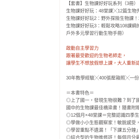
【套書】生物課好好玩系列（3冊）

生物課好好玩：48堂課╳12篇生
生物課好好玩2：野外探險生物課！2
生物課好好玩3：輕鬆攻略108課
戶外多元學習行動生物手冊）

啟動自主學習力

跟著最受歡迎的生物老師走，

讓學生不想放假想上課，大人重新
30年教學經驗╳400張壓箱照╳一份
＝本書特色＝

◎上了國一，發現生物很難？到了
國中的生物課最佳橋梁書！隨書附贈
◎12個月×48堂課＝完整認識四季
◎學做小小生態觀察家！敏銳感受，
◎學習重點不遺漏！「下課五分鐘」
◎綜合型的生物進修班！每個月分