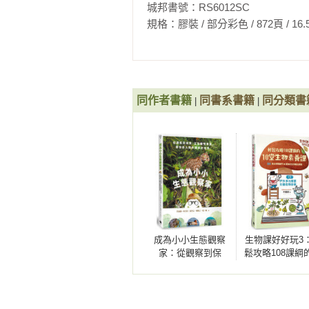
城邦書號：RS6012SC

規格：膠裝 / 部分彩色 / 872頁 / 16.5cm×23
同作者書籍
同書系書籍
同分類書
|
|
成為小小生態觀察
生物課好好玩3
家：從觀察到保
鬆攻略108課綱的
育，五位動物專家
堂生物素養課！
帶你走入野外調查
個必修關鍵字
的世界
強的生物觀念
（附贈戶外多