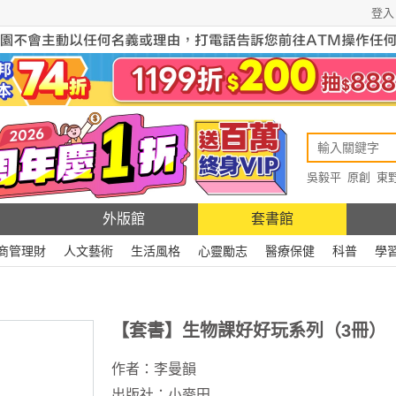
登入
吳毅平
原創
東
原創
Rewire
外版館
套書館
商管理財
人文藝術
生活風格
心靈勵志
醫療保健
科普
學
【套書】生物課好好玩系列（3冊）
作者：
李曼韻
出版社：
小麥田