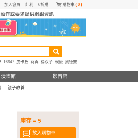
加入會員
紅利
6折購
購物車
(
0
)
野
16647
皮卡丘
寫真
楊双子
親簽
奧德賽
漫畫館
影音館
習
親子教養
庫存 = 5
放入購物車