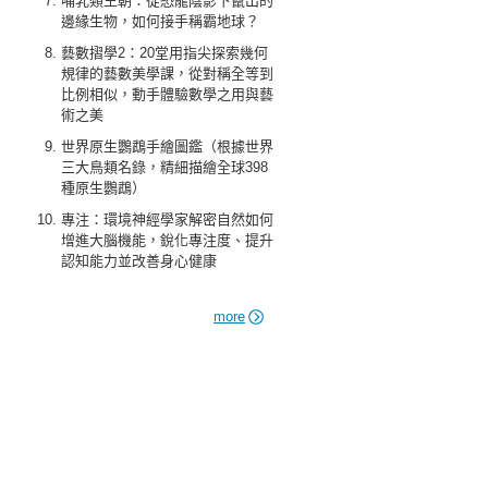
哺乳類王朝：從恐龍陰影下竄出的
邊緣生物，如何接手稱霸地球？
藝數摺學2：20堂用指尖探索幾何
規律的藝數美學課，從對稱全等到
比例相似，動手體驗數學之用與藝
術之美
世界原生鸚鵡手繪圖鑑（根據世界
三大鳥類名錄，精細描繪全球398
種原生鸚鵡）
專注：環境神經學家解密自然如何
增進大腦機能，銳化專注度、提升
認知能力並改善身心健康
more