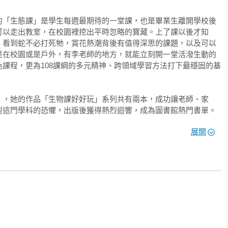
自拍攝超過四百張的壓箱照，能自然激發學生好奇心，很快就能貫
「碳足跡」等概念。本書共有四十八堂徜徉戶外的生態課、十二堂
的「生態課」是學生每週最期待的一堂課，也是畢業生離開學校後
錄一份好好玩的排碳自我計算表，整整一年十二個月的課可讓孩子
可以走出教室，在校園裡挖出平時忽略的寶藏。上了課以後才知
定可以重新引發孩子對大自然的熱情，以及對知識的渴望！

，看到蛇不必打死牠，賞花熱潮背後有值得深思的課題，以及可以
是在校園或是戶外，有李老師的地方，就能立刻開一堂活潑生動的
課程，更為108課綱的多元精神、跨領域學習方法打下最穩固的基


課的橋梁書，也可用於正規自然課、生物課的課外延伸讀物。

子獨自閱讀探索，培養自主學習能力，建立一生受用不盡的好奇心和
」，她的作品「生物課好好玩」系列共有兩本，成功讓老師、家
對這門學科的恐懼，出版後獲得熱烈迴響，成為圖書館熱門書單。
月推薦書，更榮獲二○一六年台北市立圖書館最佳少年兒童讀物獎、
化的說明，試圖傳達較抽象概念，非常適合家長、老師與孩子共讀，
展開
三十九次文化部中小學生優良課外讀物推薦。

學習過程中與人的互動，以及對生活經驗的敏銳感受。

的生物課本連結至活生生的大自然，將學習的教室拓展至處處都有
探索大自然裡豐富的寶藏，進而找到攻克生物的學習動力。

探險生物課！28堂尋寶課╳7大學習主題╳8個國內外自然景點》
生物先修班，一年四季輕鬆學生物的超強課表！》