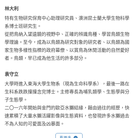
▍難得的觀察之旅

林大利 
為了這些逐漸消失的動物，動物專家學者投入漫長又辛苦的野
特有生物研究保育中心助理研究員、澳洲昆士蘭大學生物科學
外調查工作：

系博士班研究生。

冬天清晨頂著寒冷的海風數鳥，半夜輪班找海龜，累得喝水喝
從把鳥納入望遠鏡的視野中、正確的辨識鳥種、學習鳥類生物
到一半也能睡著，山中追蹤石虎，沒路時只能靠自己開出一條
學理論。至今，成為以鳥類為研究對象的研究者、以鳥類為國
路……

家生物多樣性指標的政府幕僚、以賞鳥為休閒活動的自然愛好
者。鳥類，早已成為他生活的許多部分。

▍專家經驗 × 觀察方法

觀察鳥類需要「耳聰目明」？公民科學調查法、發達的自動監
袁守立 
測工具、蜜蜂若消失，反而危害人類？「不喜歡就消滅」的錯
誤觀念、苦等六年才等到研究成果……

大學時進入東海大學生物系（現為生命科學系），最後一路在
‧熱愛鳥類的林大利

生科系跌跌撞撞念完博士。主修專長為哺乳類學、生態學與分
．希望扭轉蜂類印象的李曼韻

子生態學。

．研究歐亞水獺多年的袁守立

二〇一六年開始與金門的歐亞水獺結緣，藉由過往的經歷，快
．推動石虎保育的陳美汀

速累積了大量水獺活躍影像與生態資料，也發現許多水獺過去
．成功讓大家正視海龜保育的程一駿

不為人知的可愛面及凶暴面。

學者分享多年來的觀察方法與心得，以及珍貴的研究資料。

看更多