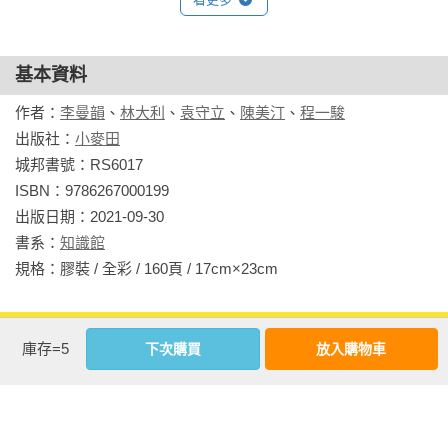
陳美汀 
透過動物學者的眼睛，了解野外調查的各種細節及動物知識，
現任社團法人台灣石虎保育協會理事長，致力於石虎生態研究
還有他們關懷野生動物的心，以及期待大眾一同加入動物保育
和保育工作。

基本資料
的期盼。

二〇一七年與多位關心石虎的夥伴成立「台灣石虎保育協
現在，你也可以為了野生動物站出來，成為熱愛自然、關懷動
作者：
李曼韻
、
林大利
、
袁守立
、
陳美汀
、
程一駿
會」，希望集合民間群眾的力量，一起保護台灣的石虎和其生
物的小小生態觀察家。

出版社：
小麥田
存的淺山環境，同時保護淺山環境的其他野生動物。

城邦書號：RS6017

==各界好評推薦==

ISBN：9786267000199

程一駿 
• 呂軍逸（蝌蚪老師）／昆蟲＆生態講師

出版日期：2021-09-30

國立台灣海洋大學海洋生物研究所榮譽教授。大學讀海洋大學
• 林青峰／生態觀察家

書系：
知識館
漁業，研究所就讀美國紐約州立大學海洋系，碩、博士及博士
• 袁孝維／台大森林系教授、台大國際長

規格：膠裝 / 全彩 / 160頁 / 17cm×23cm                
後都是從事棲生態學研究。因緣際會收了一位研究海龜的學
• 陳俊堯／慈濟大學生命科學系助理教授、科普作家

生，就這樣開啟了海龜研究之門。
• 童師薇／台中市大墩國中生物科教師

相關書籍
• 葉惠貞／國立清華大學附設實驗小學資深教師

庫存=5
下次購買
放入購物車
• 鄭國威／PanSci泛科學知識長

同作者
同書系
同分類
同出版社
==好評推薦==

這本書除了告訴你如何觀察野生動物，以及觀察過程中有趣的