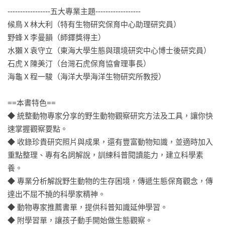
-----------------五大專業主題------------------

候鳥Ⅹ林大利（特有生物研究保育中心助理研究員）

野蜂Ⅹ李曼韻（師鐸獎得主）

水獺Ⅹ袁守立（東海大學生態與環境研究中心博士後研究員）

石虎Ⅹ陳美汀（台灣石虎保育協會理事長）

海龜Ⅹ程一駿（海洋大學海洋生物研究所教授）

==本書特色==

◆ 統整動物專家分享的野生動物觀察研究方法及工具，讓你快
速掌握觀察要點。

◆ 收錄珍貴研究照片與成果，還有豐富動物知識，並適時加入
重點整理、專有名詞解說，訓練科普閱讀能力，建立科學素
養。

◆ 專業分析解說野生動物的生存困境，傳遞生態保育觀念，傳
達出不屈不撓的科學家精神。

◆ 動物專家推薦書單，提供科普知識延伸學習。

◆ 附學習單，讓孩子動手開始做生態觀察。
