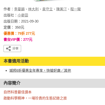
作者：
李曼韻
、
林大利
、
袁守立
、
陳美汀
、
程一駿
出版社：
小麥田
出版日期：2021-09-30
定價： 350元
優惠價：79折 277元
書虫VIP價：277元
本書適用活動
城邦6折優惠全年專享，快搶好康／其他
內容簡介
自然科普最佳讀本

啟動科學精神，一場珍貴的生態記錄之旅