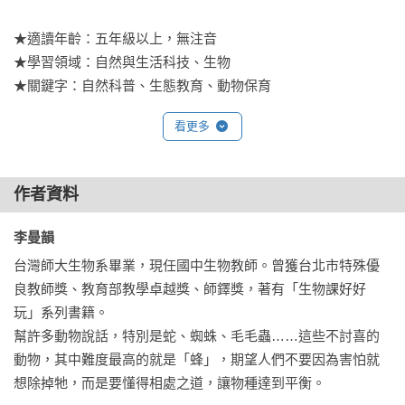
★適讀年齡：五年級以上，無注音

★學習領域：自然與生活科技、生物

★關鍵字：自然科普、生態教育、動物保育

看更多
==內容簡介==

每年飛來台灣過冬的候鳥越來越少，

台灣本島的石虎面臨生存危機，

作者資料
在金門生活的歐亞水獺僅存不到200隻……

李曼韻 
▍觀察×保育

台灣師大生物系畢業，現任國中生物教師。曾獲台北市特殊優
氣候變遷，地球環境變化，對於野生動物造成了極大的影響：
良教師獎、教育部教學卓越獎、師鐸獎，著有「生物課好好
失去棲地、繁殖地……族群數量漸漸變少，甚至面臨滅絕。為
玩」系列書籍。

了維護生態平衡，「動物保育」成為重要課題，但要如何幫助
幫許多動物說話，特別是蛇、蜘蛛、毛毛蟲……這些不討喜的
野生動物呢？這就要從觀察與調查開始，唯有了解野生動物，
動物，其中難度最高的就是「蜂」，期望人們不要因為害怕就
才能找到最有效的保育方法。

想除掉牠，而是要懂得相處之道，讓物種達到平衡。
