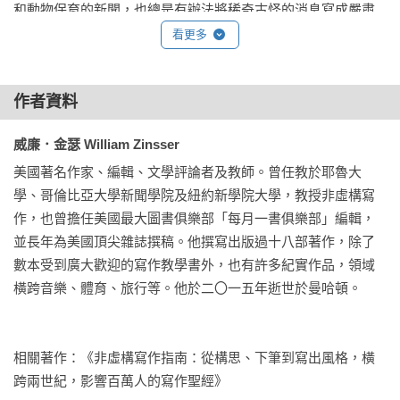
和動物保育的新聞，也總是有辦法將稀奇古怪的消息寫成嚴肅
好在哪裡，可以如何借鏡──

的新聞報導，因此備受尊崇。我記得他每年都要寫一篇關於燈
看更多
蛾幼蟲的文章，因為據說燈蛾幼蟲身上黃黑條紋的寬度可以預
→ 人物訪談裡最生動的文字，莫過於某人講述他在想什麼或做
測當年是酷寒的嚴冬或是暖冬；於是每年秋天，奧雷利都會帶
什麼──而且是以他自己的話來說。

作者資料
著攝影師奈特．芬恩（Nat Fein）——他最出名的作品就是貝
→ 寫科技領域時，寫出「線性結構」的句子才是王道，並要想
比．魯斯在洋基球場引退的照片，還因此榮獲普立茲獎——驅
像它是一個倒金字塔，從狹窄的事實開始著手。

威廉．金瑟 William Zinsser
車前往大熊山公園，去那裡觀察燈蛾幼蟲過馬路，再用一種考
→ 商務上的寫作也可以有點溫度：多用第一人稱和主動動詞。
察博物館的仿科學口吻寫成報導，一派大言不慚的預言家氣
美國著名作家、編輯、文學評論者及教師。曾任教於耶魯大
要記得讀者認同的是人，而不是「獲利率」這樣的抽象名詞，
勢。而報社也總是將這則報導刊登在第一版，就在三個跨欄的
學、哥倫比亞大學新聞學院及紐約新學院大學，教授非虛構寫
或是沒有生命的句型結構。

頭條新聞底下，還附加一張燈蛾幼蟲的照片——蟲子身上的條
作，也曾擔任美國最大圖書俱樂部「每月一書俱樂部」編輯，
→ 藝術評論最重要的就是要提出個人觀點且堅定表達立場，不
紋看起來一點也不特別。到了隔年春天，奧雷利會再寫一篇後
並長年為美國頂尖雜誌撰稿。他撰寫出版過十八部著作，除了
能到了最後一刻突然規避問題，削弱文章的力道。……

續報導，告訴讀者今年的燈蛾幼蟲預測得準不準，就算不準，
數本受到廣大歡迎的寫作教學書外，也有許多紀實作品，領域
也沒有人會怪他——或是怪那些蟲子——重點是大家看了開心
橫跨音樂、體育、旅行等。他於二〇一五年逝世於曼哈頓。

在書中，金瑟以清晰溫暖的筆法和我們分享他對寫作的所有心
就好。

得，毫不藏私。只要你想學習寫作，不論想寫的是人物、地
方、科技、商業、運動、藝術或是你自己，這本書都將給你實
　　從此，我就將愉悅感當做我身為作家與編輯的信條。寫作
相關著作：《非虛構寫作指南：從構思、下筆到寫出風格，橫
際指引，教你如何寫出有人味及溫度、獨具風格的好文章。

本身已經是很孤獨的工作，所以我總是想辦法尋開心。如果我
跨兩世紀，影響百萬人的寫作聖經》