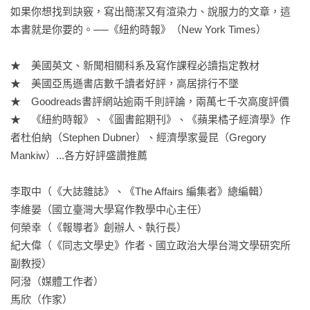
如果你想找到訣竅，寫出簡潔又有渲染力、說服力的文章，這
本書就是你要的。──《紐約時報》（New York Times）

★　美國英文、新聞相關科系及寫作課程必讀指定教材

★　美國亞馬遜書店數千讀者好評，高居排行不墜

★　Goodreads書評網站逾兩千則評論，兩萬七千次高度評價

★　《紐約時報》、《圖書館期刊》、《蘋果橘子經濟學》作
者杜伯納（Stephen Dubner）、經濟學家曼昆（Gregory 
Mankiw）...各方好評盛讚推薦

李取中（《大誌雜誌》、《The Affairs 編集者》總編輯）

李維晏（國立臺灣大學寫作教學中心主任）

何榮幸（《報導者》創辦人、執行長）

紀大偉（《同志文學史》作者、國立政治大學台灣文學研究所
副教授）

阿潑（媒體工作者）

馬欣（作家）
