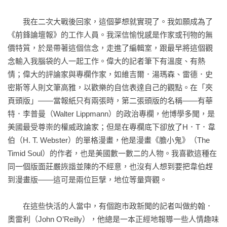
是他們在闡述重要觀點時最好的──有時還是唯一的工具。……

　　我在二次大戰後回家，這個夢想就實現了。我如願成為了
不論在什麼時代，透過什麼媒介或語言，好文章都有著共通的
《前鋒論壇報》的工作人員。我深信愉悅感是作家或刊物的無
特質，要寫得好，也有法則可循。透過這本書，美國一代非虛
價特質，於是帶著這個信念，走進了編輯室，跟最早將這個觀
構寫作名師威廉．金瑟想告訴你的，就是這些根本的寫作關
念輸入我腦袋的人一起工作。偉大的記者筆下有溫度、有熱
鍵。

情；偉大的評論家與專欄作家，如維吉爾．湯瑪森、雷德．史
密斯等人則文筆高雅，以歡樂的自信表達自己的觀點。在「夾
威廉．金瑟曾任教於耶魯大學、哥倫比亞大學多年，也曾擔任
頁頭版」——當報紙只有兩張時，第二張頭版的名稱——有華
美國最大圖書俱樂部編輯，並為各頂尖雜誌撰稿，在寫作、編
特．李普曼（Walter Lippmann）的政治專欄，他博學多聞，是
輯、評論、教學上都有豐富的經驗，因此能夠精準指導各領
美國最受尊崇的權威政論家；但是在專欄底下卻放了H．T．韋
域、從入門到進階的寫作者，寫出忠於自我、打動人心的非虛
伯（H. T. Webster）的單格漫畫，他是漫畫《膽小鬼》（The 
構作品。而這本被《紐約時報》奉為「寫作者聖經」、已暢銷
Timid Soul）的作者，也是美國數一數二的人物。我喜歡這種在
四十年不墜的《非虛構寫作指南》，正是他長年經驗與思想的
同一個版面莊嚴詼諧並陳的不經意，也沒有人想到要把韋伯趕
集結。

到漫畫版——這可是兩位巨擘，地位等量齊觀。

在書中，他將寫作的精要分為「原則」、「方法」、「形
　　在這些快活的人當中，有個跑市政新聞的記者叫做約翰．
式」、「態度」四大部分，拆解寫出好文章的竅門，並進一步
奧雷利（John O’Reilly），他總是一本正經地報導一些人情趣味
實際說明七大非虛構寫作領域的書寫技藝，以及解析經典文章