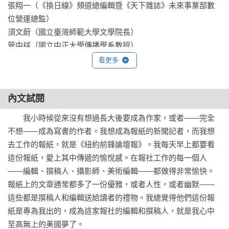
張翔一（《換日線》頻道總編輯暨《天下雜誌》未來事業部數
位營運總監）

須文蔚（國立臺灣師範大學文學院長）

管中祥（國立中正大學傳播學系教授）

──推薦

看更多
→ 什麼是好的寫作？好的寫作是有生氣的，兩個最重要的特質
內文試閱
是「人味」與「溫度」。

→ 「我是為誰而寫？」答案是：你是為你自己而寫。千萬別設
　　我小時候從來沒有想過長大後要成為作家，或者——完全
想你有一群廣大的讀者，每一個讀者都是不一樣的人。

不想——成為寫書的作者。我想成為報紙的新聞記者，而我想
→ 強加的風格就像禿頭戴了一頂假髮，讀者一眼就會看出你在
去工作的報紙，就是《紐約前鋒論壇報》。我每天早上都要看
裝腔作勢──讀者要的是真心跟他們說話的人。

這份報紙，愛上其中傳遞的愉悅感。在報社工作的每一個人
→ 大部分的文章初稿都可以刪掉一半，也不會減損任何訊息或
——編輯、撰稿人、攝影師、美術編輯——都做得非常愉快。
是喪失作者的聲音。

報紙上的文章通常都多了一份優雅，或者人性，或者幽默——
→ 一篇文章如何結束遠比大部分作家認為的更重要得多。完美
這些都是撰稿人和編輯送給讀者的禮物。我總覺得他們這份報
的結語必須讓讀者感到驚訝，但又合情合理。

紙是專為我出的，成為這家報社的編輯和撰稿人，就是我心中
→ 幽默是非虛構類作家的祕密武器，很少有作家知道幽默通常
至高無上的美國夢了。
