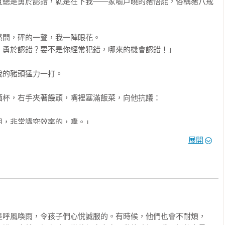
且總是勇於認錯，就是在下我——家喻戶曉的豬悟能，俗稱豬八戒
」這是發生在許多成績優秀的孩子身上的悲劇。

、家庭教育、品德、生命、生涯規劃、閱讀素養

活動

，而是提升一切學科的基礎，這已經是陳腔濫調了。中文力，不僅
間，砰的一聲，我一陣眼花。

能不能看懂考題，在考試時拿高分，固然重要。然而，更大的隱憂
勇於認錯？要不是你經常犯錯，哪來的機會認錯！」

，只占了短短幾年，孩子們未來長長的人生，假若沒有足夠的理解
激烈的競爭？如何與他人建立良好的人際關係？這樣的擔憂與期
的豬頭猛力一打。

時間，為孩子創作的初衷。

杯，右手夾著饅頭，嘴裡塞滿飯菜，向他抗議：

，在成長中不斷消失，於是創作了【奇幻學堂】；察覺到孩子對成
是創作了【成語學堂】；發現到孩子對於美感和情感的領受，變得
，非常講究效率的，噗。」

】。

展開


子長大了，許多孩子正在成長，我們仍在創作的路上，以珍愛的心
準備返回大唐，今晚應該好好收個心，各自回房讀一讀經書，整理
了這麼多的辛苦，現在好不容易取經成功，不必再那麼累了吧？我
是呼風喚雨，令孩子們心悅誠服的。有時候，他們也會不耐煩，
備今晚再去夜遊呢！可沒時間讀什麼經書。」
