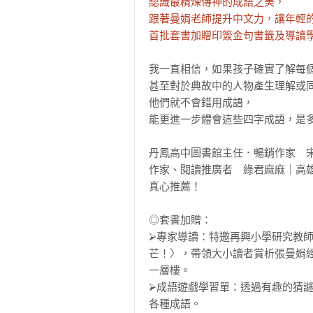
認識最精煉傳神的成語之美，

跟著曼娟老師提升中文力，讓年輕的
首批套書加贈印簽金句書籤及導讀
我一直相信，如果孩子確實了解每個
甚至對於典故中的人物產生理解或同
他們就不會錯用成語，

能更進一步體會這些四字成語，是多
丹鳳高中圖書館主任．暢銷作家　宋
作家、閱讀推廣者　綠君麻麻｜高雄
真心推薦！

◎套書加贈：

⮚專家導讀：特邀再興小學研究教
芒！〉，帶領大小讀者賞析張曼娟
一層樓。

⮚成語遊戲學習單：透過有趣的猜
各種成語。
