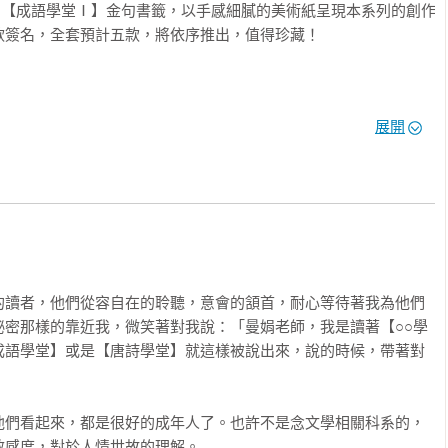
贈【成語學堂Ⅰ】金句書籤，以手感細膩的美術紙呈現本系列的創作
簽名，全套預計五款，將依序推出，值得珍藏！

物推介

展開
劃，將成語融入新編故事中，帶領孩子享受閱讀、真正理解成語。

如：寓言神話、推理尋寶、同儕社交、親情啟示，讓人忍不住往下閱
級、晉級、高級、少年，循序漸進的學習更有自信與樂趣。

處、典故、解釋，並補充相似及相反的成語，讀完一本書約可學會150
的讀者，他們從容自在的聆聽，意會的頷首，耐心等待著我為他們
祕密那樣的靠近我，微笑著對我說：「曼娟老師，我是讀著【○○學
成語學堂】或是【唐詩學堂】就這樣被說出來，說的時候，帶著對
的故事

文，距離大唐長安城只有一步之遙。然而這時卻冒出各種妖魔鬼
他們看起來，都是很好的成年人了。也許不是念文學相關科系的，
師徒四人，必須再度團結一心，攜手共度難關！ 

感度，對於人情世故的理解。
