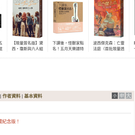
五
【限量簽名版】黛
下課後，怪獸家點
波西傑克森：亡靈
混
西‧瓊斯與六人組
名！五月天樂譜特
法庭（首批限量透
牌&
（特印作者簽名扉
號（25復刻版）
彩賽璐璐書衣版）
+影
頁限量版）
）
|
作者資料
|
基本資料
藏紀念版！


