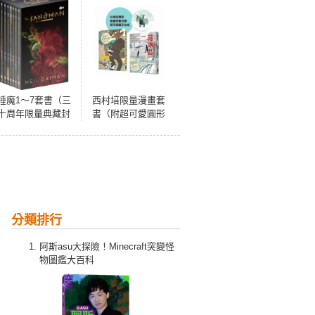
睡魔1～7套書（三
西村培限量漫畫套
十周年限量典藏封
書（附超可愛圓形
面紀念書盒版）
貼紙）：《再見
【全球Netflix TOP
了，皆娜同學》＋
1 人氣影集同名原
《西村培短篇漫畫
作，奇幻文學大師
集：結冰路》
尼爾‧蓋曼最知名
經典美漫代表作】
分類排行
阿斯asu大探險！Minecraft突變怪
物圖鑑大百科