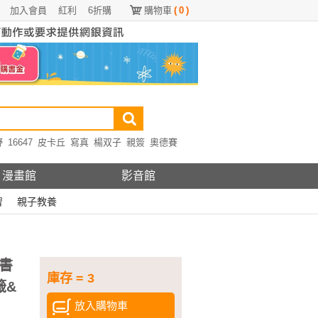
加入會員
紅利
6折購
購物車
(
0
)
野
16647
皮卡丘
寫真
楊双子
親簽
奧德賽
漫畫館
影音館
習
親子教養
書
庫存 = 3
籤&
放入購物車