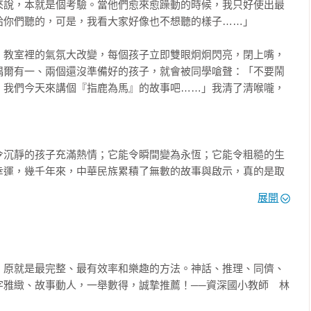
來說，本就是個考驗。當他們愈來愈躁動的時候，我只好使出最
你們聽的，可是，我看大家好像也不想聽的樣子……」

一下悟淨吧？他剛剛才退燒，狀況仍不穩定，我們應該輪流回去看
，教室裡的氣氛大改變，每個孩子立即雙眼炯炯閃亮，閉上嘴，
偶爾有一、兩個還沒準備好的孩子，就會被同學嗆聲：「不要鬧
開始就一直躺在床上，很虛弱。

，我們今天來講個『指鹿為馬』的故事吧……」我清了清喉嚨，
：



己就該承受這一切。」

令沉靜的孩子充滿熱情；它能令瞬間變為永恆；它能令粗糙的生
悟空，大家都是共患難的夥伴，要體貼一些。悟淨生了病，此時更
幸運，幾千年來，中華民族累積了無數的故事與啟示，真的是取
說：「八戒，你也這麼想吧？」

展開
恰好吃完了，你回去照顧他之前，先替他去買幾帖藥吧！」

，我開始思索，該用什麼方式把這些好故事傳承給我們的孩子。
，你怎麼不去？還有，憑什麼是我去照顧沙悟淨，為什麼不是
了【張曼娟奇幻學堂】系列共四本書，將名著中的老故事用嶄新的
，原就是最完整、最有效率和樂趣的方法。神話、推理、同儕、
子迷戀的奇幻人物，不只是哈利波特和神隱少女而已，他們也愛
字雅緻、故事動人，一舉數得，誠摯推薦！──資深國小教師　林
。

去喝酒嘛……噗。」


