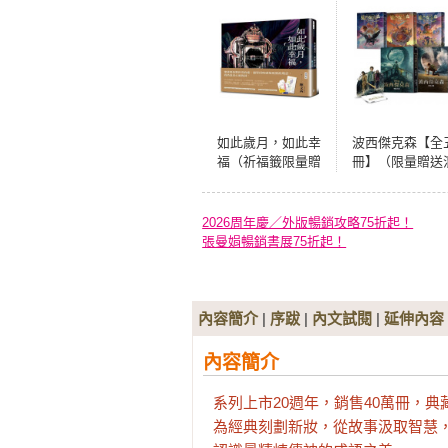
如此歲月，如此幸
波西傑克森【全
福（祈福籤限量贈
冊】（限量贈送
品版）
血營任務人物立
第1、2集Disney
集雙面書衣海報
2026周年慶／外版暢銷攻略75折起！
張曼娟暢銷書展75折起！
內容簡介
|
序跋
|
內文試閱
|
延伸內容
內容簡介
系列上市20週年，銷售40萬冊，典
為經典刻劃新妝，從故事汲取智慧，