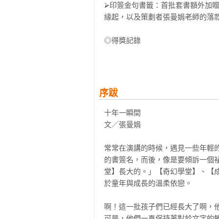
⮚印簽金句書籤：首批套書額外加
緣起，以及策劃者張曼娟老師的落款
◎得獎記錄

★文化部第31次中小學生優良課外讀
★榮登誠品、博客來書店暢銷榜

◎本書特色

序跋
特色1  由知名暢銷作家張曼娟策
特色2  規劃孩子感興趣的主題，
十年一瞬間

讀。

文／張曼娟

特色3  依照成語的難易度分成中
特色4  每則故事後皆附有成語出
常常在演講的時候，遇見一些年輕
個以上的成語，具實用價值。

的書簽名，而後，像是要傾訴一個
堂】長大的。」【奇幻學堂】、【
《野蠻遊戲》

於童年與成長的溫柔依戀。

一個驚險鬥智，與同伴齊心共度難關
唐三藏師徒帶著千辛萬苦取得的經
啊！這一批孩子們已經長大了啊，
怪，使出各種關卡難題。陷入劫難的
可是，他們一直保持著對於文字的敏