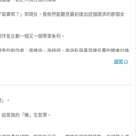
子寫書呢？」到現在，我依然能聽見最初提出這個請求的那個女
事

失」的願望，然而當願望成真，他們既後悔又恐懼，為了拯救意外
，尋找傳說中的「願之獸」……

作並企劃一個又一個學堂系列。

優秀的創作者：張維中、孫梓評、高培耘與黃羿瓅反覆的開會討論
好回憶

孩子，更想與他們一同走在成長的路上，不管是喜悅或失落；不管
展開
學校，許下一個偉大的夢想。在充滿小小憂煩與歡喜的青澀歲月
都那麼貴重，應該要被了解著、陪伴著，成為孩子心靈中恆常的暖
學們離別的日子，也在不斷的笑聲與難捨的淚水中悄悄來臨……

長、老師的認同，更令我們感到欣喜莫名的是，孩子們的真心喜
癒合？

】、【成語學堂Ⅱ】和【唐詩學堂】也都獲得了熱烈回響。

最歡樂的童年時光，直到升上國中後，阿鐵不得不告別爺爺回到都
」。

應全新生活的阿鐵，面臨了生命中難以承受的創痛……

化成許多個大孩子與小孩子，來到我的面前，與我微笑相認。讓我
這是我的「豬」生哲學。

探討孩子成長中各種情境的系列作品，有著這樣深刻的意義。

、人際關係、校園故事、奇幻冒險、闖關解謎、手足情誼、祖孫親
：「我的孩子考數學，演算題全對，但是一到應用題就完蛋了，他