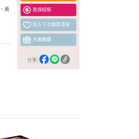
、
黃
直接結帳
放入下次購買清單
大量團購
分享: