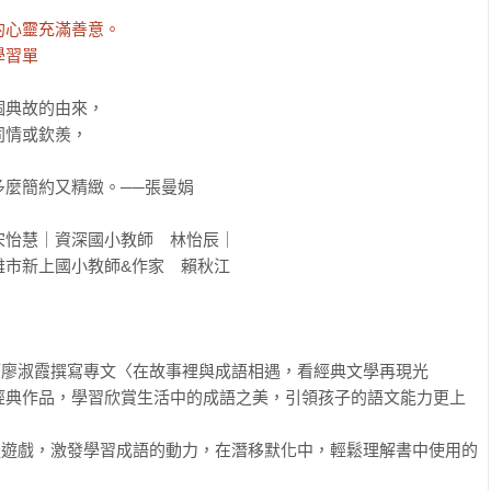
心靈充滿善意。

學習單
典故的由來，

情或欽羨，

麼簡約又精緻。──張曼娟

怡慧｜資深國小教師　林怡辰｜

市新上國小教師&作家　賴秋江

師廖淑霞撰寫專文〈在故事裡與成語相遇，看經典文學再現光
經典作品，學習欣賞生活中的成語之美，引領孩子的語文能力更上
謎遊戲，激發學習成語的動力，在潛移默化中，輕鬆理解書中使用的