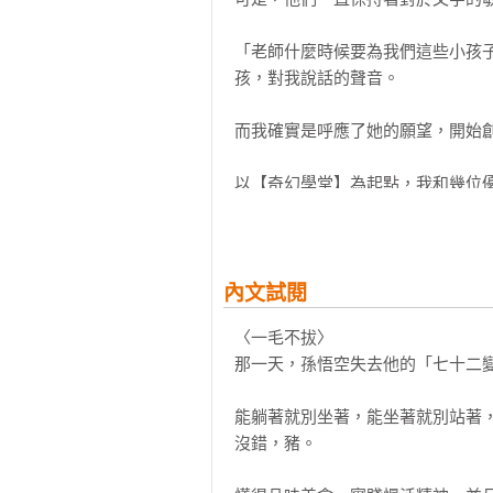
《尋獸記》

「老師什麼時候要為我們這些小孩
一個在推理冒險中感受手足情誼的故
孩，對我說話的聲音。

三兄妹不約而同的許下「讓爸媽消
消失的爸媽，他們必須前往滄海桑田
而我確實是呼應了她的願望，開始創
《我是光芒！》

以【奇幻學堂】為起點，我和幾位
夢想有多大的力量？一段畢業前的美
著，除了將古代經典的寶庫傳承給
六年愛班的同學們，為了幫助偏鄉
是相聚與離別，都是生命的課題，
裡，他們會如何攜手完成目標？而同
色調。

內文試閱
《爺爺泡的茶》

這樣的發想和作品，獲得了許多家
驟然離別的傷痛，需要多少時間才能
〈一毛不拔〉

愛。於是，接著而來的【成語學堂Ⅰ
和爺爺在茶山共度的歲月，是阿鐵
那一天，孫悟空失去他的「七十二變
市裡念書。然而這次分別，讓努力適
十年之後，那個最初提議的女孩，
能躺著就別坐著，能坐著就別站著，
們知道，當初不只是古典新詮，更是
◎本書關鍵字：成語、典故、作文
沒錯，豬。

情

也是在演講的時候，常有家長詢問