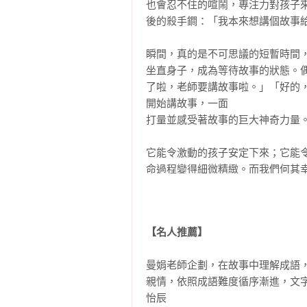
也會忍不住的喧鬧，專注力對孩子
後的殺手鐧：「我本來想講個故事給
「就算不讀經書，也應該回去照顧
護著他比較好。」

瞬間，真的是不可思議的短暫時間
坐直身子，成為等待故事的狀態。
小師弟沙悟淨感染了腸胃炎，從昨天
了啦，老師要講故事啦。」「好的
大師兄搔搔頭，嘟著嘴，沒好氣的說
開始講故事，一面

打量並感受著故事的巨大神奇力量。
「那是他不注意身體才變成這樣。自
它能令激動的孩子安定下來；它能
「怎麼能這麼說？誰想要生病啊？
命過程變得細微精緻。而我們何其
需要我們的幫忙。」師父轉過頭對我
之不盡，用之不竭。

「是啊，大師兄啊，小師弟的藥好像
讓古代人與現代人親密對話

【名人推薦】
自從成立了【張曼娟小學堂】之後
大師兄瞪大眼睛：「你叫我去買藥
二○○六年與親子天下合作，推出
你？」

曼娟老師企劃，在故事中理解成語
角度詮釋，獲得了許多回響。讓孩
親情，依照成語難度循序漸進，文
上了哪吒和花蕊兒；唐小山和唐大海
「我……也約了新認識的朋友，還要
怡辰

「你這個豬頭！看我怎麼修理你！」