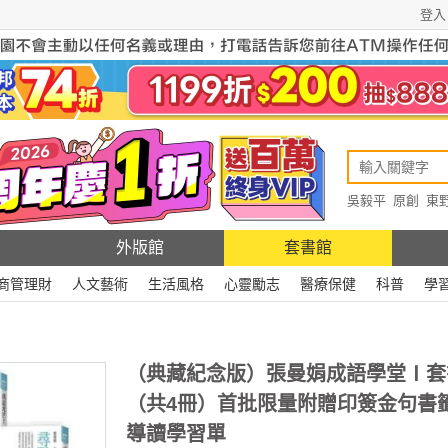
登入
吳毅平
原創
東
原創
Rewire
外版館
套書館
商管理財
人文藝術
生活風格
心靈勵志
醫療保健
科普
學
（典藏紀念版）張曼娟成語學堂Ⅰ套
（共4冊）首批限量附贈印簽金句書
導讀學習單