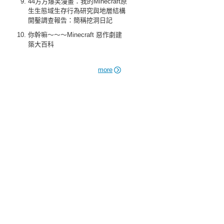
44方方爆笑漫畫：我的Minecraft原
生生態域生存行為研究與地層結構
開鑿調查報告：簡稱挖洞日記
你幹嘛～～～Minecraft 惡作劇建
築大百科
more