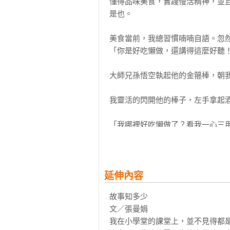
◎無注音，適合10~15歲以上閱讀

懂得品味美食，實踐慢活精神，並
根本看不懂題目呀。到底該怎麼辦？
◎十九項議題分類：性別平等、人權
是也。

◎學習領域分類：語文、社會、綜合
「中文力」不僅能提升國語文程度
美食當前，我總習慣喃喃自語。忽然
是閱讀力，還有理解力與表達力。
◎本系列共4冊

「你是好吃懶做，還講得這麼好聽！
卻是，應付考試，得到高分的歲月
1. 野蠻遊戲：中級班，寓言神話

與表達能力，他們將如何面對社會
2. 尋獸記：晉級班，推理尋寶

大師兄孫悟空執起他的金箍棒，朝我
望，才是我們十年來投入許多心血與
3. 我是光芒！：高級班，同儕社交

4. 爺爺泡的茶：少年班，親情啟示
我靈活的閃開他的棒子，左手拿起酒
我們感知到孩子無邊無際的想像力
語的無感，只是機械式的運用，於
「我哪裡好吃懶做了？看我一心三用
浮誇而淺薄，於是創作了【唐詩學堂
一旁的師父唐三藏見狀，出聲勸誡：
十年，彷彿只在一瞬之間，許多孩
情，成為孩子最知心的陪伴。
「你們就別鬧了。明天，咱們就要
延伸內容
要帶回去的行李吧。」

故事知多少

文／張曼娟

「我說師父啊，咱們這些年來經歷
我在小學堂的課堂上，並不見得都
老孫早就約了幾個新認識的朋友，準