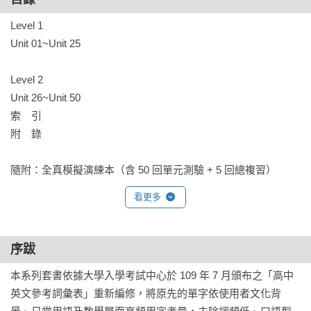
◆實戰演練最徹底！

Level 1

每單元 10 題精準測驗，每 10 單元一次總複習測驗，涵蓋字
Unit 01~Unit 25

彙、文意選填與克漏字，從單點記憶進化到篇章理解 。

Level 2

【WORD UP 數位學習四大特色】

Unit 26~Unit 50

•數位單字卡：告別看過就忘！

索　引 

紙本單字轉化為數位字卡，內建演算法自動篩選你不熟單字，
附　錄

精準增加複習頻率。

隨附：全真模擬演練本（含 50 回單元測驗 + 5 回總複習）
•美式專業朗讀：打造沉浸式聽說！

美籍老師錄製單字與例句音檔，支援多段變速播放，通勤、運
看更多
動隨點隨聽。

•多元複習模組：強化單字記憶！

序跋
提供「翻卡、拼字、聽力、三態」四種互動模式，隨時隨地強
本系列套書依據大學入學考試中心於 109 年 7 月頒布之「高中
化核心單字記憶。

英文參考詞彙表」重新編修，將原先的單字依使用者文化背