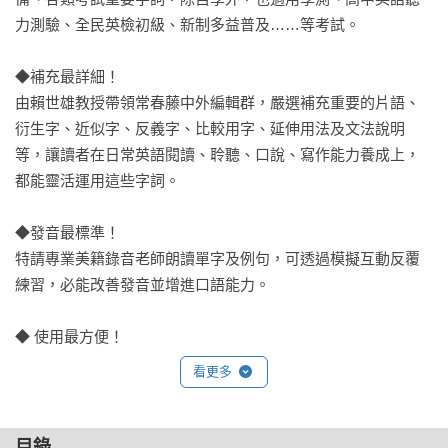
力測驗、全民英檢初級、新制多益普及……等考試。

◆補充最詳細！

由賴世雄教授帶領常春藤中外編輯群，嚴選補充重要的片語、
衍生字、近似字、反義字、比較用字、延伸用法及文法說明
等，讓讀者在日常英語閱讀、聆聽、口說、寫作能力養成上，
都能靈活運用這些字詞。

◆發音最標準！

特請專業美籍錄音老師朗讀單字及例句，可透過模擬互動反覆
練習，必能改善發音並增進口語能力。

◆ 使用最方便！

依照個人使用習慣，可自由選擇分頁式的 QR Code或一次完整
看更多
下載音檔，利用零星時間隨掃隨聽加深印象，必能增進聽力與
學習效率 ！

目錄