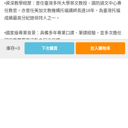
•資深教學經歷：曾任臺灣多所大學英文教授、國防語文中心專
任教官。亦曾任美加文教機構托福講師長達18年，為臺灣托福
成績最高分紀錄保持人之一。

•國家級專業背景：具備多年專業口譯、筆譯經驗，並多次擔任
國家重要慶典活動之同步口譯。

庫存=3
下次購買
放入購物車
•全方位影響力：擔任常春藤英語教學節目主講老師，賴教授的
英語教學法深受百萬學子推崇，陪伴無數臺灣高中生順利考取
理想志願。頻繁受邀至各大電視、網路節目分享英語學習方
法，深受廣大觀眾及讀者信賴。
看更多
基本資料