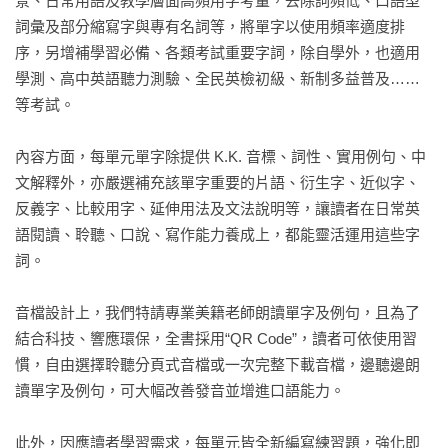
景、日常用語及教學層面高頻用字考量，去除詞頻低、口語型
•即時測驗回饋：進度科學規劃！

詞彙及部分縮寫字與專有名詞等，將單字以使用頻率適度排
測驗完自動批改，馬上知道答案。系統為你分配每日目標，學
序，另增補學習必備、各類考試重要字詞，除自學外，也適用
習進度隨時掌握。

學測、高中英語聽力測驗、全民英檢初級、新制多益普及……
等考試。

※本書內容同《A92 迎戰 108 新課綱：高中英文基礎字彙 
Levels 1 & 2》，特別針對演練需求升級為【高效演練版】。
內容方面，每單元單字除提供 K.K. 音標、詞性、實用例句、中
文解釋外，亦嚴選補充該單字重要的片語、衍生字、近似字、
反義字、比較用字、延伸用法及文法說明等，讓讀者在日常英
語閱讀、聆聽、口說、寫作能力養成上，都能靈活運用這些字
詞。

音檔設計上，我們特請專業美籍老師朗讀單字及例句，且為了
結合科技、響應環保，全書採用“QR Code”，讀者可依使用習
慣，自由選擇聆聽分頁式音檔或一次完整下載音檔，邊聽邊朗
讀單字及例句，可大幅改善發音並增進口語能力。

此外，因應讀者學習需求，每單元皆全新編寫練習題，強化即