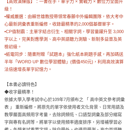
【高效演練版】：一書在手，單字力 × 實戰力 × 數位力全面升
級！

•權威嚴選：由賴世雄教授帶領常春藤中外編輯團隊，依大考中
心最新詞彙表重新編修，收錄最精準的2,000個基礎單字。

•CP值制霸：主單字結合衍生、相關字詞，學習量躍升至 3,000 
字以上，完美對應學測、高中英語聽力測驗、新制多益普及英
檢初級。

•紙電同步：隨書附贈「試題本」強化紙本刷題手感，再加碼送
半年「WORD UP 數位學習體驗」(價值450元)，利用高效演算
法倍速增長單字記憶力。
【本書必讀特色】

◆收字最精準！

依據大學入學考試中心於109年7月頒布之 「 高中英文參考詞彙
表 」 重新編修，將原先的單字依使用者文化背景、日常用語及
教學層面高頻用字考量，去除詞頻低、口語型詞彙及部分縮寫
字與專有名詞等，將單字以使用頻率適度排序，另增補學習必
備、各類考試重要字詞，除自學外，也適用學測、高中英語聽