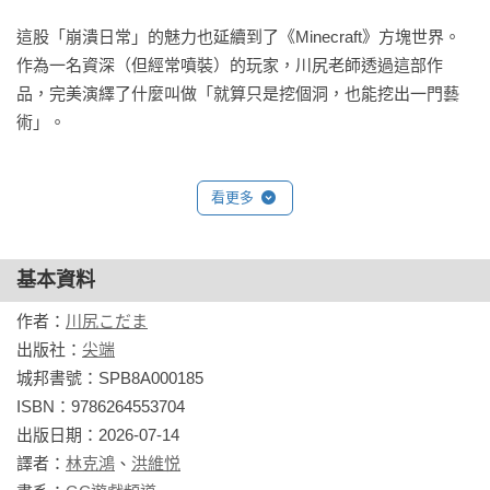
這股「崩潰日常」的魅力也延續到了《Minecraft》方塊世界。
作為一名資深（但經常噴裝）的玩家，川尻老師透過這部作
品，完美演繹了什麼叫做「就算只是挖個洞，也能挖出一門藝
術」。
看更多
基本資料
作者：
川尻こだま
出版社：
尖端
城邦書號：SPB8A000185

ISBN：9786264553704

出版日期：2026-07-14

譯者：
林克鴻
、
洪維悦