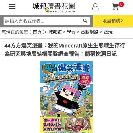
0
限量預購
您現在的位置：
首頁
＞
城邦館
>
學習
>
電腦網路
>
電玩
44方方爆笑漫畫：我的Minecraft原生生態域生存行
為研究與地層結構開鑿調查報告：簡稱挖洞日記