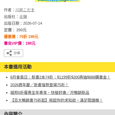
作者：
川尻こだま
出版社：
尖端
出版日期：2026-07-14
定價： 250元
優惠價：79折 198元
書虫VIP價：198元
本書適用活動
8月會員日：新書2本74折；$1199折$200再抽$888購書金！
2026周年慶／新書強勢登場75折！
城邦6折優惠全年專享，快搶好康／月暢銷新品
【百大暢銷書75折起】挑起你的求知欲，滿足閱讀癮！
內容簡介