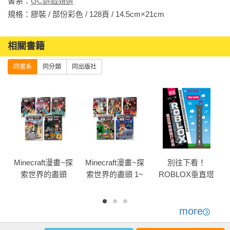
書系：
GC遊戲頻道
規格：膠裝 / 部份彩色 / 128頁 / 14.5cm×21cm                
相關書籍
同書系
同分類
同出版社
Minecraft漫畫~探
Minecraft漫畫~探
別往下看！
索世界的盡頭
索世界的盡頭 1~
ROBLOX垂直塔
T
6~10 (套書)
5 (套書)
樓跑酷打造術：
從零蓋出連高手
都腳軟的高塔創
more
意地圖