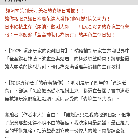
 讓阿神笑到美叮美噹的麥塊日常梗！！

讓你親眼見識日本廢柴達人發揮到極致的搞笑功力！

日本硬核生存（崩潰）觀測大師——川尻こだま的麥塊生存警
報：一本記錄「全套神裝化為烏有」的黑色生存日記！
•【100% 還原玩家的災難日常】：精確捕捉玩家在方塊世界中
「全套鑽石神裝掉進虛空與熔岩」的極致絕望瞬間！將那些最
讓人崩潰的慘烈片刻，轉化為充滿哲理與滑稽的生存教材。 

•【揭露資深老手的蠢萌操作】：明明是玩了四年的「資深老
鳥」，卻連「怎麼把馬從水裡撈上來」都還在苦惱？書中滿載
無數讓玩家們瘋狂點頭、感同身受的「麥塊生存共鳴」。 

實驗者（作者本人）自白： 「雖然這只是我的挖洞日記，但為
了紀念那些死得不明不白的裝備，我決定用最嚴謹、最正經八
百的學術規格，把這些悲劇寫成一份偉大的地下開鑿調查報