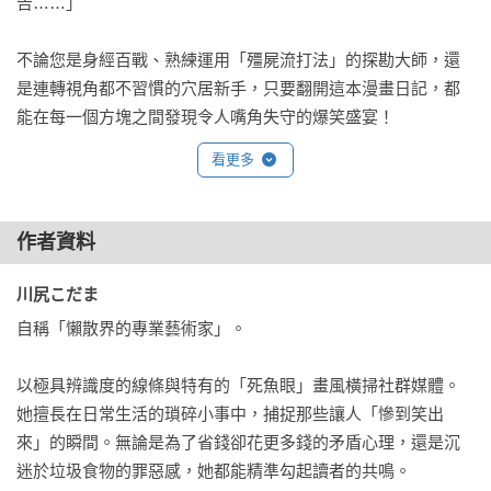
告……」 

不論您是身經百戰、熟練運用「殭屍流打法」的探勘大師，還
是連轉視角都不習慣的穴居新手，只要翻開這本漫畫日記，都
能在每一個方塊之間發現令人嘴角失守的爆笑盛宴！
看更多
作者資料
川尻こだま 
自稱「懶散界的專業藝術家」。

以極具辨識度的線條與特有的「死魚眼」畫風橫掃社群媒體。
她擅長在日常生活的瑣碎小事中，捕捉那些讓人「慘到笑出
來」的瞬間。無論是為了省錢卻花更多錢的矛盾心理，還是沉
迷於垃圾食物的罪惡感，她都能精準勾起讀者的共鳴。
