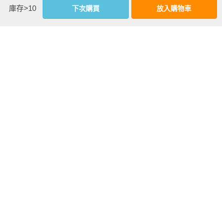
優惠活動快訊
庫存>10
下次購買
放入購物車
注意事項
若有任何購書問題，請參考
FAQ
花園快訊
︱
FAQ
︱
大量團購
︱
隱私權政策
︱
防詐騙提醒
客服信箱
︱客服專線：(02) 2500-7718
■ 版權所有，禁止轉載 ■