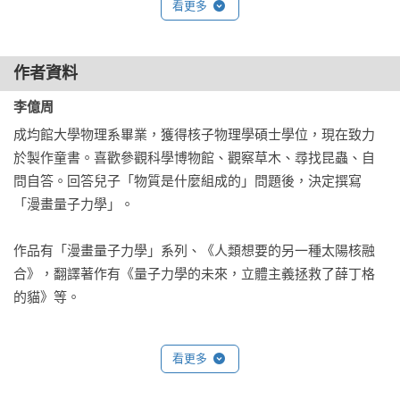
看更多
系列銷售超過40,000本

簡麗賢（北一女中物理教師）

作者資料
審定

李億周
林宣安（臺中長億高中教師）、黃偉誠（新北市海山國小自然
成均館大學物理系畢業，獲得核子物理學碩士學位，現在致力
科老師）、盧俊良（「阿魯米玩科學」FB 粉絲頁版主、岳明國
於製作童書。喜歡參觀科學博物館、觀察草木、尋找昆蟲、自
中小自然老師）

問自答。回答兒子「物質是什麼組成的」問題後，決定撰寫
鄭重推薦

「漫畫量子力學」。

■本書特色

作品有「漫畫量子力學」系列、《人類想要的另一種太陽核融
連結課堂內容、提供延伸學習：包含物理、化學、生物課程內
合》，翻譯著作有《量子力學的未來，立體主義拯救了薛丁格
容，提供相關科學知識，為自然科最佳延伸閱讀書單。

的貓》等。
連結學校課程：

國小四年級自然：燈泡亮了、光的世界

國小六年級自然：力與運動

看更多
國中八年級自然：物質的世界、光、影像與顏色、物質的基本