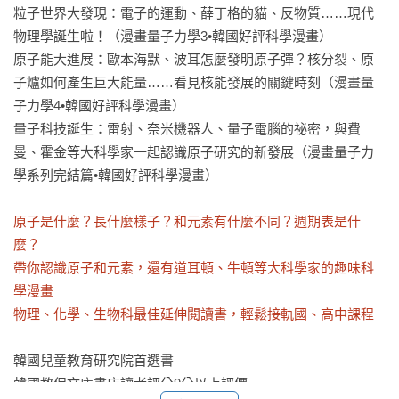
粒子世界大發現：電子的運動、薛丁格的貓、反物質……現代
物理學誕生啦！（漫畫量子力學3•韓國好評科學漫畫）

原子能大進展：歐本海默、波耳怎麼發明原子彈？核分裂、原
子爐如何產生巨大能量……看見核能發展的關鍵時刻（漫畫量
子力學4•韓國好評科學漫畫）

量子科技誕生：雷射、奈米機器人、量子電腦的祕密，與費
曼、霍金等大科學家一起認識原子研究的新發展（漫畫量子力
學系列完結篇•韓國好評科學漫畫）

原子是什麼？長什麼樣子？和元素有什麼不同？週期表是什
麼？

帶你認識原子和元素，還有道耳頓、牛頓等大科學家的趣味科
學漫畫

物理、化學、生物科最佳延伸閱讀書，輕鬆接軌國、高中課程
韓國兒童教育研究院首選書

韓國教保文庫書店讀者評分9分以上評價
