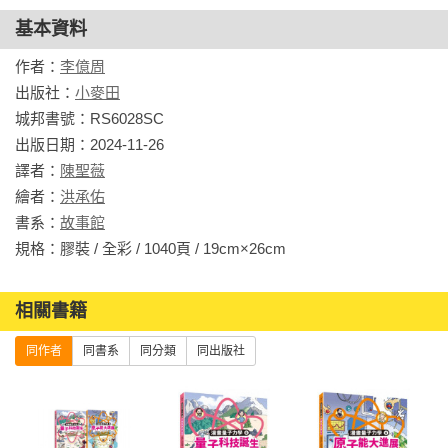
結構、化學反應

基本資料
國中九年級理化：力與運動

圖像解說，輕鬆學習：趣味漫畫說明科學原理，打造特別的圖
作者：
李億周
像閱讀學習體驗。

出版社：
小麥田
接觸科學新發展、擴展視野：提供最新科學知識，奠定未來學
城邦書號：RS6028SC

習基礎，激發不一樣的科學頭腦，開啟對科學的好奇心。

出版日期：2024-11-26

特別企畫「一起動動腦」單元：趣味解謎遊戲，鍛鍊思考、邏
譯者：
陳聖薇
輯推理能力，了解學習成果。

繪者：
洪承佑
附贈「科學家角色卡」：有趣卡牌遊戲，加深學習印象。

書系：
故事館
規格：膠裝 / 全彩 / 1040頁 / 19cm×26cm                
適讀年齡：10歲以上

關鍵字：物理、化學、原子、量子力學、科學漫畫

相關書籍
學習領域：自然與生活科技、物理、化學、生物

同作者
同書系
同分類
同出版社
■內容簡介

原子的發現、原子的結構、週期表、萬有引力……

奠定學習基礎，輕鬆接軌國、高中理化課！
