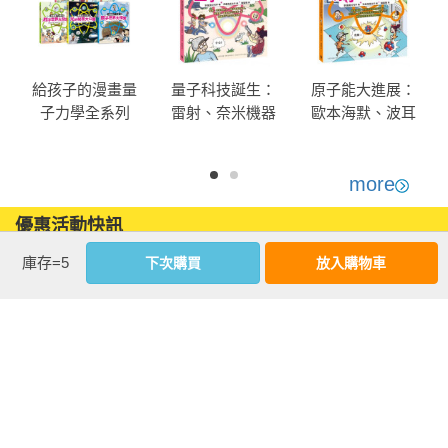
幸運抽中「歐洲核子研究組織」旅行的鄭多允，竟然和家裡的
小狗Mix一起獲得了穿越時空的機會！從四元素說到原子模型的
誕生，他們親自與從古希臘到現代的優秀科學家面對面，展開
給孩子的漫畫量
量子科技誕生：
原子能大進展：
原子世界與量子力學的學習之旅，意外發現研究原子世界而誕
子力學全系列
雷射、奈米機器
歐本海默、波耳
生的LED燈、半導體、核能發電都是生活中的一部分。而多允
（暢銷套書版 韓
人、量子電腦的
怎麼發明原子
和Mix是不是也能夠發現時空旅行的祕密呢？

國好評科學漫畫
祕密，與費曼、
彈？核分裂、原
全系列共五冊）
霍金等大科學家
子爐如何產生巨
more
書中還有「一起動動腦」單元，跟著好玩的謎題，鍛鍊邏輯推
一起認識原子研
大能量……看見
優惠活動快訊
好
究的新發展（漫
核能發展的關鍵
理能力。

畫量子力學系列
時刻（漫畫量子
附贈「科學家角色卡」，玩遊戲同時學習。

庫存=5
下次購買
放入購物車
完結篇•韓國好評
力學4•韓國好評科
科學漫畫）
學漫畫）
好讀又好玩的科普漫畫，快來開始奇妙的量子力學時空之旅
吧！

多允遇到的科學家有：

1. 德謨克利特：「原子論」提出者。

2. 波以耳：推翻「四元素說」，發現「波以耳定律」。
