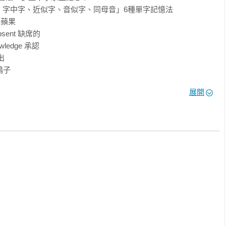
字中字、近似字、音似字、同母音」6種單字記憶法

 蘋果

sent 缺席的

ledge 承認



鴨子

展開
腦控制語言、思考及推理，右腦處理圖像的特性，全面刺激左右腦
從這本開始搶救！

！

會！本書透過「記憶法＋情境聯想」，幫助你快速掌握多益高頻字
、用得出來！
