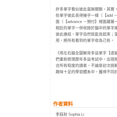
Point 2  首創視覺聯想 × 相似音順口
許多單字看似彼此毫無關聯，其實
擺脫舊式死記硬背的方法，結合「
些單字彼此長得幾乎一樣（【add 
的韻腳，看到英文單字就會唸，腦海
面（【advance －預付】裡面
相近的單字一併收錄於腦中的單字
Point 3 趣味插圖 × 深刻例句

彼此連結，單字自然就能背起來；掌
每一個單字搭配趣味的插圖及幽默
用，將所有看到的單字收為己有。

單字的印象、牢牢記住背過的單字
些許單字會使用相關例句表達。

《用左右腦全圖解背多益單字【虛
們重新梳理歷年多益考試中，出現頻
Point 4 學習紀錄表 × 常考星號標示

合所有程度的讀者，不論是初次挑
熟能生巧讓英文學習更臻完美，貼
趣味十足的學習體系中，獲得不同於
習和複習。每一個單字皆標註常用
它們通通記在腦海中！

為了讓學習更加輕鬆且不受限，本
書單字與例句，採「中英雙語對照
Point 5 「Youtor App」× 多益單字
啟動左、右腦記憶，達到邊聽邊背的效果
特別邀請專業美籍老師錄製全書共3,0
或使用電腦網頁，都可以隨點隨聽
作者資料
App」掃描書中QR Code，就能
供更輕鬆趣味的學習方法，讓讀者
李鈺秋 Sophia Li 

成效，拿下好成績！
