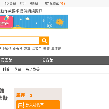
加入會員
紅利
6折購
購物車
(
0
)
野
16647
皮卡丘
寫真
楊双子
親簽
奧德賽
漫畫館
影音館
科普
學習
親子教養
讀
庫存 = 3
P虛擬
放入購物車