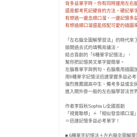
背多益單字時，你有同時運用左右腦
還是都考死記硬背的方法，硬記單字
有想過一邊念順口溜，一邊記憶多益
有想過順口溜還能搭配可愛的插圖
「左右腦全圖解學習法」的時代來了
拋開過去式的填鴨背誦法，

結合首創的「6種單字記憶法」，

幫你把記憶英文單字變簡單。

左腦看單字與例句、右腦看用插圖加
用6種單字記憶法迅速掌握多益必考3,
強烈推薦國高中生、備考多益或全民
進入開外掛一般的左右腦學習法世界
作者李鈺秋Sophia Li全國首創

「視覺聯想」＋「相似發音順口溜」
＝迅速記憶多益必考單字！

■ 6種單字記憶法＋左右腦全圖解學