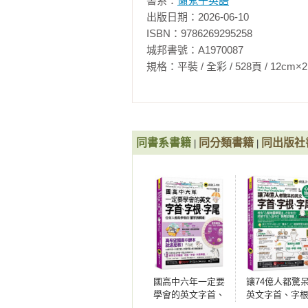
書系：
懶鬼子英語
（3）後來雖然有了利用QR Co
出版日期：2026-06-10

上網的狀態，且從掃描到聽取音檔的
ISBN：9786269295258

（4）因此，我們為了同時解決讀者
城邦書號：A1970087

專利，希望這個輔助學習的工具，能
規格：平裝 / 全彩 / 528頁 / 12cm×21cm   
3. 「VRP虛擬點讀筆」就是這麼方便
（1）讀者只要透過書中的QR Code連結
系統手機）

（2）下載完成後，可至App目錄中
同書系書籍
同分類書籍
同出版社
|
|
至手機使用。

（3）當音檔已完成下載後，讀者只要拿
隨時掃描書中頁面的QR Code立
（4）「VRP虛擬點讀筆」就像是點
習。

（5）「VRP虛擬點讀筆」比點讀
動點選想要的頁數，聆聽該頁音檔。
（6）如果讀者擔心音檔下載後太
公司書籍的讀者等於有一個雲端的C
國高中六年一定要
讓74億人都驚
學會的英文字首、
英文字首、字
（7）詳細使用及操作方法請見書中
字根、字尾：任何
字尾心智地圖