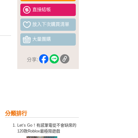
直接結帳
放入下次購買清單
大量團購
分享:
分類排行
Let‘s Go！有感筆電從不會缺席的
120款Roblox最極限遊戲