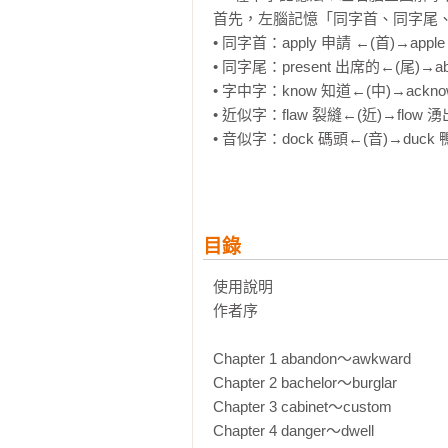
首先，左腦記憶「同字首、同字尾、
• 同字首：apply 申請 ←(首)→apple
• 同字尾：present 出席的←(尾)→ab
• 字中字：know 知道←(中)→acknow
• 近似字：flaw 裂縫←(近)→flow 湧出
• 音似字：dock 碼頭←(音)→duck 
• 同母音：fake 假的←(母)→face 臉

接著用右腦記憶視覺插圖。利用左
的學習！

目錄
搶救多益力！

使用說明

AI時代仍然至關重要的多益成績，就
作者序

■ 理解必考字彙，考試怎麼考都不怕
Chapter 1 abandon～awkward

熟悉多益字彙，聽力閱讀怎麼出都
Chapter 2 bachelor～burglar

彙，不再死背、不再混淆，真正記得
Chapter 3 cabinet～custom

Chapter 4 danger～dwell
