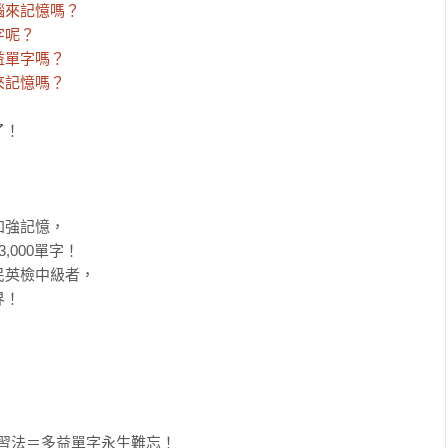
來記憶嗎？

呢？

單字嗎？

來記憶嗎？
！

強記憶，

000單字！

英檢中級者，

！



習法＝多益單字永生難忘！
