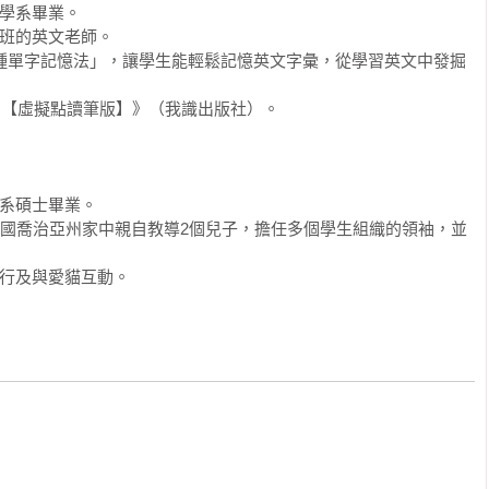
學系畢業。

例句、補充單字中英文、英文例句。

班的英文老師。

6種單字記憶法」，讓學生能輕鬆記憶英文字彙，從學習英文中發掘
擬點讀筆）使用方式請見下方說明。

單字【虛擬點讀筆版】》（我識出版社）。

介紹］

RP虛擬點讀筆」（Virtual Reading Pen）App及網頁版雙
關的音檔或影片。

系碩士畢業。

在美國喬治亞州家中親自教導2個兒子，擔任多個學生組織的領袖，並
VRP虛擬點讀筆）

旅行及與愛貓互動。


結，或是於App商城搜尋「Youtor App」下載即可。



時，為了要聽隨書附贈的音檔，總是要拿出已經很少在用的CD播
用，耗時又不方便。

」來改善此種學習上的不方便，但是一支筆加一本書往往就要二、三
值真的很低。
