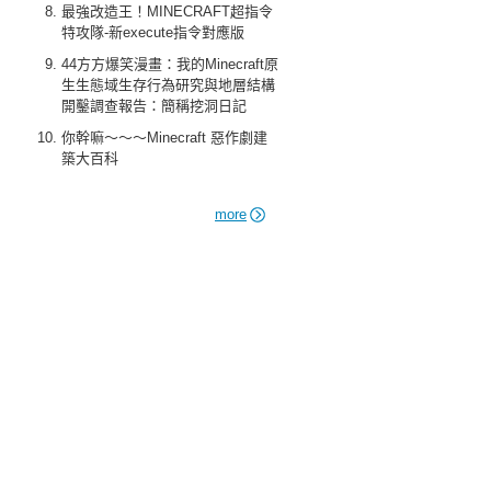
最強改造王！MINECRAFT超指令
特攻隊-新execute指令對應版
44方方爆笑漫畫：我的Minecraft原
生生態域生存行為研究與地層結構
開鑿調查報告：簡稱挖洞日記
你幹嘛～～～Minecraft 惡作劇建
築大百科
more