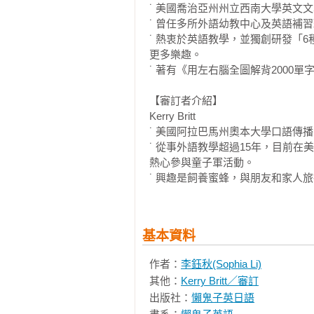
˙ 美國喬治亞州州立西南大學英文文
★ 音檔收錄主要單字中英文、英文
˙ 曾任多所外語幼教中心及英語補習
★ 本書不提供光碟及音檔下載。

李鈺秋
˙ 熱衷於英語教學，並獨創研發「
★ 音檔可離線聽取。

更多樂趣。

★ Youtor App（內含VRP 虛
˙ 著有《用左右腦全圖解背2000
［「VRP虛擬點讀筆」App及網頁版
【審訂者介紹】

為了方便讀者更方便使用本書，特別開發「V
Kerry Britt

版本，幫助讀者有效率地讀取本書相
˙ 美國阿拉巴馬州奧本大學口語傳播
˙ 從事外語教學超過15年，目前
熱心參與童子軍活動。

■ 線上下載「Youtor App」（內含
˙ 興趣是飼養蜜蜂，與朋友和家人
1. 在哪裡下載「VRP虛擬點讀筆」？
（1）讀者可以掃描書中的QR Code連
2. 為什麼會有「VRP虛擬點讀筆」？
基本資料
（1）以往讀者購買語言學習工具書
作者：
李鈺秋(Sophia Li)
放器或利用電腦轉存音檔到手機來使
其他：
Kerry Britt／審訂
（2）坊間當然也有推出「點讀筆
出版社：
懶鬼子英日語
千元，且各家點讀筆又不相容，CP