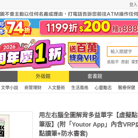
登入
吳毅平
原創
東
原創
Rewire
外版館
套書館
文學小說
商管理財
人文藝術
生活風格
心靈勵志
醫療保健
用左右腦全圖解背多益單字【虛擬點
筆版】(附「Youtor App」內含VR
點讀筆+防水書套)