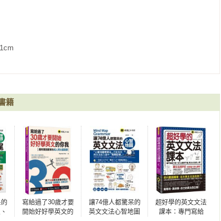
de掃描下載檔案至手機來聽取音檔的方式，但手機不僅必須要一直處在
時間往往要花個5秒以上，很令人氣結。

以上三種困擾，特別領先全球開發了「VRP虛擬點讀筆」，並獲得
讓讀者不僅不用再額外花錢，且使用率和相容性也是史上最高。

             
！

，就能立即下載「Youtor App」。（僅限iPhone和Android二種
搜尋需要的音檔或直接掃描內頁QR Code，將音檔一次從雲端下載
書籍
出手機並開啟「Youtor App」（內含VRP虛擬點讀筆），就能
即讀取音檔（平均1秒內）且不需要開啟上網功能。

讀筆一樣好用，還可以調整播放速度（0.8-1.2倍速），加強聽力練
筆更好用，具有定時播放、背景播放的功能，也可以自動換頁或是手


佔手機空間，也可以隨時刪除音檔，下次需要使用時再下載。購買本
D櫃可隨時使用。

呆的
寫給過了30歲才要
讓74億人都驚呆的
超好學的英文文法
根、
開始好好學英文的
英文文法心智地圖
課本：專門寫給
使用說明。

【虛
你我：邁向雙語國
（附10張文法心智
「學了好久都學不