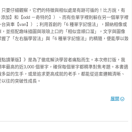
溜

，只要仔細觀察，它們的特徵與相似處是有跡可循的！比方說，有
相似發音順口溜」、「圖像記憶」與「視覺聯想」，利用每句例句
－添加】和【odd －奇特的】）、而有些單字裡則躲在另一個單字裡
中立即出現畫面，永生難忘。

藏著一台貨車【van】）；利用首創的「6 種單字記憶法」，歸納相像或
庫，並搭配趣味插圖與琅琅上口的「相似音順口溜」，文字與圖像
握了「左右腦學習法」與「6 種單字記憶法」的精隨，便能學以致
風趣的例句來記憶單字用法，運用系統化的單字記憶策略，加深對
，快速增加英文字彙量。為了讓讀者瞭解相關單字的記憶法，書中
擬點讀筆版】》是為了徹底解決學習者痛點而生。本次修訂版，我
率最高的近3,000 個單字，確保每個單字都精準對焦考題。本書適
戰多益的生手，或是追求更高成就的老手，都能從這套邏輯清晰、
心設計一款專屬的學習紀錄表，讓讀者可以仔細記錄下每一次的預
以往的突破性成長。

及常考的星號，星號愈多表示測驗中出現的機率愈大，要花時間將
次修訂也全面升級了配套資源：我們再次邀請專業美籍老師錄製全
展開
」模式，讓讀者不論在通勤、運動或零碎時間，透過聽覺也能同步
例句

。只要用出版社提供的Youtor App 掃描書中對應的QR Code
00單字與其相關記憶法之字彙，讀者只須用手機中的「Youtor 
。希望這本《用左右腦全圖解背多益單字【虛擬點讀筆版】》能提
運用零碎時間複習相關單字！

更有效率地背單字，甚至應用到其他的考試準備中，順利展現學習