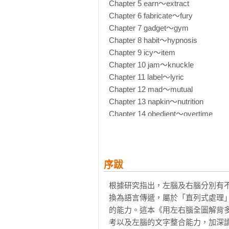
■ 掌握多益必考單字，未來由此開展
Chapter 5 earn～extract

亮眼的檢定成績，是開啟頂尖職涯
Chapter 6 fabricate～fury

致勝先機，卓越的英語力更是你身受
Chapter 7 gadget～gym

Chapter 8 habit～hypnosis

■ 英文聽讀厲害，國際視野打開！

Chapter 9 icy～item

聽力方面別擔心，這本書也會照顧你的
Chapter 10 jam～knuckle

邀請專業美籍老師錄製書中的英文單
Chapter 11 label～lyric

Chapter 12 mad～mutual

【使用說明】

Chapter 13 napkin～nutrition

Point 1  6種單字記憶法 × 迅速掌
Chapter 14 obedient～overtime

首創「同字首、同字尾、字中字、近
Chapter 15 pack～quote

就能輕鬆記住1,500個多益必考單字，
Chapter 16 racial～rust

Chapter 17 salary～symphony

• 同字首：apply 申請 ←(首)→apple
Chapter 18 tactic～tune

序跋
• 同字尾：present 出席的←(尾)→ab
Chapter 19 umpire～utility

• 字中字：know 知道←(中)→acknow
根據研究指出，左腦及右腦分別有
Chapter 20 vacant～voyage

• 近似字：flaw 裂縫←(近)→flow 湧出
換為語言傳遞，屬於「直列式處理
Chapter 21 wade～wrap

• 音似字：dock 碼頭←(音)→duck 
的能力。這本《用左右腦全圖解背
Chapter 22 xerox～yield
• 同母音：fake 假的←(母)→face 臉

考以及左腦的文字整合能力，加深讀