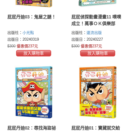
屁屁丹迪03：鬼屋之謎！
屁屁偵探動畫漫畫11 噗噗
成立！萬事ＯＫ俱樂部
出版社：
小光點
出版社：
遠流出版
出版日：20240319
出版日：20240227
$300
優惠價237元
$300
優惠價237元
放入購物車
放入購物車
屁屁丹迪02：尋找海盜祕
屁屁丹迪01：寶藏就交給