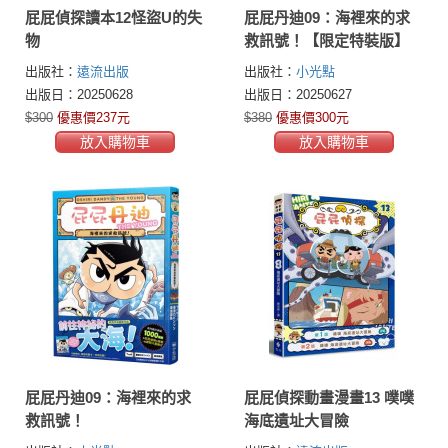
屁屁偵探讀本12怪盜U的失
屁屁丹迪09：海裡來的求
物
救訊號！【限定特裝版】
出版社：
遠流出版
出版社：
小光點
出版日：20250628
出版日：20250627
$300
優惠價237元
$380
優惠價300元
放入購物車
放入購物車
屁屁丹迪09：海裡來的求
屁屁偵探動畫漫畫13 噗噗
救訊號！
海底遺址大冒險