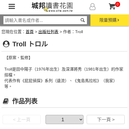
0
限量預購
您現在位置：
首頁
>
出版社列表
> 作者：Troll
Troll トロル
【原案、監修】
Troll是田中陽子（1976年出生）及深澤將秀（1981年出生）的作家
搭檔。
代表作有《屁屁偵探》系列（遠流）、《鬼島馬拉松》（我家）
等。
作品列表
< 上一頁
下一頁 >