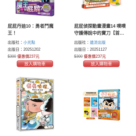
屁屁丹迪10：勇者鬥魔
屁屁偵探動畫漫畫14 噗噗
王！
守護傳說中的寶刀【首刷
特贈屁屁偵探主君造型閃
出版社：
小光點
出版社：
遠流出版
卡】
出版日：20251202
出版日：20251127
$300
優惠價237元
$300
優惠價237元
放入購物車
放入購物車