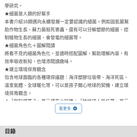
學研究。

★細菌是人類的好幫手

本書介紹16類邁向永續發展一定要認識的細菌。例如固氮菌幫
助作物生長、蘇力菌殺死害蟲，還有可以分解塑膠的細菌、控
制植物生長的細菌、會發電的細菌等。

★細菌角色化＋圖解閱讀

將看不見的細菌角色化，並適時搭配圖解，幫助理解內容，有
效率吸收新知，也增添閱讀趣味。

★建立環境保育觀念

包含地球面臨的各種環保議題：海洋塑膠垃圾帶、海洋死區、
溫室氣體、全球暖化等，可以是孩子關心地球的契機，建立環
境保育觀念。

★「你知道嗎？」單元補充小知識；「給地球人的任務」單元
看更多
激發研究精神

設計有「你知道嗎？」與「給地球人的任務」小單元，適時補
充細菌相關知識，提供多樣研究主題，練習資料收集並養成研
目錄
究精神。
