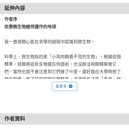
拿細菌當肥料

延伸內容
生物肥料的好處

操控植物的神奇魔法

作者序

欺騙植物努力長大的細菌——用激素操控植物的細菌

依靠微生物維持運作的地球
勸植物不要保留實力

田裡的小幫手

我一直很開心能在求學的過程中認識到微生物。

給我繼續長大！

生病也不怕

科學上，微生物指的是「小到肉眼看不見的生物」。根據這個
幫忙植物殺死害蟲的細菌——能當作殺蟲劑的細菌

標準，就算將這些生物擺在你面前，也沒辦法用眼睛察覺它
不請自來的蟲蟲

們，當然也就不會注意到它們做了什麼。還好我在大學時修了
會區分好蟲壞蟲的正義使者

微生物學，進了研究細菌的實驗室，才讓我有了能「看見」微
蘇力菌的地雷式埋伏

生物，知道微生物做了什麼的本事。

看更多
細菌生化武器

細菌牌食物轉換器

原來微生物做了很多對地球來說很重要的事啊！它們分解廢物
從細菌獲取必要的養分——可以吃的細菌

垃圾，照顧植物、動物，推動養分在世界裡流轉。人類在地球
為什麼細菌可以吃？

上吃喝拉撒玩，對環境造成影響。這些微生物，尤其是細菌，
作者資料
細菌是最棒的養分轉換器

靜靜的將我們製造的破壞一點一點慢慢修復回來，就像爸爸媽