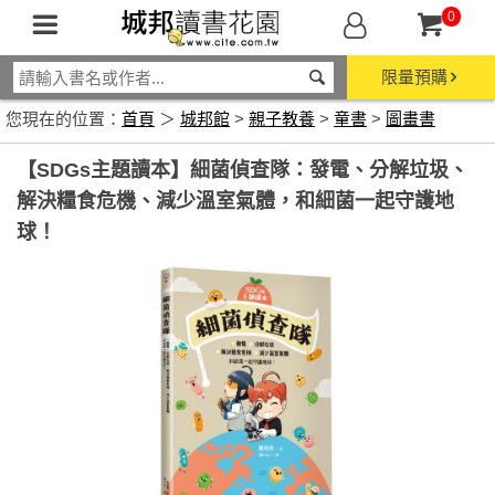
0
限量預購
您現在的位置：
首頁
＞
城邦館
>
親子教養
>
童書
>
圖畫書
【SDGs主題讀本】細菌偵查隊：發電、分解垃圾、
解決糧食危機、減少溫室氣體，和細菌一起守護地
球！