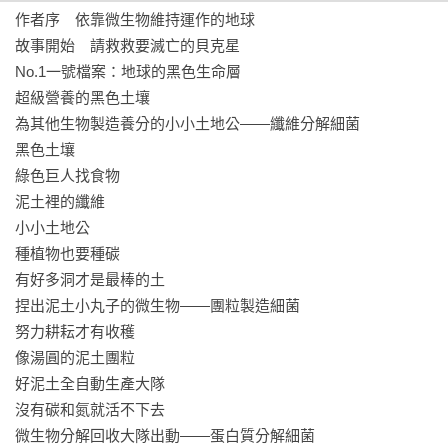
作者序　依靠微生物維持運作的地球

適讀年齡：10歲以上

故事開始　請救救要滅亡的貝克星

關鍵字：SDGs、永續、環保、保育

No.1一號檔案：地球的黑色生命層

學習領域：自然與生活科技、綜合活動

超級營養的黑色土壤

為其他生物製造養分的小小土地公——纖維分解細菌

▋內容簡介

黑色土壤

糧食不夠怎麼辦？細菌來幫忙：製造好土壤、提供充足養分、
綠色巨人找食物

殺死害蟲。

泥土裡的纖維

汙染問題怎麼解決？細菌來幫忙：分解垃圾、清潔廢水。

小小土地公

再生資源哪裡找？細菌來幫忙：廚餘變肥料、用糞便發電、細
種植物也要種碳

菌竟然也會發電！

有好多洞才是最棒的土

地球暖化怎麼辦？細菌來幫忙：抓住二氧化碳、把碳存起來。

捏出泥土小丸子的微生物——團粒製造細菌

努力耕耘才有收穫

為了拯救受到嚴重汙染的家園，貝克星人雷文搭乘太空船前往
像湯圓的泥土團粒

地球，找尋恢復貝克星自然環境的方法。

好泥土全自動生產大隊

他發現了地球超小萬能生物「細菌」，可以去除汙染、殺死害
沒有碳和氮就活不下去

蟲、清理垃圾，還可以製造食物、將廢物變資源……跟著雷文
微生物分解回收大隊出動——蛋白質分解細菌
