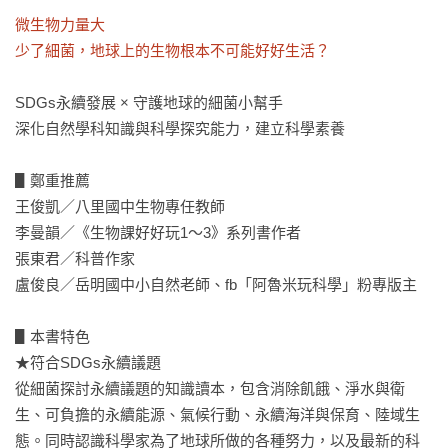
微生物力量大

少了細菌，地球上的生物根本不可能好好生活？
SDGs永續發展 × 守護地球的細菌小幫手

深化自然學科知識與科學探究能力，建立科學素養

▋鄭重推薦

王俊凱／八里國中生物專任教師

李曼韻／《生物課好好玩1～3》系列書作者

張東君／科普作家

盧俊良／岳明國中小自然老師、fb「阿魯米玩科學」粉專版主

▋本書特色

★符合SDGs永續議題

從細菌探討永續議題的知識讀本，包含消除飢餓、淨水與衛
生、可負擔的永續能源、氣候行動、永續海洋與保育、陸域生
態。同時認識科學家為了地球所做的各種努力，以及最新的科