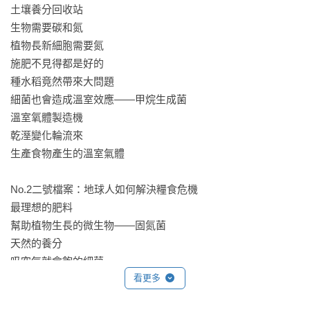
一起認識地球的永續小幫手！
土壤養分回收站

生物需要碳和氮

植物長新細胞需要氮

施肥不見得都是好的

種水稻竟然帶來大問題

細菌也會造成溫室效應——甲烷生成菌

溫室氧體製造機

乾溼變化輪流來

生產食物產生的溫室氣體

No.2二號檔案：地球人如何解決糧食危機

最理想的肥料

幫助植物生長的微生物——固氮菌

天然的養分

吸空氣就會飽的細菌

看更多
施肥造成的影響

造福地下社會
