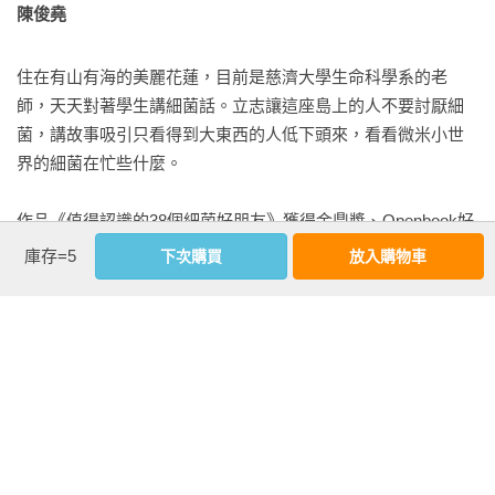
變臉大師

媽每天整理家裡，收拾小孩搞出來的亂七八糟一樣。別以為微
陳俊堯
單細胞生產器

生物的努力看起來沒有讓地球更好、更美，但如果少了它們，
地球可是會失控的。

住在有山有海的美麗花蓮，目前是慈濟大學生命科學系的老
No.3三號檔案：整理地球

師，天天對著學生講細菌話。立志讓這座島上的人不要討厭細
太多塑膠了怎麼辦

沒有微生物，這星球上的生物根本不可能像現在這樣好好生
菌，講故事吸引只看得到大東西的人低下頭來，看看微米小世
尋找吃塑膠的細菌——分解塑膠的細菌

活。

界的細菌在忙些什麼。

太陽光來幫細菌的忙

塑膠大陸的傳說

但同時，大家也因為看不見，就把微生物做的事當成是自然而
作品《值得認識的38個細菌好朋友》獲得金鼎獎、Openbook好
山裡海裡的塑膠微粒

然就會發生的事。我們已經太習慣微生物長久以來提供的服
書獎、臺北國際書展大獎首獎肯定。《細菌好朋友2》獲得吳大
庫存=5
下次購買
放入購物車
好毒好毒的地球

務。這時如果有個其他星球來的人，他可能會很驚訝的發現，
猷科普獎特別推薦獎。
細菌掃毒大隊——分解毒物的細菌

這麼大的地球居然是靠那麼小的微生物維持運作。這位發現地
自私地球人放出的惡鬼

球祕密的外星朋友，大概會跟在某個半夜從論文裡讀到這些神
有機溶劑汙染

奇事蹟的我，有著一樣的驚喜吧？

看更多
農藥也是問題

更難消除的金屬

我想在這本書裡告訴你，這些神奇的小生物做了好多事。長時
讓髒水變乾淨的魔法

基本資料
間的演化讓不同的微生物間擁有能巧妙搭配彼此的能力，努力
細菌吃東西的同時就可以淨化水——淨化水的細菌

活下來的同時也照顧了地球。而人類目前才只看懂它們合作關
作者：
陳俊堯
讓水回復純淨
