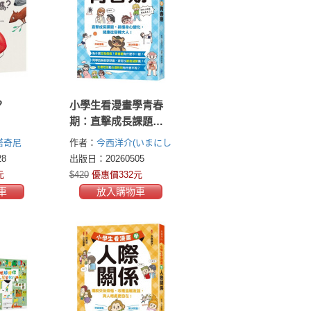
？
小學生看漫畫學青春
期：直擊成長課題，
搞懂身心變化，健康
塔奇尼
作者：
今西洋介(いまにし
從容轉大人！
 )
ようすけ)
8
出版日：20260505
元
$420
優惠價332元
車
放入購物車