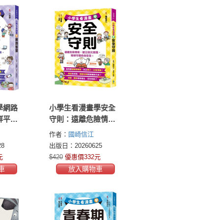
學網路
小學生看漫畫學安全
群平
守則：遠離危險情
世界，
境，建立防災意識，
作者：
國崎信江
陷阱！
聰明守護自身安全！
8
出版日：20260625
元
$420
優惠價332元
車
放入購物車