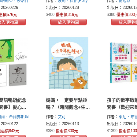
娜塔莉亞．莎洛什
作者：
波莉．費伯(Polly
作者：
劉旭恭
EL社會情緒學
餘……回收物的再生
ia Shaloshvili)
Faber)
0260226
出版日：20260128
出版日：2026012
解與陪伴，讓
之旅（符合108課綱．
惠價576元
$400
優惠價316元
$380
優惠價300
出莫名情緒低
SDGs永續閱讀書單．
放入購物車
放入購物車
放入購物
得探索世界勇
地球小公民必讀繪
本）
雙語暢銷紀念
媽媽，一定要早點睡
孩子的數字啟
套書】愛心樹
嗎？（時間觀念+生活
套書（歡迎來
的一角+失落的
習慣+親子關係）
的家＋誰才是
謝爾．希爾弗斯坦
作者：
艾可
作者：
東尼．布德曼
見大圓滿（珍
數字＋奇數與
verstein)
Bradman)
0260122
出版日：20260113
出版日：2026010
大師謝爾．希
戰爭＋數字派
惠價843元
$380
優惠價300元
$1399
優惠價103
坦最動人的經
加倍）