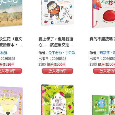
永生花（臺文
要上學了，但是我擔
真的不能按嗎
雙語繪本，附
心……該怎麼交朋
語說故事音
友？老師很凶嗎？只
林柏廷
作者：
兔子老師．宇佐歐
作者：
瑪蒂德．
有我做不到？不想去
(usao)
(Matilde Tacchini
0260625
出版日：20260528
出版日：2026052
學校？（寫給即將上
惠價316元
$380
優惠價300元
$380
優惠價300
小學與剛入學的孩
放入購物車
放入購物車
放入購物
子‧人際關係‧分離
焦慮‧親子共讀）