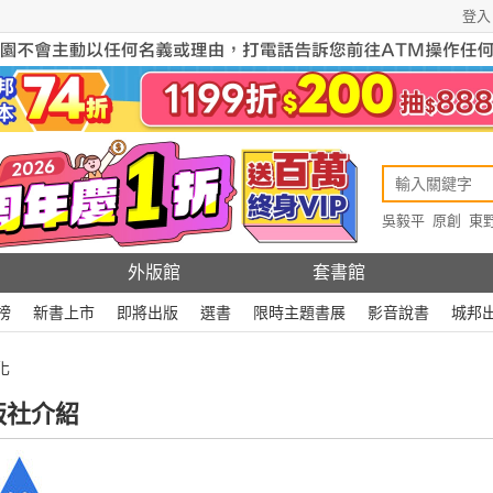
登入
吳毅平
原創
東
原創
Rewire
外版館
套書館
榜
新書上市
即將出版
選書
限時主題書展
影音說書
城邦
化
版社介紹