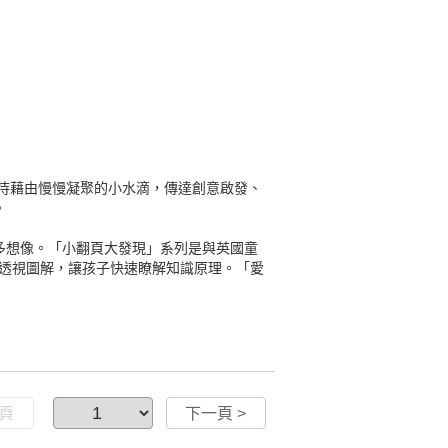
期待藉由慢慢凝聚的小水滴，傳達創意啟發、
。
多想像。「小翻頁大發現」系列是與英國童
計與透視圖解，讓孩子快速瞭解知識原理。「愛
一頁
下一頁 >