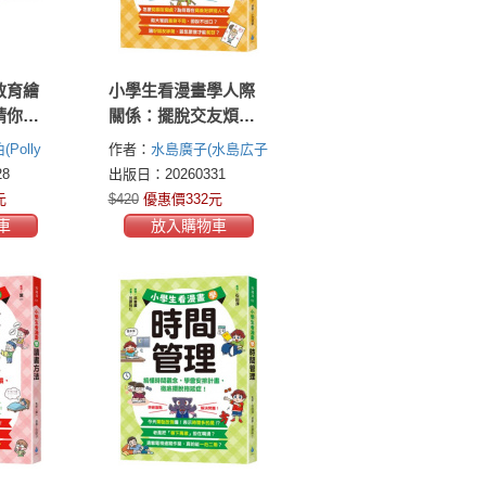
教育繪
小學生看漫畫學人際
請你幫
關係：擺脫交友煩
！地球
惱，收穫溫暖友誼，
Polly
作者：
水島廣子(水島広子
民行動
與人相處更自在！
邦廷
Mizushima Hiroko)
8
出版日：20260331
8課綱．
元
$420
優惠價332元
讀書單．
車
放入購物車
讀繪