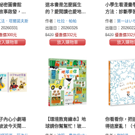
祕密圖書館
這本書是怎麼誕生
小學生看漫畫
故事啟發，見
的？愛閱讀也愛地
方法：診斷學
下的勇氣與希
球，讓書的生命更長
點，養成讀書
瓦法．塔爾諾夫斯
作者：
杜拉．帕帕
作者：
葉一はい
久（符合SDGs責任消
拿到你的最佳
(Rodoula Pappa)
0260331
出版日：20260326
出版日：2026022
費與生產、氣候行
惠價300元
$420
優惠價332元
$420
優惠價332
動）
放入購物車
放入購物車
放入購物
子內心小劇場
【環境教育繪本】地
你看看你，把
波波今天鬧彆
球請你幫幫忙！玻
得這麼亂！（
沙覺得好害
璃、紙類、金屬、廚
紀念版）