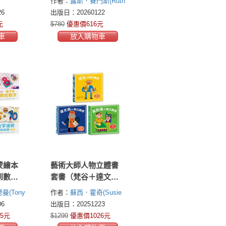
作者：
露斯．賽門斯(Ruth
皮膚到內部器官，層
Symons)
6
出版日：20260122
層探索人體深處，就
元
$780
優惠價616元
像身歷其境的解剖
車
放入購物車
課）
蒙繪本
藝術大師人物立體書
到數字
套書（梵谷＋達文西
完美的
＋芙烈達，驚喜多層
(Tony
作者：
蘇西．霍奇(Susie
偶數的
次翻頁，藝術家生平
Hodge)
艾莉絲．哈爾曼
6
出版日：20251223
對好玩
＋經典名畫，美學素
(Alice Harman)
5元
$1299
優惠價1026元
養從小養成）