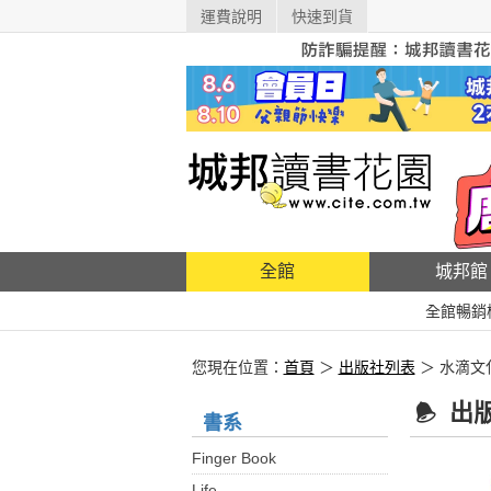
運費說明
快速到貨
全館
城邦館
全館暢銷
您現在位置：
首頁
＞
出版社列表
＞ 水滴文
出
書系
Finger Book
Life