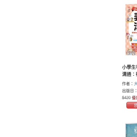
小學生
溝通：
緒，掌
作者：
化身溝
出版日：2
$420
優