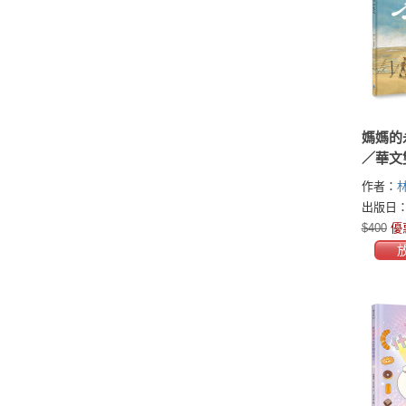
媽媽的
／華文
作者臺
作者：
檔）
出版日：2
$400
優