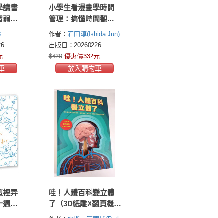
學讀書
小學生看漫畫學時間
習弱
管理：搞懂時間觀
習慣，
念，學會安排計畫，
ち
作者：
石田淳(Ishida Jun)
成績！
徹底擺脫拖延症！
6
出版日：20260226
元
$420
優惠價332元
車
放入購物車
這裡弄
哇！人體百科變立體
十週年
了（3D紙雕X翻頁機關
X互動科普書，從外層