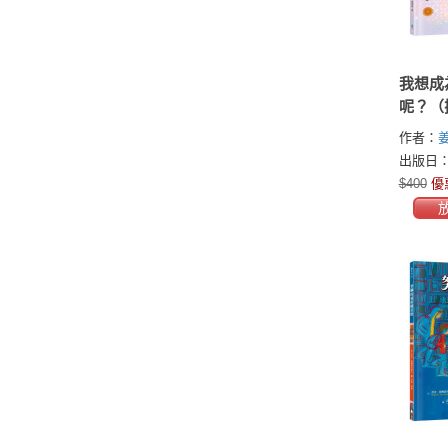
我想成
呢？（
抱多元
作者：
本）
出版日：2
$400
優