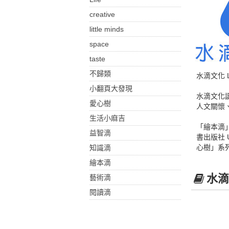
creative
little minds
space
taste
不歸類
水滴文化 Les
小翻頁大發現
水滴文化
愛心樹
人文關懷
生活小麻吉
「繪本滴
益智滴
書出版社
心樹」系
知識滴
繪本滴
水滴
藝術滴
閱讀滴