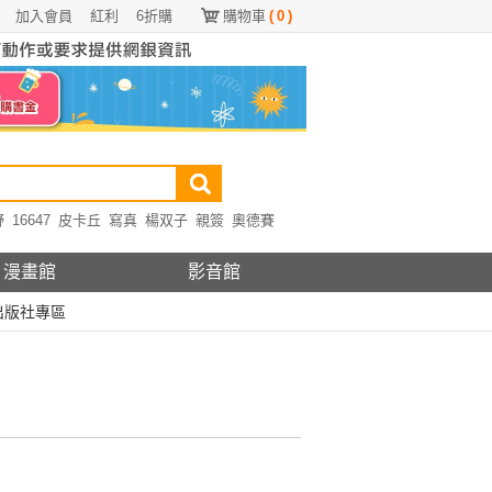
加入會員
紅利
6折購
購物車
(
0
)
野
16647
皮卡丘
寫真
楊双子
親簽
奧德賽
漫畫館
影音館
出版社專區