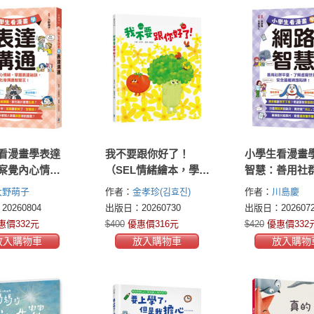
看漫畫學表達
我不要跟你好了！
小學生看漫畫
察覺內心情
（SEL情緒繪本，學習
智慧：善用社
握表達祕訣，
換位思考，表達真實
臺，了解虛擬
大野萌子
作者：
金孝珍(김효진)
作者：
川島慶
通智慧王！
感受，適合親子共
安全遠離網路
0260804
出版日：20260730
出版日：2026072
讀）
惠價332元
$400
優惠價316元
$420
優惠價332
放入購物車
放入購物車
放入購物