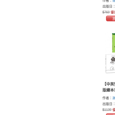
作者：
羞：S
維利(Natal
出版日：2
習，理
$769
優
孩子走
潮，獲
氣）
【中英
版繪本
+失落
作者：
一角遇
(Shel Sil
出版日：2
藏繪本
$1139
優
爾弗斯