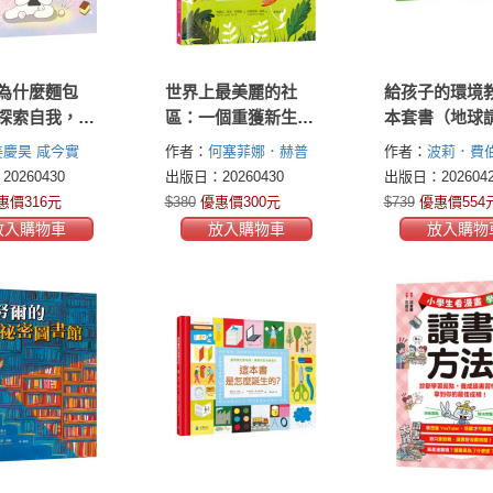
為什麼麵包
世界上最美麗的社
給孩子的環境
探索自我，擁
區：一個重獲新生的
本套書（地球
，親子共讀繪
故事（SDGs責任消費
幫忙！＋呼叫
姜慶昊
咸今實
作者：
何塞菲娜．赫普
作者：
波莉．費伯(
與生產、永續城鄉）
需要你【小公
(Josefina Hepp)
瑪麗亞．
Faber)
菲利浦．
0260430
出版日：20260430
出版日：2026042
版】．符合10
荷西．阿爾塞(María José
(Philip Bunting)
惠價316元
$380
優惠價300元
$739
優惠價554
Arce)
SDGs永續閱
放入購物車
放入購物車
放入購物
地球小公民必
本）