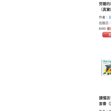
努爾的
（真實
證戰火
作者：
望）
卡
出版日：2
$380
優
讀懂孩
套書（
扭＋沙