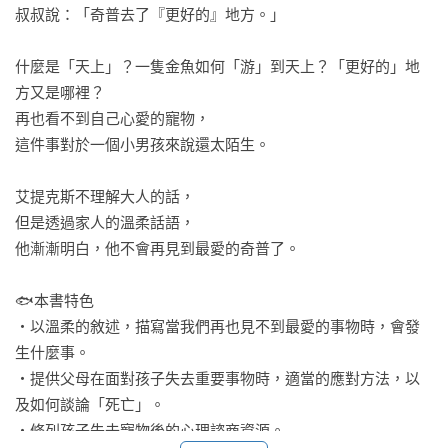
叔叔說：「奇普去了『更好的』地方。」

什麼是「天上」？一隻金魚如何「游」到天上？「更好的」地
方又是哪裡？

再也看不到自己心愛的寵物，

這件事對於一個小男孩來說還太陌生。

艾提克斯不理解大人的話，

但是透過家人的溫柔話語，

他漸漸明白，他不會再見到最愛的奇普了。

🐟本書特色

‧以溫柔的敘述，描寫當我們再也見不到最愛的事物時，會發
生什麼事。

‧提供父母在面對孩子失去重要事物時，適當的應對方法，以
及如何談論「死亡」。

‧條列孩子失去寵物後的心理諮商資源。
