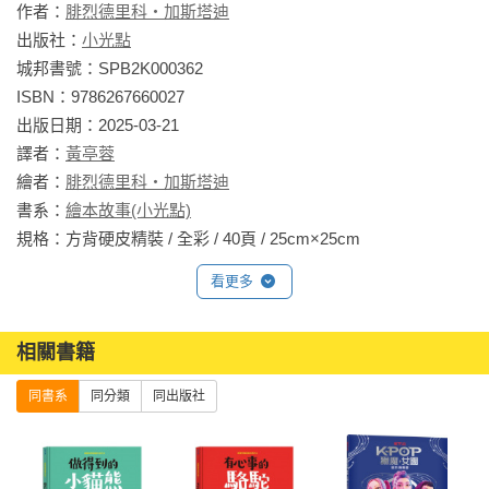
作者：
腓烈德里科・加斯塔迪
出版社：
小光點
城邦書號：SPB2K000362

ISBN：9786267660027

出版日期：2025-03-21

譯者：
黃亭蓉
繪者：
腓烈德里科・加斯塔迪
書系：
繪本故事(小光點)
規格：方背硬皮精裝 / 全彩 / 40頁 / 25cm×25cm                
看更多
相關書籍
同書系
同分類
同出版社