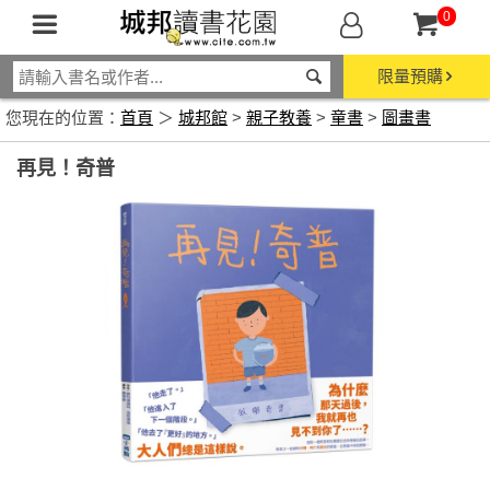
0
限量預購
您現在的位置：
首頁
＞
城邦館
>
親子教養
>
童書
>
圖畫書
再見！奇普