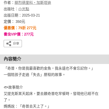
作者：
腓烈德里科・加斯塔迪
出版社：
小光點
出版日期：2025-03-21
定價： 350元
優惠價：79折 277元
書虫VIP價：277元
內容簡介
「奇普，你是我最喜歡的金魚，我永遠也不會忘記你。」

一個陪孩子走過「失去」歷程的故事。

🐟故事簡介

艾提克斯某天起床，要去餵奇普吃早餐時，發現他已經不在
了。

媽媽說：「奇普去天上了。」
