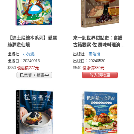
【迪士尼繪本系列】愛麗
來一匙世界甜點史：食譜
絲夢遊仙境
古籍觀察 佐 風味料理演
變，揭開甜點蘊藏的百年
出版社：
小光點
出版社：
麥浩斯
歷史趣聞與時代意義
出版日：20240913
出版日：20240530
$350
優惠價277元
$540
優惠價389元
已售完，補書中
放入購物車