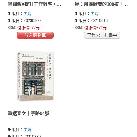
場關係X提升工作效率，與
經：風靡歐美的100道「低
職場雷包共處的作戰守
熱量×高飽足×超美味」居
出版社：
尖端
出版社：
尖端
則。
家瘦身料理，前所未見的
出版日：20230309
出版日：20210618
健康佳餚！
$350
優惠價277元
$850
優惠價672元
放入購物車
已售完，補書中
重返查令十字路84號
出版社：
尖端
出版日：20210330