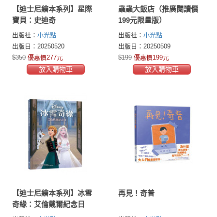
【迪士尼繪本系列】星際
蟲蟲大飯店（推廣閱讀價
寶貝：史迪奇
199元限量版）
出版社：
小光點
出版社：
小光點
出版日：20250520
出版日：20250509
$350
優惠價277元
$199
優惠價199元
放入購物車
放入購物車
【迪士尼繪本系列】冰雪
再見！奇普
奇緣：艾倫戴爾紀念日