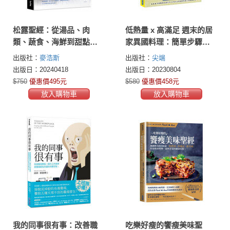
松露聖經：從湯品、肉
低熱量 x 高滿足 週末的居
類、蔬食、海鮮到甜點，
家異國料理：簡單步驟完
一次掌握63道美妙松露料
成100道料理，不出門也能
出版社：
麥浩斯
出版社：
尖端
理
創造儀式感
出版日：20240418
出版日：20230804
$750
優惠價495元
$580
優惠價458元
放入購物車
放入購物車
我的同事很有事：改善職
吃樂好瘦的饗瘦美味聖