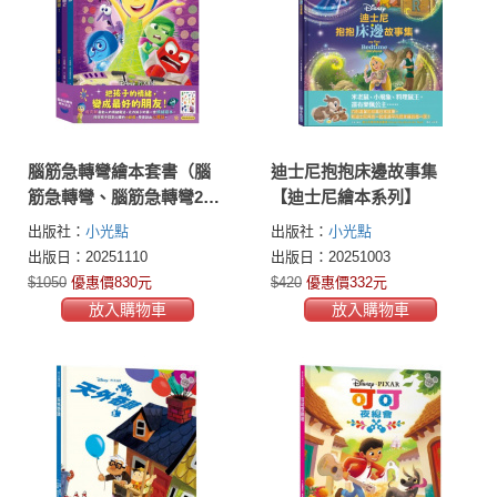
腦筋急轉彎繪本套書（腦
迪士尼抱抱床邊故事集
筋急轉彎、腦筋急轉彎2、
【迪士尼繪本系列】
阿焦，去睡覺！）
出版社：
小光點
出版社：
小光點
出版日：20251110
出版日：20251003
$1050
優惠價830元
$420
優惠價332元
放入購物車
放入購物車