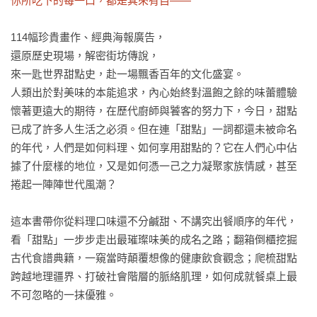
你所吃下的每一口，都是其來有自——
114幅珍貴畫作、經典海報廣告，

還原歷史現場，解密街坊傳說，

來一匙世界甜點史，赴一場飄香百年的文化盛宴。

人類出於對美味的本能追求，內心始終對溫飽之餘的味蕾體驗
懷著更遠大的期待，在歷代廚師與饕客的努力下，今日，甜點
已成了許多人生活之必須。但在連「甜點」一詞都還未被命名
的年代，人們是如何料理、如何享用甜點的？它在人們心中佔
據了什麼樣的地位，又是如何憑一己之力凝聚家族情感，甚至
捲起一陣陣世代風潮？

這本書帶你從料理口味還不分鹹甜、不講究出餐順序的年代，
看「甜點」一步步走出最璀璨味美的成名之路；翻箱倒櫃挖掘
古代食譜典籍，一窺當時顛覆想像的健康飲食觀念；爬梳甜點
跨越地理疆界、打破社會階層的脈絡肌理，如何成就餐桌上最
不可忽略的一抹優雅。
