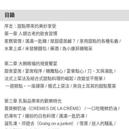
——郭怡汝 | 不務正業的博物館吧主理人

目錄
「日常的愉悅、宗教與慶典的高潮；藝術與美的展現、外交的
序言：甜點帶來的美妙享受 

利器……甜點裡有人類共通的悲歡，也有歷史的離奇曲折，更
第一章 人類古老的飲食習慣 

隱含不同文明的天人觀。來一匙甜點，一品世界的深邃廣
家務管理 / 滿滿一匙糖 / 是甜還是鹹？ / 享用甜點的各種名義 /

闊。」

水果上桌 / 未發酵麵包 / 藥酒 / 為小康菲糖喝采

——Ying C. 陳穎 | 飲食作家、Ying C. 一匙甜點舀巴黎主理人
第二章 大飽眼福的視覺饗宴 

甜食宴席 / 宴席程序 / 糖雕點心 / 宴會點心 / 刀、叉與湯匙 / 

法式上菜法及組合式甜點料理的崛起 / 改變並不簡單 / 

 一道糕點，一座建築 / 俄式上菜法 / 來自土耳其的甜點驚喜

第三章 乳製品帶來的歡樂時光 

菁英鮮奶油（CRÈMES DE LA CRÈME） / 一口吃喝鮮奶油 / 

奶凍布丁 / 繽紛的白色料理 / 滿滿一匙奶凍 / 

凝乳凍，郊遊去（Going on a junket） / 雪景 / 迷人的騷亂 / 
