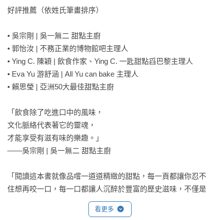
好評推薦（依姓氏筆畫排序）

• 吳宗剛 | 吳一無二 甜點主廚  

• 郭怡汝 | 不務正業的博物館吧主理人

• Ying C. 陳穎 | 飲食作家、Ying C. 一匙甜點舀巴黎主理人

• Eva Yu 游舒涵 | All Yu can bake 主理人

• 賴思瑩 | 亞洲50大最佳甜點主廚 

「飲食除了吃進口中的風味，

文化脈絡代表著它的靈魂，

才能享受有滋有味的樂趣。」

——吳宗剛 | 吳一無二 甜點主廚

「閱讀這本書就像品嚐一道道精緻的甜點，每一頁都讓你忍不
住想再咬一口，每一口都讓人沉醉於豐富的歷史滋味，不僅是
味蕾的盛宴，更是穿梭時光的饗宴！為甜點愛好者和喜愛飲食
看更多
文化歷史的讀者帶來精神與感官的雙重享受。」
