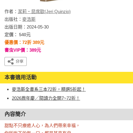
作者：
潔莉・昆席歐(Jeri Quinzio)
出版社：
麥浩斯
出版日期：2024-05-30
定價： 540元
優惠價：72折 389元
書虫VIP價：389元
本書適用活動
麥浩斯全書系三本72折，精選5折起！
2026周年慶／閱讀力全開7~72折！
內容簡介
甜點不只療癒人心，為人們帶來幸福，
