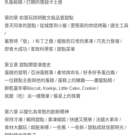
乳脂鬆糕 / 打顫的懦弱卡士達 

第四章 如賞玩詩詞散文般品嘗甜點 

普天同享的甜點 / 從城堡到小屋 / 更簡易的烘焙烤箱 / 謀生工具 
/ 

蓄勢待「發」 / 布丁之傲 / 極致而日常的果凍 / 巧克力登場 /

即食大成功 / 家政科學家 / 甜點菜單 

第五章 甜點開發演進史

蛋糕的發明 / 亞洲蛋糕事 / 產地與命名 / 好多好多蛋白霜 / 

一位糕點主廚與他的蛋糕 / 蛋糕上的糖霜——畫龍點睛 / 

餅乾嘉年華Biscuit, Koekje, Little Cake, Cookie / 

就跟（吃）派一樣簡單 / 餐桌上的珠寶 

第六章 以變化為常態的創新精神

保持冷凍 / 戰時甜點 / 果凍崛起 / 快速又簡單 / 法國大革命 /

食材大翻玩 / 超脫束縛 / 一些舊，一些新 / 甜點成就佳節時光 / 
