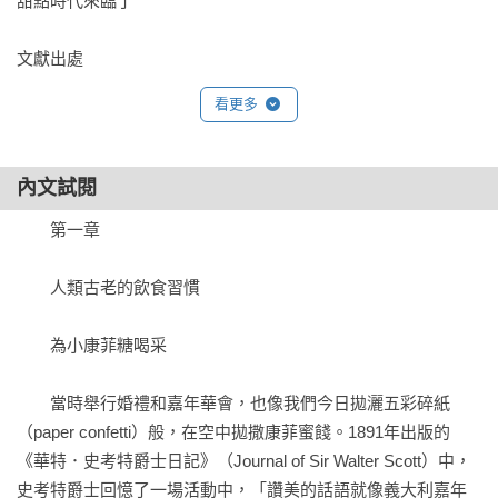
甜點時代來臨了 

文獻出處

參考書目

看更多
參考網頁

致謝

影像出處

內文試閱
　　第一章

　　人類古老的飲食習慣

　　為小康菲糖喝采

　　當時舉行婚禮和嘉年華會，也像我們今日拋灑五彩碎紙
（paper confetti）般，在空中拋撒康菲蜜餞。1891年出版的
《華特．史考特爵士日記》（Journal of Sir Walter Scott）中，
史考特爵士回憶了一場活動中，「讚美的話語就像義大利嘉年