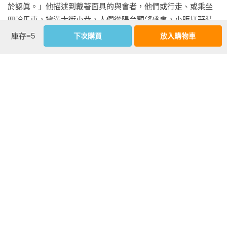
於認眞。」他描述到戴著面具的與會者，他們或行走、或乘坐
四輪馬車，擠滿大街小巷，人們從陽台觀望盛會，小販扛著裝
滿了灰泥小丸的籃子，在人叢中穿梭販賣給穿著戲服狂歡的群
庫存=5
下次購買
放入購物車
眾。狂歡者購買成磅的彈丸武裝自己，將彈丸裝在數個袋中或
是綁在手帕裡。有些女子則會將自己的彈丸裝在漂亮且鑲金或
銀的籃子中。

　　根據歌德的說法，最令人難以抗拒的標的物，便是修道院
看更多
長（abbés），一被灰泥糖碎擊中，他們黑色的大衣便立刻佈滿
灰白斑點。但不僅是他們，無人能夠免於戰火波及，男人們會
向漂亮的女孩投擲糖碎引起她們的注意，女人則鬼鬼祟祟地朝
延伸內容
俊美的年輕男子丟糖碎。花不上多長的時間，馬車和大衣、帽
序言：

子和街道，似乎都被覆上了一層白雪般的彈丸。除了偶有樂極
生悲的小插曲，這場盛會可說是極為歡樂。歌德寫道，戴著假
甜點帶來的美妙享受

面的與會者一不小心，便太過用力地用糖碎砸中了心儀的女
士，這樣的情形不時發生。此時，女子的朋友們便憤而回敬
無論是在夏日的紗窗門廊內享用家常草莓奶油蛋糕，還是在高
他。只有警察以及懸掛在數個角落駭人的絞刑索（corde），能