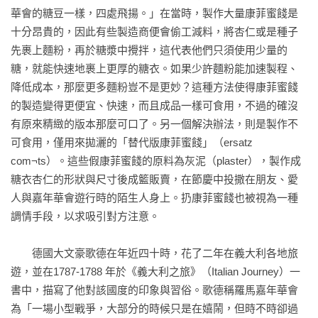
華會的糖豆一樣，四處飛揚。」在當時，製作大量康菲蜜餞是
十分昂貴的，因此有些製造商便會偷工減料，將杏仁或是種子
先裹上麵粉，再於糖漿中攪拌，這代表他們只須使用少量的
糖，就能快速地裹上更厚的糖衣。如果少許麵粉能加速製程、
降低成本，那麼更多麵粉豈不是更妙？這種方法使得康菲蜜餞
的製造變得更便宜、快速，而且成品一樣可食用，不過的確沒
有原來精緻的版本那麼可口了。另一個解決辦法，則是製作不
可食用，僅用來拋灑的「替代版康菲蜜餞」（ersatz 
com¬ts）。這些假康菲蜜餞的原料為灰泥（plaster），製作成
糖衣杏仁的形狀與尺寸後成籃販賣，在節慶中投撒在朋友、愛
人與嘉年華會遊行時的陌生人身上。扔康菲蜜餞也被視為一種
調情手段，以求吸引對方注意。

　　德國大文豪歌德在年近四十時，花了二年在義大利各地旅
遊，並在1787-1788 年於《義大利之旅》（Italian Journey）一
書中，描寫了他對該國度的印象與習俗。歌德稱羅馬嘉年華會
為「一場小型戰爭，大部分的時候只是在嬉鬧，但時不時卻過