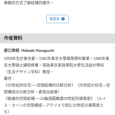
樂趣的方式了解結構的運作。

全書314個單元，精要的解說搭配具體圖解，協助跨越力學的障
看更多
礙，展現建築結構的豐富可能性。一座橋，一個塔，一棟住
宅，都是利用這些結構原理搭建起來的。

作者資料
對於想了解建築結構基本知識或加以實際應用的人，本書都提
供了讓人樂在其中的輕鬆學習方式！

原口秀昭  Hideaki Haraguchi
1959年生於東京都。1982年東京大學建築學科畢業。1986年東
建築結構11大章節超級學習術————

京大學碩士課程修畢。現為東京家政學院大學生活設計學科
入門前的入門書，基礎前的基礎學！

（生活デザイン学科）教授。

著作：

前言

《20世紀的住宅──空間結構的比較分析》（20世紀の住宅―空
間構成の比較分析，鹿島出版會）

1 結構的概要：木造╱砌體結構╱S造╱RC造╱肋╱晶格結構

《路康的空間結構──以軸測圖解讀20世紀的建築家》（ルイ
ス・カーンの空間構成―アクソメで読む20世紀の建築家た
2 力與重量：牛頓╱質量與加速度

ち）
