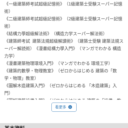
《一級建築師考試超級記憶術》（1級建築士受験スーパー記憶
3 力的基本說明：力的三要素╱力矩╱力偶╱支點與反力╱集中
術）

荷重與均布荷重╱均變荷重

《二級建築師考試超級記憶術》（2級建築士受験スーパー記憶
術）

4 內力：內力與應力╱彎矩╱剪力╱M與Q╱M的最大值╱M圖
《結構力學超級解法術》（構造力学スーパー解法術）

的形狀

《建築師考試  建築法規超級解讀術》（建築士受験 建築法規ス
ーパー解読術）《漫畫結構力學入門》（マンガでわかる 構造
5 力與變形：應變╱虎克定律╱彈性模數╱彈性╱降伏點╱塑性
力学）

╱韌性、脆性╱斷面╱H型鋼╱斷面二次矩╱斷面一次矩╱E與I
《漫畫建築物理環境入門》（マンガでわかる 環境工学）

的單位

《建築的數學・物理教室》（ゼロからはじめる 建築の「数
学・物理」教室）

6 應力：彎曲應力╱柱的應力╱剪應力╱σ、σb、τ總整理╱莫
《圖解木造建築入門》（ゼロからはじめる 「木造建築」入
爾圓╱剪應力開裂方向╱彎曲開裂方向╱主應力╱材料的強度
門）

╱鋼材的規格╱木材的強度╱塑性鉸╱破壞荷重

《圖解建築設備入門》（ゼロからはじめる 建築の「設備」教
看更多
室）

7 撓度：共軛梁法╱撓度δ與撓角θ╱挫屈

《圖解RC造建築入門》（ゼロからはじめる 「RC造建築」入
門）

8 靜不定結構（框架結構）：判別式╱共軛梁法的應用╱水平荷