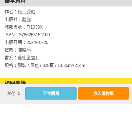
基本資料
《圖解S造建築入門》（ゼロからはじめる 「S造建築」入門）

重的框架

《圖解建築室內裝修設計入門》（ゼロからはじめる 建築の
作者：
原口秀昭
「インテリア」入門）

出版社：
臉譜
9 傾角變位法：傾角變位法的基本公式╱桿端彎矩╱載重項目╱
《圖解建築施工入門》（ゼロからはじめる 建築の「施工」入
城邦書號：FI1033X

勁度與勁度比╱節點方程式╱有效勁度比╱傳遞彎矩╱層方程
門）

ISBN：9786263154100

式╱桿端M求得彎矩M╱彎矩分配法

《圖解建築結構入門》（ゼロからはじめる 建築の「構造」入
出版日期：2024-01-25

門）

譯者：
陳曄亭
10 建築中的其他外力：承載荷重╱雪荷重╱風壓力╱地震力

《圖解結構力學練習入門》（ゼロからはじめる 「構造力学」
書系：
藝術叢書1
演習）

規格：膠裝 / 單色 / 328頁 / 14.8cm×21cm                
11 結構計算：荷重的計算法╱1次設計╱2次設計╱層間位移角
《圖解RC造+S造練習入門》（ゼロからはじめる 「RC+S構
╱剛性模數╱偏心率╱塔狀比╱極限水平承載力╱臨界承載力
造」演習）

相關書籍
計算╱歷時反應分析
《圖解建築物理環境入門》（ゼロからはじめる 「環境工学」
庫存=5
下次購買
放入購物車
入門）

同作者
同書系
同分類
同出版社
《圖解建築計畫入門》（ゼロからはじめる 「建築計画」入
門）

《圖解建築設備練習入門》（ゼロからはじめる 建築の「設
備」演習）
