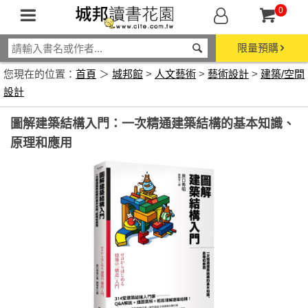
0
限量預購
您現在的位置：
首頁
＞
城邦館
>
人文藝術
>
藝術設計
>
建築/空間
設計
圖解建築結構入門：一次精通建築結構的基本知識、
原理和應用