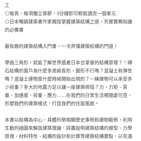
工

◎每頁、每項獨立章節，3分鐘即可輕鬆讀完一個單元

◎日本暢銷建築書作家親授掌握建築結構之道，充實實務知識
的必備書

最有趣的建築結構入門書，一次弄懂建築結構的門道！

學過三角形，就能了解世界遺產日本合掌屋的結構原理？！磚
石結構的窗戶為什麼多是縱長形，圓形不行嗎？混凝土有彈性
嗎？混凝土建物是什麼時候開始出現的？一棟建物可以承受多
少荷重？多大的地震力足以讓一座建築倒塌？力、力矩、質
量、加速度、荷重、應力……在我們的日常生活裡隨處可見，
形塑我們的建築樣式，打造我們的住居風貌。

本書以結構為中心，具體列舉相關歷史事例和建物範例，利用
生動的插圖來解說建築理論，詳盡說明建築結構的類型、力學
原理、材料特性、結構的設計和計算等建築結構要點，以充滿