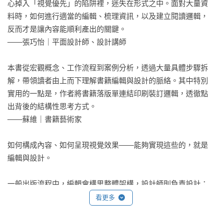
心掉入「視覺優先」的陷阱裡，迷失在形式之中。面對大量資
料時，如何進行適當的編輯、梳理資訊，以及建立閱讀邏輯，
反而才是讓內容能順利產出的關鍵。

——張巧怡｜平面設計師、設計講師

本書從宏觀概念、工作流程到案例分析，透過大量具體步驟拆
解，帶領讀者由上而下理解書籍編輯與設計的脈絡。其中特別
實用的一點是，作者將書籍落版單連結印刷裝訂邏輯，透徹點
出背後的結構性思考方式。

——蘇維｜書籍藝術家

如何構成內容、如何呈現視覺效果——能夠實現這些的，就是
編輯與設計。

一般出版流程中，編輯會構思整體架構，設計師則負責設計；
但在以視覺為主的書籍，諸如插畫集、攝影集、作品集與ZINE
看更多
等視覺類書籍，編輯與設計往往無法切割，編輯與設計師若能