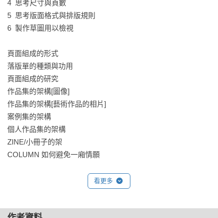
4  思考尺寸與頁數

一本寫給創作者、創意工作求職者、設計書編輯與業主的設計
5  思考版面格式與排版規則

書編輯入門指南，同時也可作為出版前期規劃、跨領域團隊溝
6  製作草圖用以檢視

通的參考工具。

頁面組成的形式 

落版單的種類與功用

頁面組成的研究

作品集的架構[圖像]

作品集的架構[藝術作品的相片]

案例集的架構

個人作品集的架構 

ZINE/小冊子的架

COLUMN 如何避免一廂情願

二、內頁的編輯

看更多
編輯的步驟

1  決定內頁的呈現方式

作者資料
2  決定排序的方式
