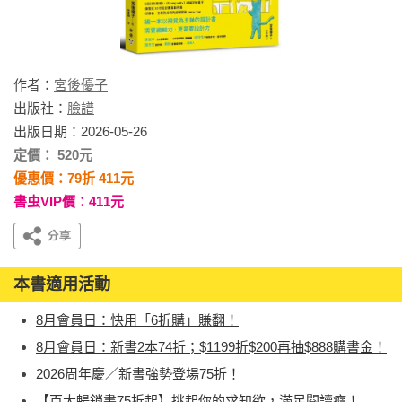
作者：
宮後優子
出版社：
臉譜
出版日期：2026-05-26
定價： 520元
優惠價：79折 411元
書虫VIP價：411元
本書適用活動
8月會員日：快用「6折購」賺翻！
8月會員日：新書2本74折；$1199折$200再抽$888購書金！
2026周年慶／新書強勢登場75折！
【百大暢銷書75折起】挑起你的求知欲，滿足閱讀癮！