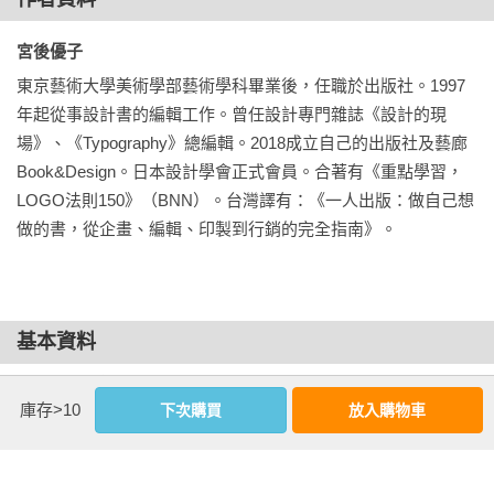
3 排列本文以外的部分

宮後優子 
4 檢視整體狀態是否調和

東京藝術大學美術學部藝術學科畢業後，任職於出版社。1997
訂定標題、書名的方法

年起從事設計書的編輯工作。曾任設計專門雜誌《設計的現
作品說明的寫法

場》、《Typography》總編輯。2018成立自己的出版社及藝廊
作者簡歷的寫法

Book&Design。日本設計學會正式會員。合著有《重點學習， 
統一用字用語

LOGO法則150》（BNN）。台灣譯有：《一人出版：做自己想
文字排版規則

做的書，從企畫、編輯、印製到行銷的完全指南》。
校稿方式

COLUMN 遵守時間是第一要務

基本資料
三、內頁的設計

設計冊子的步驟

作者：
宮後優子
1  決定調性與作法

庫存>10
下次購買
放入購物車
出版社：
臉譜
2  決定版面形式

城邦書號：FI1066

3  配置圖像

ISBN：9786263157491

4  配置文章
