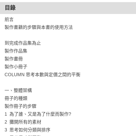
合為一體、從彼此的視角共同製作，完成度通常會更高。

目錄
本書是由《設計的現場》、《Typography》（台灣版《字誌》
前言

是以此雜誌內容為基底並增補在地化內容出版）總編輯宮後優
製作書籍的步驟與本書的使用方法

子所撰寫。市面上已有許多由編輯撰寫的編輯學書籍，或由設
計師撰寫的設計書，但從編輯與設計兩個角度同時切入的書籍
到完成作品集為止

卻不多。作者彙整其長達約30年的視覺類書籍編輯經驗，並輔
製作作品集 

以PINHOLE BOOKS、HEKICHI、ea等活躍於日本第一線的設
製作畫冊

計工作室作品為例，採用簡潔文字與豐富圖像，說明設計書的
製作小冊子

編輯tips：

COLUMN 思考本數與定價之間的平衡

◆釐清讀者是誰？又為何要做成一本書？

一、整體架構

◆思考如何透過分類、排版與圖文結構強化作品主軸

冊子的種類

◆如何將圖像作品以具吸引力與敘事性的方式編排

製作冊子的步驟

◆透過封面與裝幀進一步統一調性

1  為了誰、又是為了什麼而製作?

◆提供具體範例與精準的溝通詞彙，清晰表達需求與創作者及
2  攤開所有的素材

設計師建立共同語言

3  思考如何分類與排序
